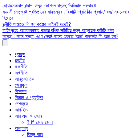
Skip
হোয়াটসঅ্যাপ ট্র্যাপ: নতুন কৌশলে বাড়ছে ডিজিটাল প্রতারণা
to
সমমর্মী নেতৃত্বই প্রতিষ্ঠানের সাফল্যের চাবিকাঠি :প্রতিষ্ঠান প্রধান/ বস/ ম্যানেজার
content
হিসেবে
দুর্নীতি থামাতে কি শুধু কঠোর আইনই যথেষ্ট?
ফরিদপুরের আলফাডাঙ্গায় বাজার বণিক সমিতির নতুন আহ্বায়ক কমিটি গঠন
আমড়া : দামে সস্তা, গুণে সেরা! নামের শুরুতে ‘আম’ থাকলেই কি আম হয়?
প্রচ্ছদ
জাতীয়
রাজনীতি
অর্থনীতি
আন্তর্জাতিক
খেলাধুলা
বিনোদন
বিজ্ঞান ও প্রযুক্তি
দেশজুড়ে
আর্কাইভ
আর এম জি জোন
ই পি জেড জোন
অন্যান্য
ভিন্ন ধরণ