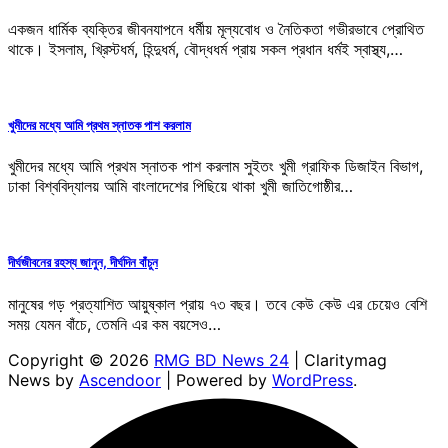
একজন ধার্মিক ব্যক্তির জীবনযাপনে ধর্মীয় মূল্যবোধ ও নৈতিকতা গভীরভাবে প্রোথিত
থাকে। ইসলাম, খ্রিস্টধর্ম, হিন্দুধর্ম, বৌদ্ধধর্ম প্রায় সকল প্রধান ধর্মই স্বাস্থ্য,…
খুমীদের মধ্যে আমি প্রথম স্নাতক পাশ করলাম
খুমীদের মধ্যে আমি প্রথম স্নাতক পাশ করলাম সুইতং খুমী গ্রাফিক ডিজাইন বিভাগ,
ঢাকা বিশ্ববিদ্যালয় আমি বাংলাদেশের পিছিয়ে থাকা খুমী জাতিগোষ্ঠীর…
দীর্ঘজীবনের রহস্য জানুন, দীর্ঘদিন বাঁচুন
মানুষের গড় প্রত্যাশিত আয়ুষ্কাল প্রায় ৭৩ বছর। তবে কেউ কেউ এর চেয়েও বেশি
সময় যেমন বাঁচে, তেমনি এর কম বয়সেও…
Copyright © 2026
RMG BD News 24
| Claritymag
News by
Ascendoor
| Powered by
WordPress
.