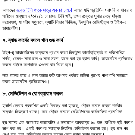
আমাদের
রক্তে চিনি থাকে মাত্র এক চা চামচ!
আমরা যদি প্রতিদিন সরাসরি বা খাবার ও
পানীয়ের মাধ্যমে ২/৩/৪/৫ চা চামচ চিনি খাই, তখন রক্তের সুগার বেড়ে দাঁড়ায়
কয়েকগুণ, যা ঘটায় স্থূলতা, ফ্যাটি লিভার ডিজিজ, ইনসুলিন রেজিস্ট্যান্স ও টাইপ-২
ডায়াবেটিস।
৭. ব্যাড কার্বের বদলে খান গুড কার্ব
টাইপ-টু ডায়াবেটিসের অন্যতম প্রধান কারণ রিফাইন্ড কার্বোহাইড্রেট বা পরিশোধিত
শর্করা, যেমন- সাদা চাল ও সাদা ময়দা, যাকে বলা হয় ব্যাড কার্ব। ডায়াবেটিস প্রতিরোধ
করতে চাইলে আপনাকে এগুলো বাদ দিতে হবে।
লাল চালের ভাত ও লাল আটার রুটি আপনার শর্করার চাহিদা পূরণের পাশাপাশি সহায়তা
করবে ডায়াবেটিস প্রতিরোধেও।
৮. মেডিটেশন ও যোগব্যায়াম করুন
হার্ভার্ড হেলথে প্রকাশিত একটি নিবন্ধে বলা হয়েছে, স্ট্রেস কমলে রক্তে শর্করার
মাত্রাও নিয়ন্ত্রণে থাকে। আর স্ট্রেস কমাতে মেডিটেশনের কার্যকারিতা প্রমাণিত!
ছয় মাসের এক গবেষণায় ডায়াবেটিস ও হৃদরোগে আক্রান্ত ৬০ জন রোগীকে দুটি গ্রুপে
ভাগ করা হয়। একটি গ্রুপের সবাইকে নিয়মিত মেডিটেশন করানো হয়। ছয় মাস পর
দেখা যায়, যারা মেডিটেশন করেছে তাদের দেহে ব্লাড সুগার কমেছে।