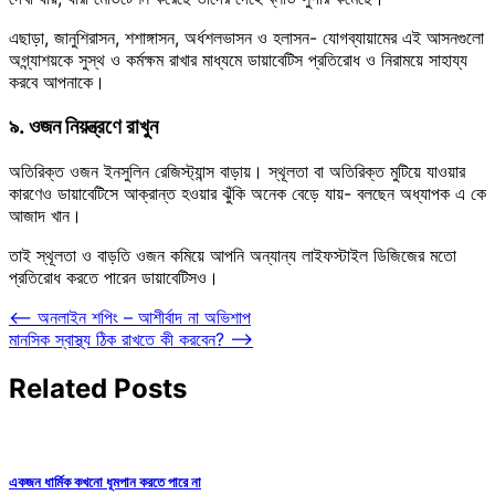
এছাড়া, জানুশিরাসন, শশাঙ্গাসন, অর্ধশলভাসন ও হলাসন- যোগব্যায়ামের এই আসনগুলো
অগ্ন্যাশয়কে সুস্থ ও কর্মক্ষম রাখার মাধ্যমে ডায়াবেটিস প্রতিরোধ ও নিরাময়ে সাহায্য
করবে আপনাকে।
৯. ওজন নিয়ন্ত্রণে রাখুন
অতিরিক্ত ওজন ইনসুলিন রেজিস্ট্যান্স বাড়ায়। স্থূলতা বা অতিরিক্ত মুটিয়ে যাওয়ার
কারণেও ডায়াবেটিসে আক্রান্ত হওয়ার ঝুঁকি অনেক বেড়ে যায়- বলছেন অধ্যাপক এ কে
আজাদ খান।
তাই স্থূলতা ও বাড়তি ওজন কমিয়ে আপনি অন্যান্য লাইফস্টাইল ডিজিজের মতো
প্রতিরোধ করতে পারেন ডায়াবেটিসও।
Post
⟵
অনলাইন শপিং – আশীর্বাদ না অভিশাপ
মানসিক স্বাস্থ্য ঠিক রাখতে কী করবেন?
⟶
navigation
Related Posts
একজন ধার্মিক কখনো ধূমপান করতে পারে না