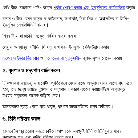
মেথি বীজ ভেজানো পানি- রক্তে
শর্করা শোষণ কমায় এবং ইনসুলিনের কার্যকারিতা
বাড়ায়
বাদাম ও বীজ যেমন আমন্ড বা কাঠবাদাম, আখরোট, চিয়া সিড ও ফ্ল্যাক্সসিড বা তিসি-
ইনসুলিন সেনসিটিভিটি বাড়ায়।
গ্রিন টি ও দারুচিনি- রক্তে শর্করার মাত্রা কমায়
লেবু ও অন্যান্য ভিটামিন সি সমৃদ্ধ খাবার- ইনসুলিন রেজিস্ট্যান্স কমায়
এপেল সাইডার ভিনেগার
ও
এলোভেরা বা ঘৃতকুমারী
– ব্লাড সুগার লেভেল কমায়
৫. ধূমপান ও মদ্যপান বর্জন করুন
চিকিৎসকরা বলছেন, ডায়াবেটিস প্রতিরোধে যেসব বাজে অভ্যাস সবার আগে বাদ দিতে
হবে, তার মধ্যে রয়েছে ধূমপান ও মদ্যপান। কারণ এগুলো ডায়াবেটিসে আক্রান্ত
হওয়ার সম্ভাবনা অনেক বাড়িয়ে দেয়।
তামাকজাত দ্রব্য থেকে দূরে থাকুন; ধূমপান ডায়াবেটিসের জন্য ক্ষতিকর।
৬. চিনি পরিহার করুন
ডায়াবেটিস প্রতিরোধ করতে চাইলে আপনাকে অবশ্যই চিনি ও চিনিযুক্ত খাবার,
প্রসেসড ফুড এবং পানীয় পরিহার করতে হবে।