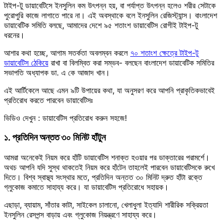
টাইপ-টু ডায়াবেটিসে ইনসুলিন কম উৎপন্ন হয়, বা পর্যাপ্ত উৎপন্ন হলেও শরীর সেটাকে
পুরোপুরি কাজে লাগাতে পারে না। এই অবস্থাকে বলে ইনসুলিন রেজিস্ট্যান্স। বাংলাদেশ
ডায়াবেটিক সমিতি বলছে, আমাদের দেশে ৯৫ শতাংশ ডায়াবেটিস রোগীই টাইপ-টু
ধরনের।
আশার কথা হচ্ছে, আগাম সতর্কতা অবলম্বন করলে
৭০ শতাংশ ক্ষেত্রে টাইপ-টু
ডায়াবেটিস ঠেকিয়ে
রাখা বা বিলম্বিত করা সম্ভব- বলছেন বাংলাদেশ ডায়াবেটিক সমিতির
সভাপতি অধ্যাপক ডা. এ কে আজাদ খান।
এই আর্টিকেলে আছে এমন ৯টি উপায়ের কথা, যা অনুসরণ করে আপনি প্রাকৃতিকভাবেই
প্রতিরোধ করতে পারবেন ডায়াবেটিসঃ
ভিডিও দেখুন : ডায়াবেটিস প্রতিরোধ করুন সহজে!
১. প্রতিদিন অন্তত ৩০ মিনিট হাঁটুন
আমরা অনেকেই নিয়ম করে হাঁটি ডায়াবেটিস শনাক্ত হওয়ার পর ডাক্তারের পরামর্শে।
অথচ আপনি যদি সুস্থ থাকতেই নিয়ম করে হাঁটেন তাহলেই পারবেন ডায়াবেটিসকে রুখে
দিতে। বিশ্ব স্বাস্থ্য সংস্থার মতে, প্রতিদিন অন্তত ৩০ মিনিট দ্রুত হাঁটা রক্তে
গ্লুকোজ কমাতে সাহায্য করে। যা ডায়াবেটিস প্রতিরোধে সহায়ক।
এছাড়া, ব্যায়াম, সাঁতার কাটা, সাইকেল চালানো, খেলাধুলা ইত্যাদি শারীরিক সক্রিয়তা
ইনসুলিন রেসপন্স বাড়ায় এবং গ্লুকোজ নিয়ন্ত্রণে সাহায্য করে।