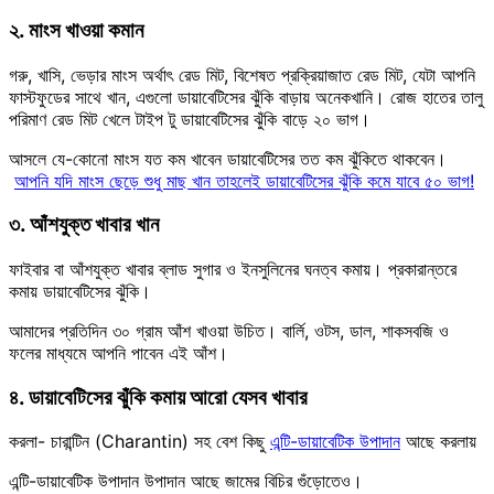
২. মাংস খাওয়া কমান
গরু, খাসি, ভেড়ার মাংস অর্থাৎ রেড মিট, বিশেষত প্রক্রিয়াজাত রেড মিট, যেটা আপনি
ফাস্টফুডের সাথে খান, এগুলো ডায়াবেটিসের ঝুঁকি বাড়ায় অনেকখানি। রোজ হাতের তালু
পরিমাণ রেড মিট খেলে টাইপ টু ডায়াবেটিসের ঝুঁকি বাড়ে ২০ ভাগ।
আসলে যে-কোনো মাংস যত কম খাবেন ডায়াবেটিসের তত কম ঝুঁকিতে থাকবেন।
আপনি যদি মাংস ছেড়ে শুধু মাছ খান তাহলেই ডায়াবেটিসের ঝুঁকি কমে যাবে ৫০ ভাগ!
৩. আঁশযুক্ত খাবার খান
ফাইবার বা আঁশযুক্ত খাবার ব্লাড সুগার ও ইনসুলিনের ঘনত্ব কমায়। প্রকারান্তরে
কমায় ডায়াবেটিসের ঝুঁকি।
আমাদের প্রতিদিন ৩০ গ্রাম আঁশ খাওয়া উচিত। বার্লি, ওটস, ডাল, শাকসবজি ও
ফলের মাধ্যমে আপনি পাবেন এই আঁশ।
৪. ডায়াবেটিসের ঝুঁকি কমায় আরো যেসব খাবার
করলা- চারান্টিন (Charantin) সহ বেশ কিছু
এন্টি-ডায়াবেটিক উপাদান
আছে করলায়
এন্টি-ডায়াবেটিক উপাদান উপাদান আছে জামের বিচির গুঁড়োতেও।