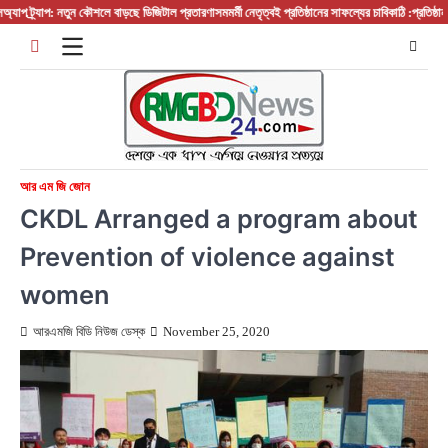
Skip
্র্যাপ: নতুন কৌশলে বাড়ছে ডিজিটাল প্রতারণা
সমমর্মী নেতৃত্বই প্রতিষ্ঠানের সাফল্যের চাবিকাঠি :প্রতিষ্ঠান প্রধা
to
content
আর এম জি জোন
CKDL Arranged a program about
Prevention of violence against
women
আরএমজি বিডি নিউজ ডেস্ক
November 25, 2020