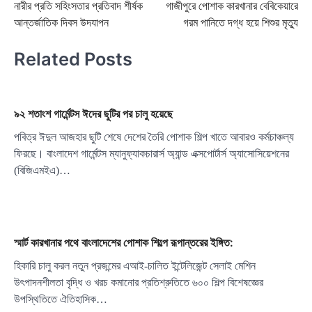
নারীর প্রতি সহিংসতার প্রতিবাদ শীর্ষক
গাজীপুরে পোশাক কারখানার বেবিকেয়ারে
navigation
আন্তর্জাতিক দিবস উদযাপন
গরম পানিতে দগ্ধ হয়ে শিশুর মৃত্যু
Related Posts
৯২ শতাংশ গার্মেন্টস ঈদের ছুটির পর চালু হয়েছে
পবিত্র ঈদুল আজহার ছুটি শেষে দেশের তৈরি পোশাক শিল্প খাতে আবারও কর্মচাঞ্চল্য
ফিরছে। বাংলাদেশ গার্মেন্টস ম্যানুফ্যাকচারার্স অ্যান্ড এক্সপোর্টার্স অ্যাসোসিয়েশনের
(বিজিএমইএ)…
স্মার্ট কারখানার পথে বাংলাদেশের পোশাক শিল্পে রূপান্তরের ইঙ্গিত:
হিকারি চালু করল নতুন প্রজন্মের এআই-চালিত ইন্টেলিজেন্ট সেলাই মেশিন
উৎপাদনশীলতা বৃদ্ধি ও খরচ কমানোর প্রতিশ্রুতিতে ৬০০ শিল্প বিশেষজ্ঞের
উপস্থিতিতে ঐতিহাসিক…