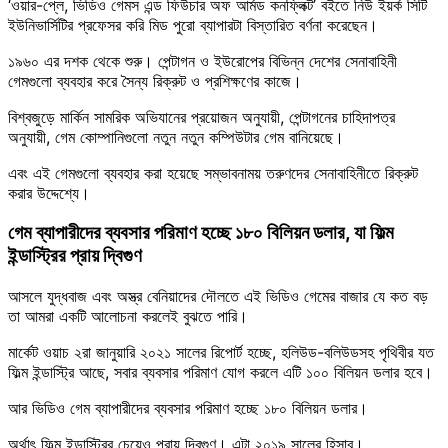
‘ওয়ার-প্লে, ভিডিও গেমস এন্ড ফিউচার অফ আর্মড কনফ্লিক্ট’ বইতে নিউ ইয়র্ক সিটি
ইউনিভার্সিটির প্রফেসর করি মিড পুরো ব্যাপারটা বিস্তারিত বর্ণনা করেছেন।
১৯৬০ এর দশক থেকে শুরু। পেন্টাগন ও ইউরোপের বিভিন্ন দেশের সেনাবাহিনী
গেমগুলো ব্যবহার করে সৈন্য রিক্রুট ও প্রশিক্ষণের কাজে।
বিশ্বজুড়ে মার্কিন সামরিক অভিযানের প্রয়োজন অনুযায়ী, পেন্টাগনের চাহিদাপত্র
অনুযায়ী, গেম কোম্পানিগুলো নতুন নতুন কম্পিউটার গেম বানিয়েছে।
এবং এই গেমগুলো ব্যবহার করা হয়েছে সম্ভাবনাময় তরুণদের সেনাবাহিনীতে রিক্রুট
করার উদ্দেশ্যে।
গেম ব্যাপারীদের ব্যবসার পরিমাণ হচ্ছে ১৮০ বিলিয়ন ডলার, যা ফিল্ম
ইন্ডাস্ট্রির প্রায় দ্বিগুণ
আসলে যুদ্ধবাজ এবং অস্ত্র বেনিয়াদের দৌলতে এই ভিডিও গেমের বাজার যে কত বড়
তা আমরা একটি আলোচনা করলেই বুঝতে পারি।
মার্কেট ওয়াচ ২রা জানুয়ারি ২০২১ সালের রিপোর্ট হচ্ছে, হলিউড-বলিউডসহ পৃথিবীর যত
ফিল্ম ইন্ডাস্ট্রি আছে, সবার ব্যবসার পরিমাণ যোগ করলে এটি ১০০ বিলিয়ন ডলার হবে।
আর ভিডিও গেম ব্যাপারীদের ব্যবসার পরিমাণ হচ্ছে ১৮০ বিলিয়ন ডলার।
অর্থাৎ ফিল্ম ইন্ডাস্ট্রির চেয়েও প্রায় দ্বিগুণ। এটা ২০১৯ সালের হিসাব।