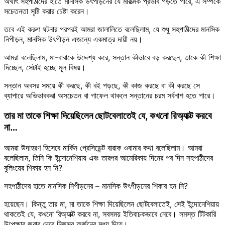
অর্থাৎ সহপাঠীদের হাতে মানসিক উৎপীড়নের যে মারাত্মক প্রভাব পড়তে পারে, এ সম্পর্কে
সচেতনতা সৃষ্টি করার চেষ্টা করেন।
তবে এই করুণ ঘটনার পরপরই আমরা জালালিতে বলেছিলাম, যে শুধু সহপাঠীদের মানসিক
নিপীড়ন, মানসিক উৎপীড়ন এজন্যে একমাত্র দায়ী নয়।
আমরা বলেছিলাম, মা-বাবাকে উদ্দেশ্য করে, সন্তান কীভাবে বড় করছেন, তাকে কী শিক্ষা
দিচ্ছেন, সেটাই হচ্ছে মূল বিষয়।
সন্তান অবসর সময়ে কী করছে, কী বই পড়ছে, কী কাজ করছে বা কী করছে সে
ব্যাপারে অভিভাবকরা অসচেতন বা গাফেল থাকলে সন্তানের চরম সর্বনাশ হতে পারে।
তার মা তাকে শিক্ষা দিয়েছিলেন ছোটবেলাতেই যে, কখনো রিঅ্যাক্ট করবে
না…
আমরা উদাহরণ হিসেবে মার্কিন প্রেসিডেন্ট বারাক ওবামার কথা বলেছিলাম। আমরা
বলেছিলাম, তিনি কি ইন্দোনেশিয়ায় এবং তারপর আমেরিকায় দিনের পর দিন সহপাঠীদের
বুলিংয়ের শিকার হন নি?
সহপাঠীদের হাতে মানসিক নিপীড়নের – মানসিক উৎপীড়নের শিকার হন নি?
হয়েছেন। কিন্তু তার মা, মা তাকে শিক্ষা দিয়েছিলেন ছোটবেলাতেই, সেই ইন্দোনেশিয়ায়
থাকতেই যে, কখনো রিঅ্যাক্ট করবে না, সবসময় ইতিবাচকভাবে নেবে। সমস্ত টিটকারি
উপেক্ষার জবাব দেবে নিজস্ব অর্জনের মধ্য দিয়ে।