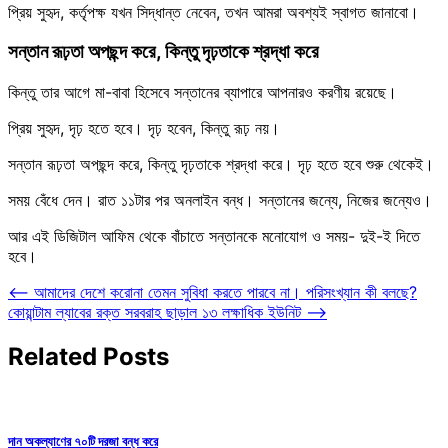
প্রিয় সুহৃদ, কর্তৃপক্ষ যখন সিদ্ধান্ত নেবেন, তখন আমরা অবশ্যই স্বাগত জানাবো।
সন্তান রূঢ়তা অপছন্দ করে, কিন্তু দৃঢ়তাকে শ্রদ্ধা করে
কিন্তু তার আগে মা-বাবা হিসেবে সন্তানের ব্যাপারে আপনারও করণীয় রয়েছে।
প্রিয় সুহৃদ, দৃঢ় হতে হবে। দৃঢ় হবেন, কিন্তু রূঢ় নয়।
সন্তান রূঢ়তা অপছন্দ করে, কিন্তু দৃঢ়তাকে শ্রদ্ধা করে। দৃঢ় হতে হবে শুরু থেকেই।
সময় বেঁধে দেন। রাত ১১টার পর অনলাইন বন্ধ। সন্তানের জন্যে, নিজের জন্যেও।
আর এই ডিজিটাল আফিম থেকে বাঁচাতে সন্তানকে মনোযোগ ও সময়- দুই-ই দিতে
হবে।
Post
⟵
আমাদের দেশে করোনা তেমন সুবিধা করতে পারবে না। পরিসংখ্যান কী বলছে?
কোয়ান্টাম ল্যাবের রক্ত সরবরাহ ছাড়াল ১৩ লক্ষাধিক ইউনিট
⟶
navigation
Related Posts
দান অকল্যাণের ৭০টি দরজা বন্ধ করে