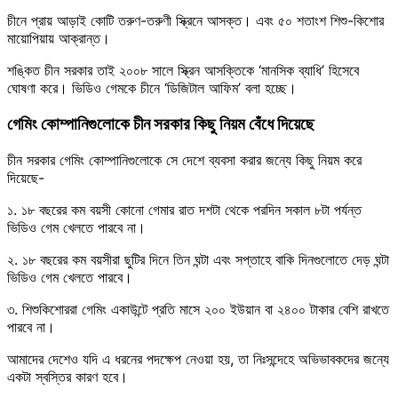
চীনে প্রায় আড়াই কোটি তরুণ-তরুণী স্ক্রিনে আসক্ত। এবং ৫০ শতাংশ শিশু-কিশোর
মায়োপিয়ায় আক্রান্ত।
শঙ্কিত চীন সরকার তাই ২০০৮ সালে স্ক্রিন আসক্তিকে ‘মানসিক ব্যাধি’ হিসেবে
ঘোষণা করে। ভিডিও গেমকে চীনে ‘ডিজিটাল আফিম’ বলা হচ্ছে।
গেমিং কোম্পানিগুলোকে চীন সরকার কিছু নিয়ম বেঁধে দিয়েছে
চীন সরকার গেমিং কোম্পানিগুলোকে সে দেশে ব্যবসা করার জন্যে কিছু নিয়ম করে
দিয়েছে-
১. ১৮ বছরের কম বয়সী কোনো গেমার রাত দশটা থেকে পরদিন সকাল ৮টা পর্যন্ত
ভিডিও গেম খেলতে পারবে না।
২. ১৮ বছরের কম বয়সীরা ছুটির দিনে তিন ঘন্টা এবং সপ্তাহে বাকি দিনগুলোতে দেড় ঘন্টা
ভিডিও গেম খেলতে পারবে।
৩. শিশুকিশোররা গেমিং একাউন্টে প্রতি মাসে ২০০ ইউয়ান বা ২৪০০ টাকার বেশি রাখতে
পারবে না।
আমাদের দেশেও যদি এ ধরনের পদক্ষেপ নেওয়া হয়, তা নিঃসন্দেহে অভিভাবকদের জন্যে
একটা স্বস্তির কারণ হবে।