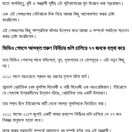
মতো অসহিষ্ণু, খুনী ও সন্ত্রাসী সৃষ্টির এই সূতিকাগারের মূল উচ্ছেদ করা প্রয়োজন।
এবং এই গেমগুলোর নেতিবাচক দিক নিয়ে আমরা কিছু আলোকপাত করার চেষ্টা
করেছিলাম।
এই গেমগুলোর কিছু সাম্প্রতিক ঘটনার উল্লেখ করে আমরা এ সম্পর্কে সবাইকে সচেতন
করার চেষ্টা করেছিলাম।
ভিডিও গেমসে আসক্ত তরুণ নির্বিচার গুলি চালিয়ে ৭৭ জনকে হত্যা করে
তবে ভিডিও গেমসের সাথে সহিংসতা, খুন, নৃশংসতার যে যোগসূত্র – এটা নতুন কিছু
নয়।
২০১১ সালে নরওয়েতে প্রথম বড় ধরনের নৃশংস ঘটনা ঘটে।
আন্ডার্স ব্রেইভিক চরম মুসলিম বিদ্বেষী ও নারী বিদ্বেষী এক নরওয়েজিয়ান। ইউরোপে
যে শ্বেতাঙ্গ উগ্রবাদীদের উত্থান ঘটছে, ব্রেইভিক তার একটি উদাহরণ।
তার লক্ষ্য ছিল ইউরোপের মাটি থেকে সমস্ত মুসলিমকে বিতাড়িত করা।
২০১১ সালের ২২শে জুলাই একটি সামার ক্যাম্পে নির্বিচার গুলি চালিয়ে সে ৭৭ জন
নিরস্ত্র মানুষকে হত্যা করে।
মানুষ মারার প্রস্তুতি সম্পর্কে আদালতে খুব সুস্পষ্ট বর্ণনা দেয় এই সন্ত্রাসী।