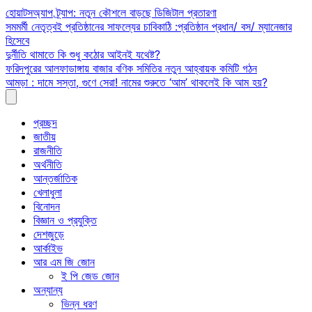
Skip
হোয়াটসঅ্যাপ ট্র্যাপ: নতুন কৌশলে বাড়ছে ডিজিটাল প্রতারণা
to
সমমর্মী নেতৃত্বই প্রতিষ্ঠানের সাফল্যের চাবিকাঠি :প্রতিষ্ঠান প্রধান/ বস/ ম্যানেজার
content
হিসেবে
দুর্নীতি থামাতে কি শুধু কঠোর আইনই যথেষ্ট?
ফরিদপুরের আলফাডাঙ্গায় বাজার বণিক সমিতির নতুন আহ্বায়ক কমিটি গঠন
আমড়া : দামে সস্তা, গুণে সেরা! নামের শুরুতে ‘আম’ থাকলেই কি আম হয়?
প্রচ্ছদ
জাতীয়
রাজনীতি
অর্থনীতি
আন্তর্জাতিক
খেলাধুলা
বিনোদন
বিজ্ঞান ও প্রযুক্তি
দেশজুড়ে
আর্কাইভ
আর এম জি জোন
ই পি জেড জোন
অন্যান্য
ভিন্ন ধরণ