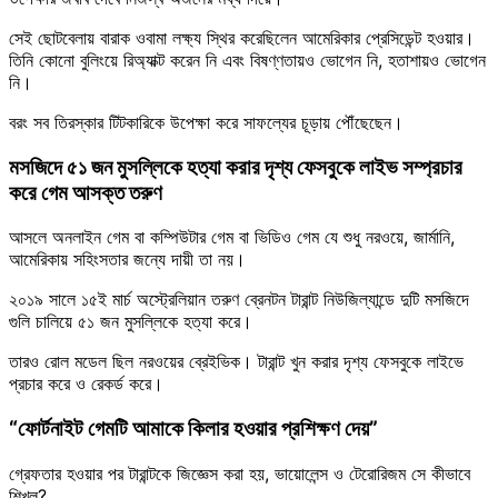
সেই ছোটবেলায় বারাক ওবামা লক্ষ্য স্থির করেছিলেন আমেরিকার প্রেসিডেন্ট হওয়ার।
তিনি কোনো বুলিংয়ে রিঅ্যাক্ট করেন নি এবং বিষণ্ণতায়ও ভোগেন নি, হতাশায়ও ভোগেন
নি।
বরং সব তিরস্কার টিটকারিকে উপেক্ষা করে সাফল্যের চূড়ায় পৌঁছেছেন।
মসজিদে ৫১ জন মুসল্লিকে হত্যা করার দৃশ্য ফেসবুকে লাইভ সম্প্রচার
করে গেম আসক্ত তরুণ
আসলে অনলাইন গেম বা কম্পিউটার গেম বা ভিডিও গেম যে শুধু নরওয়ে, জার্মানি,
আমেরিকায় সহিংসতার জন্যে দায়ী তা নয়।
২০১৯ সালে ১৫ই মার্চ অস্ট্রেলিয়ান তরুণ ব্রেনটন টারান্ট নিউজিল্যান্ডে দুটি মসজিদে
গুলি চালিয়ে ৫১ জন মুসল্লিকে হত্যা করে।
তারও রোল মডেল ছিল নরওয়ের ব্রেইভিক। টারান্ট খুন করার দৃশ্য ফেসবুকে লাইভে
প্রচার করে ও রেকর্ড করে।
“ফোর্টনাইট গেমটি আমাকে কিলার হওয়ার প্রশিক্ষণ দেয়”
গ্রেফতার হওয়ার পর টারান্টকে জিজ্ঞেস করা হয়, ভায়োলেন্স ও টেরোরিজম সে কীভাবে
শিখল?