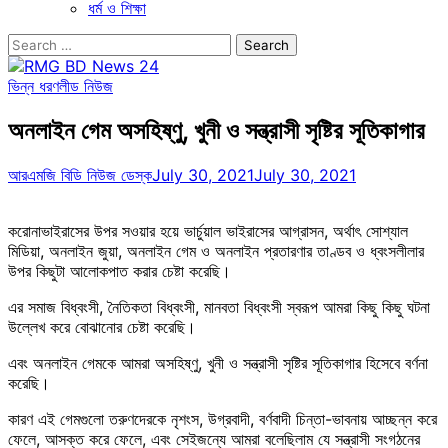
ধর্ম ও শিক্ষা
Search
for:
ভিন্ন ধরণ
লীড নিউজ
অনলাইন গেম অসহিষ্ণু, খুনী ও সন্ত্রাসী সৃষ্টির সূতিকাগার
আরএমজি বিডি নিউজ ডেস্ক
July 30, 2021
July 30, 2021
করোনাভাইরাসের উপর সওয়ার হয়ে ভার্চুয়াল ভাইরাসের আগ্রাসন, অর্থাৎ সোশ্যাল
মিডিয়া, অনলাইন জুয়া, অনলাইন গেম ও অনলাইন প্রতারণার তাণ্ডব ও ধ্বংসলীলার
উপর কিছুটা আলোকপাত করার চেষ্টা করেছি।
এর সমাজ বিধ্বংসী, নৈতিকতা বিধ্বংসী, মানবতা বিধ্বংসী স্বরূপ আমরা কিছু কিছু ঘটনা
উল্লেখ করে বোঝানোর চেষ্টা করেছি।
এবং অনলাইন গেমকে আমরা অসহিষ্ণু, খুনী ও সন্ত্রাসী সৃষ্টির সূতিকাগার হিসেবে বর্ণনা
করেছি।
কারণ এই গেমগুলো তরুণদেরকে নৃশংস, উগ্রবাদী, বর্ণবাদী চিন্তা-ভাবনায় আচ্ছন্ন করে
ফেলে, আসক্ত করে ফেলে, এবং সেইজন্যে আমরা বলেছিলাম যে সন্ত্রাসী সংগঠনের