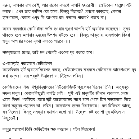
ধরুন, আপনার রাগ বেশি, আর রাগের কারণে আপনি হৃদরোগী। মেডিকেল সায়েন্স এটা
বলছে। এখন ডায়াগনসিস তো হলো, কিন্তু নিরাময়? কোনো ডাক্তার, কোনো
হাসপাতাল, কোনো ওষুধ কি আপনার রাগ কমাতে পারবে? পারবে না।
আবার ব্যবসায়ে কোটি টাকা ক্ষতি হওয়ার দুঃখে আপনি হার্ট অ্যাটাক করেছেন। সুস্থ
থাকতে হলে আপনার হৃদয়ের উপশম ঘটাতে হবে। কিন্তু ডাক্তার, হাসপাতাল কিংবা
ওষুধ আপনার মনের ব্যথা কমাতে পারবে না।
সমস্যাগুলো মনের, তাই মন থেকেই এগুলো দূর করতে হবে।
এ-জন্যেই প্রয়োজন মেডিটেশন
আমেরিকান হার্ট অ্যাসোসিয়েশন বলছে, মেডিটেশনের মাধ্যমে নেতিবাচক আবেগগুলো দূর
করা সম্ভব। এর প্রকৃষ্ট উদাহরণ ড. স্টিভেন লরিস।
বেলজিয়ামের লিজ বিশ্ববিদ্যালয়ের নিউরোলজিস্ট প্রফেসর ছিলেন তিনি। অত্যন্ত
সফল মানুষ। কোনোকিছুরই কমতি নেই। সুখী এই মানুষটির জীবনে অকস্মাৎ নেমে
এলো বিপদ! পরকীয়ার জেরে স্ত্রী আরেকজনের সাথে চলে গেলে তিন সন্তানকে নিয়ে
অথৈ সমুদ্রে পড়লেন ডা. লরিস। আক্রান্ত হলেন বিষণ্ণতায়। যত চিকিৎসা আছে,
সব নিলেন। কিন্তু সমস্যার সমাধান হলো না। উদ্বেগ কষ্ট হতাশা দূর হচ্ছিল না
কিছুতেই।
বন্ধুর পরামর্শে তিনি মেডিটেশন শুরু করলেন। ঘটল মিরাকেল!