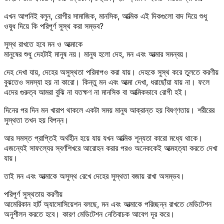
এখন আপনিই বলুন, রোগীর সামাজিক, মানসিক, আত্মিক এই দিকগুলো বাদ দিয়ে শুধু
ওষুধ দিয়ে কি পরিপূর্ণ সুস্থ করা সম্ভব?
সুস্থ রাখতে হবে মন ও আত্মাকে
মানুষের শুধু দেহটাই মানুষ নয়। মানুষ হলো দেহ, মন এবং আত্মার সমন্বয়।
দেহ দেখা যায়, দেহের অসুস্থতা পরিমাপও করা যায়। দেহকে সুস্থ করে তুলতে করণীয়
বুঝতেও সমস্যা হয় না কারো। কিন্তু মন এবং আত্মা দেখা, ধরাছোঁয়া যায় না। ফলে
এদের গুরুত্ব আমরা বুঝি না যতক্ষণ না মানসিক বা আত্মিকভাবে রোগী হই।
দিনের পর দিন মন খারাপ থাকলে একটা সময় মানুষ আক্রান্ত হয় বিষণ্ণতায়। শরীরের
সুস্থতা তখন হয় বিপন্ন।
আর সমস্ত প্রাপ্তিই অর্থহীন হয়ে যায় যখন আত্মিক শূন্যতা কারো মধ্যে থাকে।
এজন্যেই সাফল্যের স্বর্ণশিখরে আরোহন করার পরও অনেককেই আত্মহত্যা করতে দেখা
যায়।
তাই মন এবং আত্মাকে অসুস্থ রেখে দেহের সুস্থতা বজায় রাখা অসম্ভব।
পরিপূর্ণ সুস্থতায় করণীয়
আমেরিকান হার্ট অ্যাসোসিয়েশন বলছে, মন এবং আত্মাকে পরিচ্ছন্ন রাখতে মেডিটেশন
অনুশীলন করতে হবে। কারণ মেডিটেশন নেতিবাচক আবেগ দূর করে।