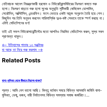
নেতিবাচক আবেগ নিয়ন্ত্রণকারী হরমোন ও নিউরোট্রান্সমিটারের নিঃসরণ কমতে শুরু
হলো। নিঃসরণ বাড়তে শুরু হলো সুখের অনুভূতি সৃষ্টিকারী কেমিকেল ডোপামিন,
সেরেটনিন, অক্সিটসিন, এন্ডরফিন। ফলে ভেতরে একটা আনন্দ অনুরণন তৈরি হয়ে গেল।
কিছুদিন পর তিনি অনুভব করলেন পারিপার্শ্বিক দুঃখ-কষ্ট সেভাবে তাকে স্পর্শ করছে না।
এটাই মেডিটেশনের গুণ!
তাই এই সফল নিউরোসায়েন্টিস্টের মতো আপনিও নিয়মিত মেডিটেশন করুন, সুস্থ সবল
প্রাণবন্ত থাকুন।
Post
⟵
ইতিহাসের পাতায় ১৩ অক্টোবর
যা আছে তা নিয়ে শুরু করলাম
⟶
navigation
Related Posts
বালা-মুসিবত থেকে কীভাবে নিরাপদ থাকব?
প্রশ্ন : আমি বেশ ভালো আছি। কিন্তু বর্তমান সময়ে বিভিন্ন আসমানি জমিনি বালা-
মুসিবত, ডেঙ্গু, গুজব, নারী নির্যাতনসহ বিভিন্ন সমস্যায় সমাজ জর্জরিত।…