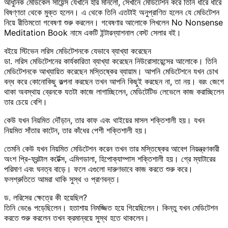
আধুনিক মেডিকেল সায়েন্স যেখানে হার মানলো, সেখানে মেডিটেশন করে তিনি ধীরে ধীরে
বিষণ্ণতা থেকে মুক্ত হলেন। এ থেকে তিনি এতটাই অনুপ্রাণিত হলেন যে মেডিটেশন
নিয়ে রীতিমতো গবেষণা শুরু করলেন। গবেষণার আলোকে লিখলেন No Nonsense
Meditation Book নামে একটি ইন্টারন্যাশনাল বেস্ট সেলার বই।
বইয়ে স্টিভেন লরিস মেডিটেশনকে যেভাবে ব্যাখ্যা করেছেন
ডা. লরিস মেডিটেশনের কার্যকারিতা ব্যাখ্যা করেছেন নিউরোসায়েন্সের আলোকে। তিনি
মেডিটেশনকে আখ্যায়িত করেছেন মস্তিষ্কের ব্যায়াম। আপনি মেডিটেশনে যখন চোখ
বন্ধ করে কোনোকিছু কল্পনা করছেন তখন আপনি কিছুই করছেন না, তা নয়। বরং জেগে
থাকা অবস্থায় ব্রেনকে যতটা কাজে লাগাচ্ছিলেন, মেডিটেটিভ লেভেলে কাজ করাচ্ছিলেন
তার চেয়ে বেশি।
কেউ যখন নিয়মিত দৌঁড়ান, তার কাফ এবং থাইয়ের মাসল শক্তিশালী হয়। যখন
নিয়মিত সাঁতার কাটেন, তার কাঁধের পেশী শক্তিশালী হয়।
তেমনি কেউ যখন নিয়মিত মেডিটেশন করেন তখন তার মস্তিষ্কের আবেগ নিয়ন্ত্রণকারী
অংশ প্রি-ফ্রন্টাল কর্টেক্স, এমিগডালা, হিপোক্যাম্পাস শক্তিশালী হয়। গ্রে ম্যাটারের
পরিমাণ এবং ঘনত্ব বাড়ে। ফলে এগুলো দারুণভাবে কাজ করতে শুরু করে।
ফলশ্রুতিতে আমরা থাকি সুস্থ ও প্রাণবন্ত।
ড. লরিসের ক্ষেত্রে কী হয়েছিল?
তিনি ভেঙে পড়েছিলেন। হতাশায় নিমজ্জিত হয়ে গিয়েছিলেন। কিন্তু যখন মেডিটেশন
করতে শুরু করলেন তখন ক্রমান্বয়ে সুস্থ হতে থাকলেন।