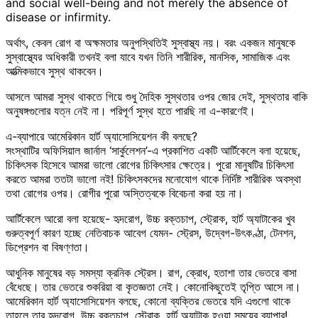
and social well-being and not merely the absence of
disease or infirmity.
অর্থাৎ, কেবল রোগ বা অক্ষমতার অনুপস্থিতিই সুস্বাস্থ্য নয়। বরং একজন মানুষকে
সুস্বাস্থ্যের অধিকারী তখনই বলা যাবে যখন তিনি শারীরিক, মানসিক, সামাজিক এবং
আত্মিকভাবে সুস্থ থাকবেন।
আসলে আমরা সুস্থ থাকতে গিয়ে শুধু দৈহিক সুস্থতার ওপর জোর দেই, সুস্থতার বাকি
অনুষঙ্গগুলোর যত্ন নেই না। পরিপূর্ণ সুস্থ হতে পারছি না এ-কারণেই।
এ-ব্যাপারে আমেরিকান হার্ট অ্যাসোসিয়েশন কী বলছে?
সংস্থাটির অফিসিয়াল জার্নাল ‘সার্কুলেশন’-এ প্রকাশিত একটি আর্টিকেলে বলা হয়েছে,
চিকিৎসক হিসেবে আমরা ভালো রোগের চিকিৎসার ক্ষেত্রে। পুরো মানুষটির চিকিৎসা
করতে আমরা ততটা ভালো নই! চিকিৎসকদের মনোযোগ থাকে নির্দিষ্ট শারীরিক অবস্থা
তথা রোগের ওপর। রোগীর পুরো অস্তিত্বকে বিবেচনা করা হয় না।
আর্টিকেলে আরো বলা হয়েছে- হৃদরোগ, উচ্চ রক্তচাপ, স্ট্রোক, হার্ট অ্যাটাকের খুব
গুরুত্বপূর্ণ কারণ হচ্ছে নেতিবাচক আবেগ যেমন- স্ট্রেস, উদ্বেগ-উৎকণ্ঠা, টেনশন,
ডিপ্রেশন বা বিষণ্ণতা।
আধুনিক মানুষের বড় সমস্যা ক্রনিক স্ট্রেস। রাগ, ক্রোধ, হতাশা তার ভেতরে বাসা
বেঁধেছে। তার ভেতরে শুকরিয়া বা কৃতজ্ঞতা নেই। কোনোকিছুতেই তৃপ্তি আসে না।
আমেরিকান হার্ট অ্যাসোসিয়েশন বলছে, কোনো ব্যক্তির ভেতরে যদি এগুলো থাকে
তাহলে তার হৃদরোগ, উচ্চ রক্তচাপ, স্ট্রোক, হার্ট অ্যাটাক হওয়া সময়ের ব্যাপার!