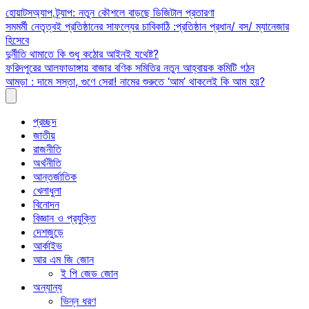
Skip
হোয়াটসঅ্যাপ ট্র্যাপ: নতুন কৌশলে বাড়ছে ডিজিটাল প্রতারণা
to
সমমর্মী নেতৃত্বই প্রতিষ্ঠানের সাফল্যের চাবিকাঠি :প্রতিষ্ঠান প্রধান/ বস/ ম্যানেজার
content
হিসেবে
দুর্নীতি থামাতে কি শুধু কঠোর আইনই যথেষ্ট?
ফরিদপুরের আলফাডাঙ্গায় বাজার বণিক সমিতির নতুন আহ্বায়ক কমিটি গঠন
আমড়া : দামে সস্তা, গুণে সেরা! নামের শুরুতে ‘আম’ থাকলেই কি আম হয়?
প্রচ্ছদ
জাতীয়
রাজনীতি
অর্থনীতি
আন্তর্জাতিক
খেলাধুলা
বিনোদন
বিজ্ঞান ও প্রযুক্তি
দেশজুড়ে
আর্কাইভ
আর এম জি জোন
ই পি জেড জোন
অন্যান্য
ভিন্ন ধরণ