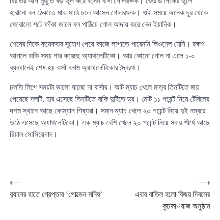
বিরতির আগ মুহূর্তে বড় ভুল করে বসেন বার্সা গোলরক্ষক। জেরার্ড পিকের ভুলে
হারানো বল ঠেকাতে মাঝ মাঠে চলে আসেন গোলরক্ষক। ওই সময়ে অনেক দূর থেকে
জোরালো শটে ফাঁকা জালে বল পাঠিয়ে গোল আদায় করে নেন ইয়ানিক।
শেষের দিকে কয়েকবার সুযোগ পেয়ে কাজে লাগাতে পারেননি লিওনেল মেসি। রক্ষণ
আগলে বাকি সময় পার করেছে অ্যাথলেটিকো। আর কোনো গোল না এলে ১-০
ব্যবধানেই শেষ হয় বার্সা বনাম অ্যাথলেটিকোর দ্বৈরথ।
চলতি লিগে সময়টা ভালো যাচ্ছে না বার্সার। আট ম্যাচ খেলে মাত্র তিনটিতে জয়
পেয়েছে দলটি, হার এসেছে তিনটিতে বাকি দুটিতে ড্র। মোট ১১ পয়েন্ট নিয়ে টেবিলের
দশম স্থানে আছে কোম্যান শিষ্যরা। সমান ম্যাচ খেলে ২০ পয়েন্ট নিয়ে দুই নম্বরে
উঠে এসেছে অ্যাথলেটিকো। এক ম্যাচ বেশি খেলে ২০ পয়েন্ট নিয়ে সবার শীর্ষে আছে
রিয়াল সোসিয়েদাদ।
Post
⟵
⟶
র‌্যাবের হাতে গ্রেপ্তার ‘গোল্ডেন মনির’
এবার বাতিল হলো বিজয় দিবসের
navigation
কুচকাওয়াজ অনুষ্ঠান