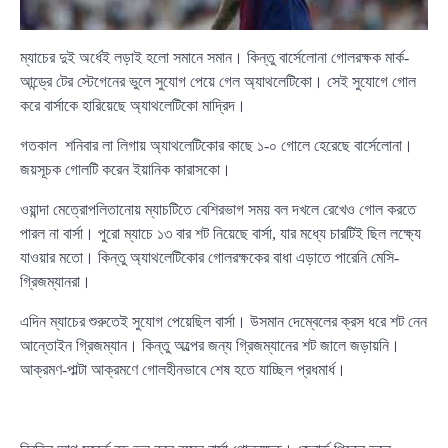
ম্যাচের দুই অর্ধেই লড়াই হলো সমানে সমান। কিন্তু বার্সেলোনা গোলরক্ষক মার্ক-
আন্ড্রে টের স্টেগেনের ভুলে সুযোগ পেয়ে গেল অ্যাথলেটিকো। সেই সুযোগে গোল
করে বার্সাকে হারিয়েছে অ্যাথলেটিকো মাদ্রিদ।
গতকাল শনিবার লা লিগায় অ্যাথলেটিকোর কাছে ১-০ গোলে হেরেছে বার্সেলোনা।
জয়সূচক গোলটি করেন ইয়ানিক কারাসকো।
ওয়ান্দা মেত্রোপলিতানোয় ম্যাচটিতে বেশিরভাগ সময় বল দখলে রেখেও গোল করতে
পারল না বার্সা। পুরো ম্যাচে ১৩ বার শট নিয়েছে বার্সা, যার মধ্যে চারটিই ছিল লক্ষ্যে
যাওয়ার মতো। কিন্তু অ্যাথলেটিকোর গোলরক্ষকের বাধা এড়াতে পারেনি মেসি-
গ্রিজম্যানরা।
এদিন ম্যাচের শুরুতেই সুযোগ পেয়েছিল বার্সা। উসমান দেম্বেলের ক্রস ধরে শট নেন
আন্তোইন গ্রিজম্যান। কিন্তু অল্পের জন্য গ্রিজম্যানের শট জালে জড়ায়নি।
আক্রমণ-পাল্টা আক্রমণে গোলহীনভাবে শেষ হতে যাচ্ছিল প্রধমার্ধ।