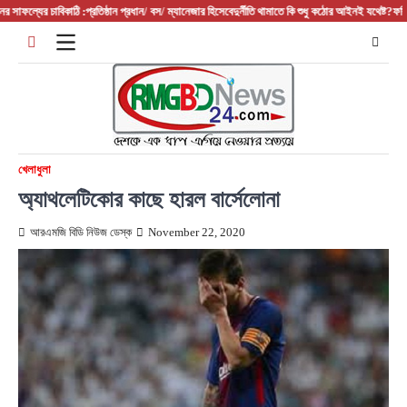
Skip
ল্যের চাবিকাঠি :প্রতিষ্ঠান প্রধান/ বস/ ম্যানেজার হিসেবে
দুর্নীতি থামাতে কি শুধু কঠোর আইনই যথেষ্ট?
ফরিদপুরের আ
to
content
খেলাধুলা
অ্যাথলেটিকোর কাছে হারল বার্সেলোনা
আরএমজি বিডি নিউজ ডেস্ক
November 22, 2020