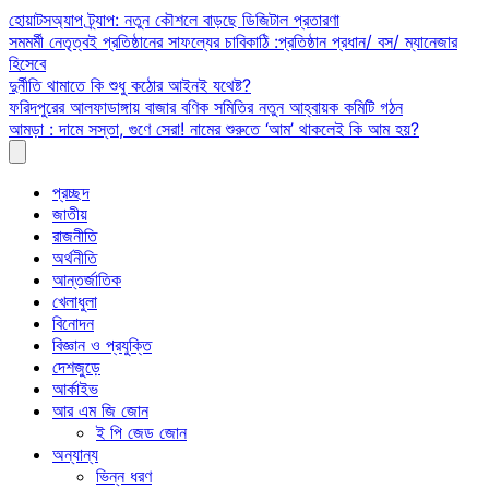
Skip
হোয়াটসঅ্যাপ ট্র্যাপ: নতুন কৌশলে বাড়ছে ডিজিটাল প্রতারণা
to
সমমর্মী নেতৃত্বই প্রতিষ্ঠানের সাফল্যের চাবিকাঠি :প্রতিষ্ঠান প্রধান/ বস/ ম্যানেজার
content
হিসেবে
দুর্নীতি থামাতে কি শুধু কঠোর আইনই যথেষ্ট?
ফরিদপুরের আলফাডাঙ্গায় বাজার বণিক সমিতির নতুন আহ্বায়ক কমিটি গঠন
আমড়া : দামে সস্তা, গুণে সেরা! নামের শুরুতে ‘আম’ থাকলেই কি আম হয়?
প্রচ্ছদ
জাতীয়
রাজনীতি
অর্থনীতি
আন্তর্জাতিক
খেলাধুলা
বিনোদন
বিজ্ঞান ও প্রযুক্তি
দেশজুড়ে
আর্কাইভ
আর এম জি জোন
ই পি জেড জোন
অন্যান্য
ভিন্ন ধরণ