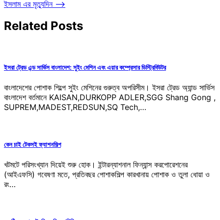
navigation
ইসলাম এর মৃত্যুদিন
⟶
Related Posts
ইসরা ট্রেড এন্ড সার্ভিস বাংলাদেশ: সুইং মেশিন এবং এয়ার কম্প্রেসার ডিস্ট্রিবিউটর
বাংলাদেশের পোশাক শিল্পে সুইং মেশিনের গুরুত্ব অপরিসীম। ইসরা ট্রেড অ্যান্ড সার্ভিস
বাংলাদেশ বর্তমানে KAISAN,DURKOPP ADLER,SGG Shang Gong ,
SUPREM,MADEST,REDSUN,SQ Tech,…
কেন চাই টেকসই ফ্যাশনশিল্প
খটমটে পরিসংখ্যান দিয়েই শুরু হোক। ইন্টারন্যাশনাল ফিন্যান্স করপোরেশনের
(আইএফসি) গবেষণা মতে, প্রতিবছর পোশাকশিল্প কারখানায় পোশাক ও তুলা ধোয়া ও
রং…