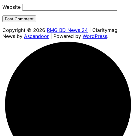
Website
Copyright © 2026
RMG BD News 24
| Claritymag
News by
Ascendoor
| Powered by
WordPress
.