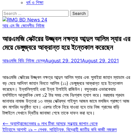
ধর্ম ও শিক্ষা
Search
for:
আর এম জি জোন
লীড নিউজ
আরএমজি সেক্টরের উজ্জ্বল নক্ষত্র আব্দুল আলিম স্যার এর
মেয়ে ডেঙ্গুজ্বরে আক্রান্ত হয়ে ইন্তেকাল করেছেন
আরএমজি বিডি নিউজ ডেস্ক
August 29, 2021
August 29, 2021
আরএমজি সেক্টরের উজ্জ্বল নক্ষত্র আব্দুল আলিম স্যার এবং সুমাইয়া জাহান ম্যাডাম এর
বড় মেয়ে আদিফা জাহান বিনতে আলিম (১১) ডেঙ্গুজ্বরে আক্রান্ত হয়ে ইন্তেকাল
করেছেন। ইন্নালিল্লাহি ওয়া ইন্না ইলাইহি রাজিউন। বসুন্ধরার এভারকেয়ার
হসপিটালে আনুমানিক বেলা ১2 টার সময় শেষ নিঃশ্বাস ত্যাগ করে। মরহুমার প্রথম
জানাযার নামাজ উত্তরা ১৩ নম্বর সেক্টরস্থ গাইসুল আজম জামে মসজিদ প্রাঙ্গণে আজ
বাদ মাগরিব অনুষ্ঠিত হবে। এরপর তাঁকে নিয়ে যাওয়া হবে তার নিজ গ্রামের বাড়ি
টাঙ্গাইলে সেখানে দ্বিতীয় জানাজা শেষে তাকে দাফন করা হবে।
Post
⟵
অ্যাস্ট্রাজেনেকার ৬ লাখ টিকা আসছে সন্ধ্যায় জাপান থেকে
ইতিহাসে আগস্ট ২৯ – লেখক, সাহিত্যিক, বিদ্রোহী জাতীয় কবি কাজী নজরুল