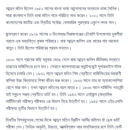
আব্দুল মতিন ছিলেন ১৯৫২ সালের বাংলা ভাষা আন্দোলনের অন্যতম ভাষা সৈনিক।
সারা বাংলাদশে তিনি ভাষা মতিন নামে পরিচিত লাভ করেন। ২০০১ সালে তিনি
বাংলাদেশের জাতীয় এবং দ্বিতীয় সর্বোচ্চ বেসামরিক পুরস্কার একুশে পদক পান।
জন্মগ্রহণ করেন ১৯২৬ সালের ৩ ডিসেম্বর সিরাজগঞ্জের চৌহালি উপজেলার ধুবালীয়া
গ্রামে এক মধ্যবিত্ত কৃষক পরিবারে। বাবা আব্দুল জলিল এবং মায়ের নাম আমেনা
খাতুন। তিনি ছিলেন পরিবারের প্রথম সন্তান।
১৯৩০ সালে গ্রামের বাড়ি যমুনায় ভেঙে গেলে বাবা আব্দুল জলিল জীবিকার সন্ধানে
ভারতের দার্জিলিংয়ে চলে যান। সেখানে জালাপাহারের ক্যান্টনমেন্টে সুপারভাইস স্টাফ
হিসেবে চাকরি নেন। ১৯৩২ সালে আব্দুল মতিন শিশু শ্রেণীতে দার্জিলিংয়ের মহারাণী
বালিকা উচ্চ বিদ্যালয়ে শিক্ষা জীবন শুরু করেন। ১৯৩৩ সালে তার মা অ্যাকলেমশিয়া
রোগে মারা যান। তখন আব্দুল মতিনের বয়স মাত্র ৮। ১৯৩৬ সালে দার্জিলিং গভর্মেন্ট
হাই স্কুলে পঞ্চম শ্রেণীতে ভর্তি হন। তিনি ১৯৪৩ সালে এনট্রান্স (মাধ্যমিক
সার্টিফিকেট পরীক্ষা) পরীক্ষায় ৩য় বিভাগ নিয়ে উত্তীর্ণ হন। ১৯৪৫ সালে এইচএসসি
পরীক্ষায় তৃতীয় বিভাগে উত্তীর্ণ হন।
দ্বিতীয় বিশ্বযুদ্ধের শেষের দিকে আব্দুল মতিন ব্রিটিশ আর্মির কমিশন র্যা ঙ্কে ভর্তি
পরীক্ষা দেন। দৈহিক আকৃতি, উচ্চতা, আত্মবিশ্বাস আর সাহসিকতার বলে তিনি ফোর্ট