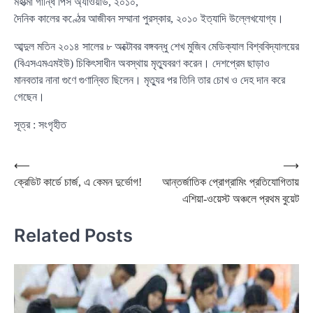
মহাত্মা গান্ধি পিস অ্যাওয়ার্ড, ২০১০,
দৈনিক কালের কণ্ঠের আজীবন সম্মানা পুরস্কার, ২০১০ ইত্যাদি উল্লেখযোগ্য।
আব্দুল মতিন ২০১৪ সালের ৮ অক্টোবর বঙ্গবন্ধু শেখ মুজিব মেডিক্যাল বিশ্ববিদ্যালয়ের
(বিএসএমএমইউ) চিকিৎসাধীন অবস্থায় মৃত্যুবরণ করেন। দেশপ্রেম ছাড়াও
মানবতার নানা গুণে গুণান্বিত ছিলেন। মৃত্যুর পর তিনি তার চোখ ও দেহ দান করে
গেছেন।
সূত্র
: সংগৃহীত
Post
⟵
⟶
ক্রেডিট কার্ডে চার্জ, এ কেমন দুর্ভোগ!
আন্তর্জাতিক প্রোগ্রামিং প্রতিযোগিতায়
navigation
এশিয়া-ওয়েস্ট অঞ্চলে প্রথম বুয়েট
Related Posts