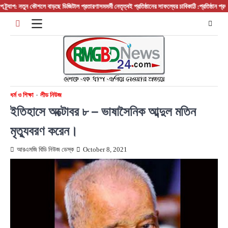
Skip
তুন কৌশলে বাড়ছে ডিজিটাল প্রতারণা
সমমর্মী নেতৃত্বই প্রতিষ্ঠানের সাফল্যের চাবিকাঠি :প্রতিষ্ঠান প্রধান/ বস/ ম্
to
content
ধর্ম ও শিক্ষা
লীড নিউজ
ইতিহাসে অক্টোবর ৮ – ভাষাসৈনিক আব্দুল মতিন
মৃত্যুবরণ করেন।
আরএমজি বিডি নিউজ ডেস্ক
October 8, 2021