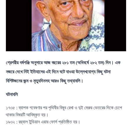
গ্রেগরীয় বর্ষপঞ্জি অনুসারে আজ বছরের ২৮১ তম (অধিবর্ষে ২৮২ তম) দিন। এক
নজরে দেখে নিই ইতিহাসের এই দিনে ঘটে যাওয়া উল্লেখযোগ্য কিছু ঘটনা
বিশিষ্টজনের জন্ম ও মৃত্যুদিনসহ আরও কিছু তথ্যাবলি।
ঘটনাবলি
১৭৩৫ : ব্যাপক গবেষণার পর পৃথিবীর বিষুব রেখা ও দুই মেরুর ভেতরের দিকে চেপে
থাকার বিষয়টি আবিষ্কৃত হয়।
১৯৩২ : রয়্যাল ইন্ডিয়ান এয়ার ফোর্স প্রতিষ্ঠিত হয়।