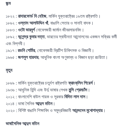
জন্ম
১৮২২ :
রাদারফোর্ড বি হেইজ
, মার্কিন যুক্তরাষ্ট্রের ১৯তম রাষ্ট্রপতি।
১৮৬২ :
ওস্তাদ আলাউদ্দিন খাঁ
, বাঙালি সেতার ও সানাই বাদক।
১৮৮৩ :
ওটো ভারবুর্গ
নোবেলজয়ী জার্মান জীবরসায়নবিদ।
১৮৯২ :
ভূপেন্দ্র কুমার দত্ত
, ভারতের স্বাধীনতা আন্দোলনের একজন সক্রিয় কর্মী
এবং বিপ্লবী।
১৯১৭ :
রডনি পোর্টার
, নোবেলজয়ী ব্রিটিশ চিকিৎসক ও বিজ্ঞানী।
১৯৬৫ :
জগলুল হায়দার
, আধুনিক বাংলা অণুকাব্য ও বিজ্ঞান ছড়া রচয়িতা।
মৃত্যু
১৮৬৯ : মার্কিন যুক্তরাষ্ট্রের চতুর্দশ রাষ্ট্রপতি
ফ্রাংক্‌লিন পিয়ের্স
।
১৯৩৬ : আধুনিক হিন্দি এবং উর্দু ভাষার লেখক
মুন্সি প্রেমচাঁদ
।
২০১২ : বাংলাদেশি বাউল গায়ক ও সুরকার
বিদিত লাল দাস
।
২০১৪ : ভাষা সৈনিক
আব্দুল মতিন
।
২০২০ : বিশিষ্ট বাঙালি শিক্ষাবিদ ও সমুদ্রবিজ্ঞানী
আনন্দদেব মুখোপাধ্যায়
।
ভাষাসৈনিক আব্দুল মতিন