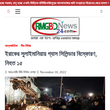
Skip
রকার, চালু হচ্ছে এআই-ভিত্তিক মনিটরিং
ফরিদপুরের আলফাডাঙ্গায় জমি সংক্রান্ত বিরোধের জেরে হামলা আহত 
to
content
আন্তর্জাতিক
লীড নিউজ
ইরাকের সুলাইমানিয়ায় গ্যাস সিলিন্ডার বিস্ফোরণ,
নিহত ১৫
আরএমজি বিডি নিউজ ডেস্ক
November 18, 2022