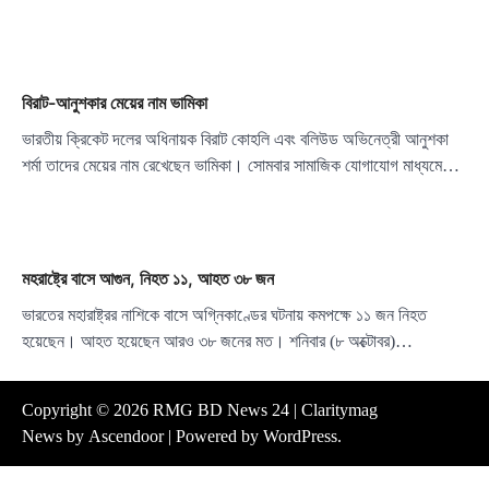
বিরাট-আনুশকার মেয়ের নাম ভামিকা
ভারতীয় ক্রিকেট দলের অধিনায়ক বিরাট কোহলি এবং বলিউড অভিনেত্রী আনুশকা
শর্মা তাদের মেয়ের নাম রেখেছেন ভামিকা। সোমবার সামাজিক যোগাযোগ মাধ্যমে…
মহরাষ্ট্রে বাসে আগুন, নিহত ১১, আহত ৩৮ জন
ভারতের মহারাষ্ট্রর নাশিকে বাসে অগ্নিকাণ্ডের ঘটনায় কমপক্ষে ১১ জন নিহত
হয়েছেন। আহত হয়েছেন আরও ৩৮ জনের মত। শনিবার (৮ অক্টোবর)…
Copyright © 2026
RMG BD News 24
| Claritymag
News by
Ascendoor
| Powered by
WordPress
.