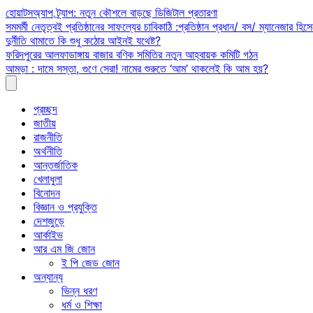
Skip
হোয়াটসঅ্যাপ ট্র্যাপ: নতুন কৌশলে বাড়ছে ডিজিটাল প্রতারণা
to
সমমর্মী নেতৃত্বই প্রতিষ্ঠানের সাফল্যের চাবিকাঠি :প্রতিষ্ঠান প্রধান/ বস/ ম্যানেজার হিসে
content
দুর্নীতি থামাতে কি শুধু কঠোর আইনই যথেষ্ট?
ফরিদপুরের আলফাডাঙ্গায় বাজার বণিক সমিতির নতুন আহ্বায়ক কমিটি গঠন
আমড়া : দামে সস্তা, গুণে সেরা! নামের শুরুতে ‘আম’ থাকলেই কি আম হয়?
প্রচ্ছদ
জাতীয়
রাজনীতি
অর্থনীতি
আন্তর্জাতিক
খেলাধুলা
বিনোদন
বিজ্ঞান ও প্রযুক্তি
দেশজুড়ে
আর্কাইভ
আর এম জি জোন
ই পি জেড জোন
অন্যান্য
ভিন্ন ধরণ
ধর্ম ও শিক্ষা