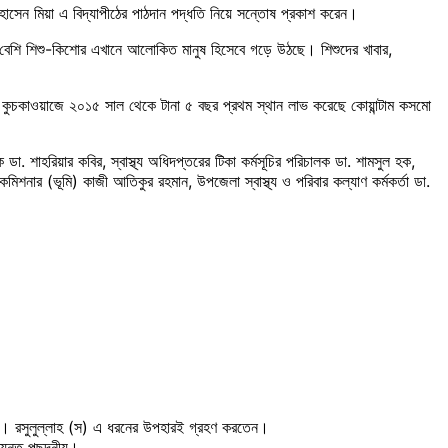
ান হোসেন মিয়া এ বিদ্যাপীঠের পাঠদান পদ্ধতি নিয়ে সন্তোষ প্রকাশ করেন।
জারের বেশি শিশু-কিশোর এখানে আলোকিত মানুষ হিসেবে গড়ে উঠছে। শিশুদের খাবার,
ও কুচকাওয়াজে ২০১৫ সাল থেকে টানা ৫ বছর প্রথম স্থান লাভ করেছে কোয়ান্টাম কসমো
ক ডা. শাহরিয়ার কবির, স্বাস্থ্য অধিদপ্তরের টিকা কর্মসূচির পরিচালক ডা. শামসুল হক,
মিশনার (ভূমি) কাজী আতিকুর রহমান, উপজেলা স্বাস্থ্য ও পরিবার কল্যাণ কর্মকর্তা ডা.
র। রসুলুল্লাহ (স) এ ধরনের উপহারই গ্রহণ করতেন।
যন্ত পছন্দনীয়।