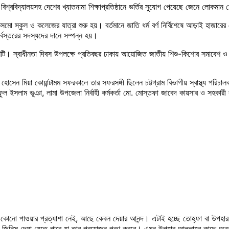
াকা বিশ্ববিদ্যালয়সহ দেশের খ্যাতনামা শিক্ষাপ্রতিষ্ঠানে ভর্তির সুযোগ পেয়েছে জেনে লোকম
াম কসমো স্কুল ও কলেজের যাত্রা শুরু হয়। বর্তমানে জাতি ধর্ম বর্ণ নির্বিশেষে আড়াই হা
র সর্বস্তরের সদস্যদের দানে সম্পন্ন হয়।
্ঠানটি। স্বাধীনতা দিবস উপলক্ষে প্রতিবছর ঢাকায় আয়োজিত জাতীয় শিশু-কিশোর সমাবেশ 
ান হোসেন মিয়া কোয়ান্টামম সফরকালে তার সফরসঙ্গী ছিলেন চট্টগ্রাম বিভাগীয় স্বাস্থ্য পরিচাল
ইফুল ইসলাম ভূঞা, লামা উপজেলা নির্বাহী কর্মকর্তা মো. মোস্তফা জাবেদ কায়সার ও সহকারী ক
কোনো পাওয়ার প্রত্যাশা নেই, আছে কেবল দেয়ার আনন্দ। এটাই হচ্ছে তোহ্ফা বা উপহা
 জিনিস দেয়া যেতে পারে যা তার প্রয়োজন পূরণ করবে। এমন উপহার আল্লাহর কাছে অত্