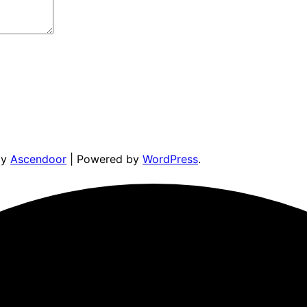
by
Ascendoor
| Powered by
WordPress
.