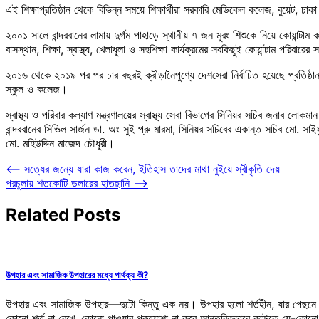
এই শিক্ষাপ্রতিষ্ঠান থেকে বিভিন্ন সময়ে শিক্ষার্থীরা সরকারি মেডিকেল কলেজ, বুয়েট, ঢ
২০০১ সালে বান্দরবানের লামায় দুর্গম পাহাড়ে স্থানীয় ৭ জন মুরং শিশুকে নিয়ে কোয়ান্ট
বাসস্থান, শিক্ষা, স্বাস্থ্য, খেলাধুলা ও সহশিক্ষা কার্যক্রমের সবকিছুই কোয়ান্টাম পরিবারে
২০১৬ থেকে ২০১৯ পর পর চার বছরই ক্রীড়ানৈপুণ্যে দেশসেরা নির্বাচিত হয়েছে প্রতিষ
স্কুল ও কলেজ।
স্বাস্থ্য ও পরিবার কল্যাণ মন্ত্রণালয়ের স্বাস্থ্য সেবা বিভাগের সিনিয়র সচিব জনাব লোকম
বান্দরবানের সিভিল সার্জন ডা. অং সুই প্রু মারমা, সিনিয়র সচিবের একান্ত সচিব মো. সা
মো. মহিউদ্দিন মাজেদ চৌধুরী।
Post
⟵
সত্যের জন্যে যারা কাজ করেন, ইতিহাস তাদের মাথা নুইয়ে স্বীকৃতি দেয়
পরচুলায় শতকোটি ডলারের হাতছানি
⟶
navigation
Related Posts
উপহার এবং সামাজিক উপহারের মধ্যে পার্থক্য কী?
উপহার এবং সামাজিক উপহার—দুটো কিন্তু এক নয়। উপহার হলো শর্তহীন, যার পেছনে 
কোনো শর্ত না রেখে, কোনো পাওয়ার প্রত্যাশা না করে আন্তরিকভাবে কাউকে যে-কোনো