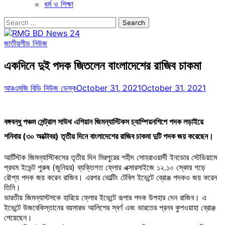
ধর্ম ও শিক্ষা
Search
for:
জাতীয়
লীড নিউজ
একদিনে দুই পদক জিতলেন বাংলাদেশের রাজিব চাকমা
আরএমজি বিডি নিউজ ডেস্ক
October 31, 2021
October 31, 2021
বঙ্গবন্ধু পঞ্চম সেন্ট্রাল সাউথ এশিয়ান জিমন্যাস্টিকস চ্যাম্পিয়নশিপে পদক লড়াইয়ে
শনিবার (৩০ অক্টোবর) তৃতীয় দিনে বাংলাদেশের রাজিব চাকমা দুটি পদক জয় করেছেন।
আর্টিস্টক জিমন্যাস্টিকসের তৃতীয় দিন মিরপুরের শহীদ সোহরাওয়ার্দী ইনডোর স্টেডিয়ামে
প্রথম ইভেন্ট পুরুষ (জুনিয়র) ব্যক্তিগত ফ্লোর এক্সারসাইজে ১২.১০ স্কোর গড়ে
রৌপ্য পদক জয় করেন রাজিব। এরপর ভোল্টিং টেবিল ইভেন্টে ব্রোঞ্জ পদকও জয় করেন
তিনি।
ভারতীয় জিমন্যাস্টসকে হারিয়ে ফ্লোর ইভেন্টে রূপার পদক উপহার দেন রাজিব। এ
ইভেন্টে উজবেকিস্তানের বয়সারভ আলিশের স্বর্ণ এবং ভারতের প্রনব কুশওয়াহা ব্রোঞ্জ
পেয়েছেন।