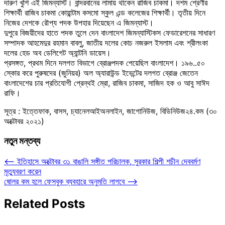
দারুণ খুশি এই জিমন্যাস্ট। বান্দরবানের লামায় থাকেন রাজিব চাকমা। দশম শ্রেণীর
শিক্ষার্থী রাজিব চাকমা কোয়ান্টাম কসমো স্কুল এন্ড কলেজের শিক্ষার্থী। তৃতীয় দিনে
নিজের দেশকে রৌপ্য পদক উপহার দিয়েছেন এ জিমন্যাস্ট।
দুপুরে বিজয়ীদের হাতে পদক তুলে দেন বাংলাদেশ জিমন্যাস্টিকস ফেডারেশনের সাধারণ
সম্পাদক আহমেদুর রহমান বাবলু, জাতীয় দলের কোচ নজরুল ইসলাম এবং শ্রীলংকা
দলের হেড অব ডেলিগেট অ্যান্টনি ডায়েস।
প্রসঙ্গত, প্রথম দিনে দলগত বিভাগে ব্রোঞ্জপদক পেয়েছিল বাংলাদেশ। ১৯৬..৫০
স্কোর করে পুরুষদের (জুনিয়র) অল অ্যারাউন্ড ইভেন্টের দলগত ব্রোঞ্জ জেতেন
বাংলাদেশের চার প্রতিযোগী প্রেন্থই ম্রো, রাজিব চাকমা, সাজিদ হক ও আবু সাঈদ
রাফি।
সূত্র
: ইত্তেফাক, বাসস, চ্যানেলআইঅনলাইন, জাগোনিউজ, বিডিনিউজ২৪.কম (৩০
অক্টোবর ২০২১)
নতুন মন্তব্য
Post
⟵
ইতিহাসে অক্টোবর ৩১ বাঙালি সঙ্গীত পরিচালক, সুরকার শিল্পী শচীন দেববর্মণ
মৃত্যুবরণ করেন
navigation
ষোলর কম হলে ফেসবুক ব্যবহারে অনুমতি লাগবে
⟶
Related Posts