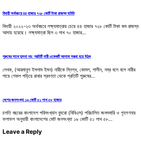
বিদায়ী অর্থবছরে ৪৪ হাজার ৭২৮ কোটি টাকা রাজস্ব ঘাটতি
বিদায়ী ২০২২-২৩ অর্থবছরে লক্ষ্যমাত্রার চেয়ে ৪৪ হাজার ৭২৮ কোটি টাকা কম রাজস্ব
আদায় হয়েছে। লক্ষ্যমাত্রা ছিল ৩ লাখ ৭০ হাজার…
পুরুষের সাথে তুলনা নয়; প্রতিটি নারী একেকটি আলাদা সত্ত্বা হয়ে উঠুক
লেখক, (আরমানুল ইসলাম ইমন) নারীকে স্নিগ্ধ, কোমল, শালীন, নম্র বলে বলে নারীর
পায়ে শেকল পড়িয়ে রাখার প্রবণতা থেকে প্রতিটি পুরুষের…
দেশের জনসংখ্যা ১৬ কোটি ৫১ লাখ ৫৮ হাজার
চলতি বছরের বাংলাদেশ পরিসংখ্যান ব্যুরো (বিবিএস) পরিচালিত জনশুমারি ও গৃহগণনার
ফলাফল অনুযায়ী বাংলাদেশের মোট জনসংখ্যা ১৬ কোটি ৫১ লাখ ৫৮…
Leave a Reply