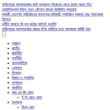
Skip
ফরিদপুরের আলফাডাঙ্গায় জমি সংক্রান্ত বিরোধের জেরে হামলা আহত তিন
to
হোয়াটসঅ্যাপ ট্র্যাপ: নতুন কৌশলে বাড়ছে ডিজিটাল প্রতারণা
content
সমমর্মী নেতৃত্বই প্রতিষ্ঠানের সাফল্যের চাবিকাঠি :প্রতিষ্ঠান প্রধান/ বস/ ম্যানেজার
হিসেবে
দুর্নীতি থামাতে কি শুধু কঠোর আইনই যথেষ্ট?
ফরিদপুরের আলফাডাঙ্গায় বাজার বণিক সমিতির নতুন আহ্বায়ক কমিটি গঠন
প্রচ্ছদ
জাতীয়
রাজনীতি
অর্থনীতি
আন্তর্জাতিক
খেলাধুলা
বিনোদন
বিজ্ঞান ও প্রযুক্তি
দেশজুড়ে
আর্কাইভ
আর এম জি জোন
ই পি জেড জোন
অন্যান্য
ভিন্ন ধরণ