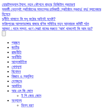
Skip
হোয়াটসঅ্যাপ ট্র্যাপ: নতুন কৌশলে বাড়ছে ডিজিটাল প্রতারণা
to
সমমর্মী নেতৃত্বই প্রতিষ্ঠানের সাফল্যের চাবিকাঠি :প্রতিষ্ঠান প্রধান/ বস/ ম্যানেজার
content
হিসেবে
দুর্নীতি থামাতে কি শুধু কঠোর আইনই যথেষ্ট?
ফরিদপুরের আলফাডাঙ্গায় বাজার বণিক সমিতির নতুন আহ্বায়ক কমিটি গঠন
আমড়া : দামে সস্তা, গুণে সেরা! নামের শুরুতে ‘আম’ থাকলেই কি আম হয়?
প্রচ্ছদ
জাতীয়
রাজনীতি
অর্থনীতি
আন্তর্জাতিক
খেলাধুলা
বিনোদন
বিজ্ঞান ও প্রযুক্তি
দেশজুড়ে
আর্কাইভ
আর এম জি জোন
ই পি জেড জোন
অন্যান্য
ভিন্ন ধরণ