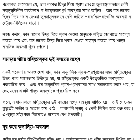
গবেষকরা দেখেছেন যে, ডান নাকের ছিদ্র দিয়ে শ্বাস নেওয়া তুলনামূলকভাবে বেশি
সহানুভূতিশীল কার্যকলাপ বা উত্তেজনাপূর্ণ অবস্থার সাথে জড়িত। আর বাম নাকের
ছিদ্র দিয়ে শ্বাস নেওয়া তুলনামূলকভাবে বেশি জড়িত প্যারাসিমপ্যাথেটিক অবস্থা বা
স্ট্রেস-রিলিফের সাথে।
সহজ কথায়, ডান নাকের ছিদ্র দিয়ে শ্বাস নেওয়া মানুষকে শক্তি জোগাতে সাহায্য
করতে পারে এবং বাম নাকের ছিদ্র দিয়ে শ্বাস নেওয়া সাহায্য করতে পারে শান্ত
মানসিক অবস্থা খুঁজে পেতে।
সমন্বয় ঘটায় মস্তিষ্কের দুই বলয়ের মধ্যে
একই গবেষণায় আরও দেখা যায়, ডান অনুনাসিক শ্বাস-প্রশ্বাসের সময় মস্তিষ্কের
উভয় বলয় সমানভাবে উদ্দীপ্ত হয়, যা মস্তিষ্কের একটি উত্তেজিত অবস্থাকে
প্ররোচিত করে। এবং বাম অনুনাসিক শ্বাস-প্রশ্বাসের সাথে সমানভাবে হ্রাস পায়, যা
দেহ মনের একটি শান্ত অবস্থাকে প্ররোচিত করে।
ফলে, নাসায়নকালে মস্তিষ্কের দুই বলয়ের মধ্যে সমন্বয় সাধিত হয়। তাই দেহ-মন
মুহূর্তেই সজীব ও সতেজ হয়ে ওঠে। পাশাপাশি স্নায়ু ও পেশী শিথিল হতে শুরু করে।
এ-ছাড়া মাইগ্রেন নিরাময়েও নাসায়ন বেশ উপকারী।
দূর করে ক্লান্তি-অবসাদ
গভীর দম চর্চায় জীবণীশক্তি বৃদ্ধি পায়। কর্মব্যস্ততার পর শরীর সহজেই শিথিল হয়।