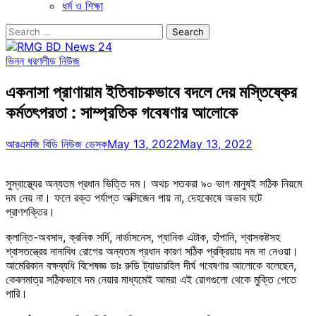
ধর্ম ও শিক্ষা
Search
for:
ভিন্ন ধরণ
লীড নিউজ
একনাসা প্রাণায়াম ইতিবাচকভাবে বদলে দেয় মস্তিষ্কের
কর্মতৎপরতা : সাম্প্রতিক গবেষণার আলোকে
আরএমজি বিডি নিউজ ডেস্ক
May 13, 2022
May 13, 2022
সুস্বাস্থ্যের অন্যতম প্রধান ভিত্তি দম। অথচ শতকরা ৯০ ভাগ মানুষই সঠিক নিয়মে
দম নেয় না। ফলে রক্ত পর্যাপ্ত অক্সিজেন পায় না, দেহকোষে অভাব ঘটে
প্রাণশক্তির।
ক্লান্তি-অবসাদ, ক্রনিক সর্দি, নার্ভাসনেস, প্যানিক এটাক, হাঁপানি, শ্বাসকষ্টসহ
শ্বাসতন্ত্রের নানাবিধ রোগের অন্যতম প্রধান কারণ সঠিক প্রক্রিয়ায় দম না নেওয়া।
আমেরিকান বক্ষব্যধি বিশেষজ্ঞ ডাঃ রুডি ট্যাডারহিল দীর্ঘ গবেষণার আলোকে বলেছেন,
কেবলমাত্র সঠিকভাবে দম নেয়ার মাধ্যমেই আমরা এই রোগগুলো থেকে মুক্তি পেতে
পারি।