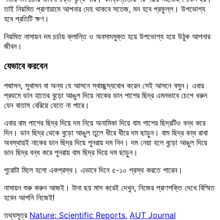
তাই নিয়মিত প্রাণায়ামে আপনার দেহ থাকবে সতেজ, মন হবে প্রফুল্ল। উপভোগ্য
হবে প্রতিটি ক্ষণ।
নিয়মিত নাসায়ন দম চর্চায় ক্লান্তি ও অবসাদমুক্ত হয়ে উপভোগ্য হয়ে উঠুক আপনার
জীবন।
যেভাবে করবেন
পদ্মাসন, সুখাসন বা অন্য যে আসনে স্বাচ্ছন্দ্যবোধ করেন সেই আসনে বসুন। এবার
প্রথমে ডান হাতের বুড়ো আঙুল দিয়ে নাকের ডান পাশের ছিদ্র এমনভাবে চেপে ধরুন
যেন বাতাস বেরিয়ে যেতে না পারে।
এবার বাম পাশের ছিদ্র দিয়ে দম নিয়ে অনামিকা দিয়ে বাম পাশের ছিদ্রটিও বন্ধ করে
দিন। ডান ছিদ্র থেকে বুড়ো আঙুল তুলে ধীরে ধীরে দম ছাড়ুন। বাম ছিদ্র বন্ধ রাখা
অবস্থায়ই নাকের ডান ছিদ্র দিয়ে পুনরায় দম নিন। দম নেয়া হলে বুড়ো আঙুল দিয়ে
ডান ছিদ্র বন্ধ করে পুনরায় বাম ছিদ্র দিয়ে দম ছাড়ুন।
পুরোটা মিলে হলো একপ্রস্থ। এভাবে দিনে ৫-১০ প্রস্থ করতে পারেন।
নাসায়ন শুরু করুন আজই। টানা ছয় মাস করেই দেখুন, নিজের প্রাণশক্তি দেখে বিস্মিত
হবেন আপনি নিজেই!
তথ্যসূত্র
Nature: Scientific Reports
,
AUT Journal