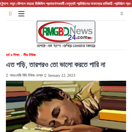
Skip
যাপ: নতুন কৌশলে বাড়ছে ডিজিটাল প্রতারণা
সমমর্মী নেতৃত্বই প্রতিষ্ঠানের সাফল্যের চাবিকাঠি :প্রতিষ্ঠান প্রধান/ ব
to
content
ধর্ম ও শিক্ষা
লীড নিউজ
এত পড়ি, তারপরও তো ভালো করতে পারি না
আরএমজি বিডি নিউজ ডেস্ক
January 22, 2023