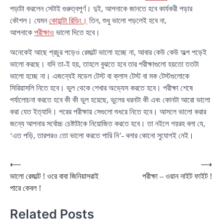
পড়াটা করলেন সেটাই গুরুত্বপূর্ণ। দুই, আপনাকে জানতে হবে কার্যকরী পড়ার
কৌশল। যেমন
কোয়ান্টা রিডিং।
তিন, শুধু ভালো পড়লেই হবে না,
আপনাকে
পরীক্ষাও
ভালো দিতে হবে।
অনেকেই আছে প্রচুর পড়েও রেজাল্ট ভালো হচ্ছে না, আবার কেউ কেউ অল্প পড়েই
ভালো করছে। যদি তা-ই হয়, তাহলে বুঝতে হবে তার পরীক্ষাগুলো হয়তো ততটা
ভালো হচ্ছে না। এজন্যেই মডেল টেস্ট বা ক্লাস টেস্ট বা মক টেস্টগুলোকে
সিরিয়াসলি নিতে হবে। ভুল থেকে শেখার অভ্যেস করতে হবে। পরীক্ষা শেষে
পর্যালোচনা করতে হবে কী কী ভুল হয়েছে, ভুলের ধরনটা কী এবং কোনটা আরো ভালো
করা যেত ইত্যাদি। পরের পরীক্ষায় সেগুলো শুধরে নিতে হবে। আসলে ভালো করার
জন্যে আপনার সর্বোচ্চ চেষ্টাটাকে নিয়োজিত করতে হবে। তা নইলে গয়রহ বলা যে,
‘এত পড়ি, তারপরও তো ভালো করতে পারি নি’- বলার কোনো সুযোগই নেই।
Post
⟵
⟶
ভালো রেজাল্ট ! ওরে বাবা জিনিয়াসরাই
পরীক্ষা – ওয়ান নাইট ফাইট !
navigation
পারে কেবল !
Related Posts