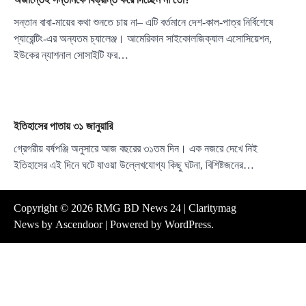
সন্তান বাবা-মায়ের কথা শুনতে চায় না– এটি বর্তমানে দেশ-কাল-পাত্র নির্বিশেষে
প্যারেন্টিং-এর অন্যতম চ্যালেঞ্জ। আমেরিকান সাইকোলজিক্যাল এসোসিয়েশন,
ইউকের ন্যাশনাল সোসাইটি ফর…
ইতিহাসের পাতায় ৩১ জানুয়ারি
গ্রেগরীয় বর্ষপঞ্জি অনুসারে আজ বছরের ৩১তম দিন। এক নজরে দেখে নিই
ইতিহাসের এই দিনে ঘটে যাওয়া উল্লেখযোগ্য কিছু ঘটনা, বিশিষ্টজনের…
Copyright © 2026
RMG BD News 24
| Claritymag
News by
Ascendoor
| Powered by
WordPress
.