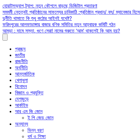
Skip
হোয়াটসঅ্যাপ ট্র্যাপ: নতুন কৌশলে বাড়ছে ডিজিটাল প্রতারণা
to
সমমর্মী নেতৃত্বই প্রতিষ্ঠানের সাফল্যের চাবিকাঠি :প্রতিষ্ঠান প্রধান/ বস/ ম্যানেজার হিসে
content
দুর্নীতি থামাতে কি শুধু কঠোর আইনই যথেষ্ট?
ফরিদপুরের আলফাডাঙ্গায় বাজার বণিক সমিতির নতুন আহ্বায়ক কমিটি গঠন
আমড়া : দামে সস্তা, গুণে সেরা! নামের শুরুতে ‘আম’ থাকলেই কি আম হয়?
প্রচ্ছদ
জাতীয়
রাজনীতি
অর্থনীতি
আন্তর্জাতিক
খেলাধুলা
বিনোদন
বিজ্ঞান ও প্রযুক্তি
দেশজুড়ে
আর্কাইভ
আর এম জি জোন
ই পি জেড জোন
অন্যান্য
ভিন্ন ধরণ
ধর্ম ও শিক্ষা