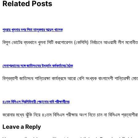
Related Posts
পুনরায় খুলনার নগর পিতা তালুকদার আব্দুল খালেক
বিপুল ভোটের ব্যবধানে খুলনা সিটি করপোরেশন (কেসিসি) নির্বাচনে আওয়ামী লীগ মনোনীত
সেনাপ্রধানের সঙ্গে জাতিসংঘের উধ্বর্তন কর্মকর্তাদের বৈঠক
বিশ্বব্যাপী জাতিসংঘ শান্তিরক্ষা কার্যক্রমে আরো বেশি সংখ্যক বাংলাদেশী শান্তিরক
৪১তম বিসিএস প্রিলিমিনারী পেছানোর দাবি পরীক্ষার্থীদের
করোনার মধ্যে ঝুঁকি নিয়ে ৪১তম বিসিএস পরীক্ষায় অংশ নিতে চান না বিসিএস প্রত্যাশী
Leave a Reply