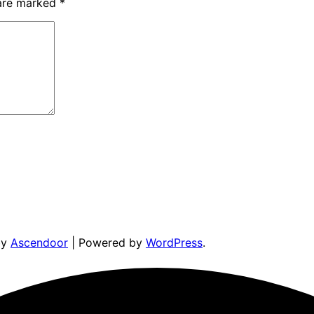
 are marked
*
by
Ascendoor
| Powered by
WordPress
.