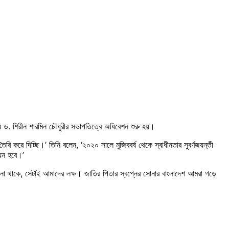
ড. শিরীন শারমিন চৌধুরীর সভাপতিত্বে অধিবেশন শুরু হয়।
ি করে দিচ্ছি।’ তিনি বলেন, ‘২০২০ সালে মুজিববর্ষ থেকে স্বাধীনতার সুবর্ণজয়ন্তী
ায়ন হবে।’
ন না থাকে, সেটাই আমাদের লক্ষ। জাতির পিতার স্বপ্নের সোনার বাংলাদেশ আমরা গড়ে