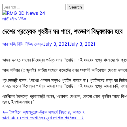
Search
for:
জাতীয়
লীড নিউজ
দেশের প্রত্যেক গৃহহীন ঘর পাবে, শতভাগ বিদ্যুতায়ন হবে
আরএমজি বিডি নিউজ ডেস্ক
July 3, 2021
July 3, 2021
আমরা ২০২১ সালের ডিসেম্বর পর্যন্ত সময় নিয়েছি। এই সময়ের মধ্যে বাংলাদেশের প্রত্য
আজ শনিবার (৩ জুলাই) জাতীয় সংসদে বাজেটের ওপর সমাপনী অধিবেশনে দেওয়া ভাষণে এ
প্রধানমন্ত্রী বলেন, ‘দেশের একজন মানুষও গৃহহীন থাকবে না। গৃহহীনদের জন্য ঘর নির্
২০২১ সালের ডিসেম্বর পর্যন্ত আমরা সময় নিয়েছি। এই সময়ের মধ্যে আমরা চাই, বাংলাদে
এমপিদের উদ্দেশ্যে প্রধানমন্ত্রী বলেন, ‘এলাকায় দেখবেন, কোনো লোক গৃহহীন আছে কি
তুলব, ইনশাআল্লাহ।’
Post
⟵
টাঙ্গাইলে অ্যাম্বুলেন্স-ট্রাক সংঘর্ষে নিহত ৪, আহত ৭
আসা-যাওয়ার পথে ভোগান্তির মুখে পোশাক শ্রমিকরা
⟶
navigation