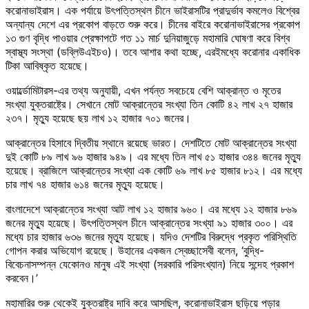
করোনাভাইরাস। এক পর্যায়ে উৎপত্তিস্থল চীনে ভাইরাসটির প্রাদুর্ভাব কমলেও বিশ্বের
অন্যান্য দেশে এর প্রকোপ বাড়তে শুরু করে। চীনের বাইরে করোনাভাইরাসের প্রকোপ
১৩ গুণ বৃদ্ধি পাওয়ার প্রেক্ষাপটে গত ১১ মার্চ দুনিয়াজুড়ে মহামারি ঘোষণা করে বিশ্ব
স্বাস্থ্য সংস্থা (ডব্লিউএইচও)। তবে আশার কথা হচ্ছে, এরইমধ্যে করোনার একাধিক
টিকা আবিষ্কৃত হয়েছে।
ওয়ার্ল্ডোমিটারস-এর তথ্য অনুযায়ী, এখন পর্যন্ত সবচেয়ে বেশি আক্রান্ত ও মৃতের
সংখ্যা যুক্তরাষ্ট্রে। সেখানে মোট আক্রান্তের সংখ্যা তিন কোটি ৪২ লাখ ২৭ হাজার
২৩৭। মৃত্যু হয়েছে ছয় লাখ ১২ হাজার ৭০১ জনের।
আক্রান্তের হিসাবে দ্বিতীয় স্থানে রয়েছে ভারত। দেশটিতে মোট আক্রান্তের সংখ্যা
দুই কোটি ৮৯ লাখ ৯৬ হাজার ৯৪৯। এর মধ্যে তিন লাখ ৫১ হাজার ৩৪৪ জনের মৃত্যু
হয়েছে। ব্রাজিলে আক্রান্তের সংখ্যা এক কোটি ৬৯ লাখ ৮৫ হাজার ৮১২। এর মধ্যে
চার লাখ ৭৪ হাজার ৬১৪ জনের মৃত্যু হয়েছে।
বাংলাদেশে আক্রান্তের সংখ্যা আট লাখ ১২ হাজার ৯৬০। এর মধ্যে ১২ হাজার ৮৬৯
জনের মৃত্যু হয়েছে। উৎপত্তিস্থল চীনে আক্রান্তের সংখ্যা ৯১ হাজার ৩০০। এর
মধ্যে চার হাজার ৬৩৬ জনের মৃত্যু হয়েছে। যদিও দেশটির বিরুদ্ধে প্রকৃত পরিস্থিতি
গোপন করার অভিযোগ রয়েছে। উহানের একজন স্বেচ্ছাসেবী বলেন, ‘বুদ্ধি-
বিবেচনাসম্পন্ন যেকোনও মানুষ এই সংখ্যা (সরকারি পরিসংখ্যান) নিয়ে সন্দেহ প্রকাশ
করবেন।’
মহামারির শুরু থেকেই যুক্তরাষ্ট্র দাবি করে আসছিল, করোনাভাইরাস ছড়িয়ে পড়ার