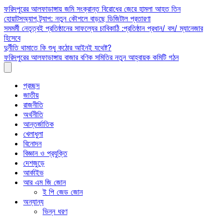
Skip
ফরিদপুরের আলফাডাঙ্গায় জমি সংক্রান্ত বিরোধের জেরে হামলা আহত তিন
to
হোয়াটসঅ্যাপ ট্র্যাপ: নতুন কৌশলে বাড়ছে ডিজিটাল প্রতারণা
content
সমমর্মী নেতৃত্বই প্রতিষ্ঠানের সাফল্যের চাবিকাঠি :প্রতিষ্ঠান প্রধান/ বস/ ম্যানেজার
হিসেবে
দুর্নীতি থামাতে কি শুধু কঠোর আইনই যথেষ্ট?
ফরিদপুরের আলফাডাঙ্গায় বাজার বণিক সমিতির নতুন আহ্বায়ক কমিটি গঠন
প্রচ্ছদ
জাতীয়
রাজনীতি
অর্থনীতি
আন্তর্জাতিক
খেলাধুলা
বিনোদন
বিজ্ঞান ও প্রযুক্তি
দেশজুড়ে
আর্কাইভ
আর এম জি জোন
ই পি জেড জোন
অন্যান্য
ভিন্ন ধরণ