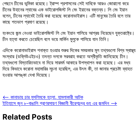
পেছনে চীনের ভূমিকা রয়েছে। ট্রাম্প প্রশাসনের সেই দাবিকে আরও জোরালো করে
চীনের উহানের ল্যাবের এক ভাইরোলজিস্ট লি মেং ইয়ানের বক্তব্য। লি মেং ইয়ান
বলেন, চীনের ল্যাবেই তৈরি করা হয়েছে করোনাভাইরাস। এটি মানুষের তৈরি বলে তার
কাছে শতভাগ প্রমাণ রয়েছে।
হংকংয়ে জন্ম নেওয়া ভাইরোলজিস্ট লি মেং ইয়ান পালিয়ে আশ্রয় নিয়েছেন যুক্তরাষ্ট্রে।
চীন হত্যা করতে চেয়েছিল বলে ভয়ে মার্কিন মুলুকে পালিয়ে যান তিনি।
এদিকে করোনাভাইরাস শনাক্ত হওয়ার শুরুর দিকের সময়কার মূল তথ্যগুলো বিশ্ব স্বাস্থ্য
সংস্থার (ডব্লিউএইচও) তদন্ত দলকে সরবরাহ করতে অস্বীকৃতি জানিয়েছে চীন।
তথ্যগুলো বিস্তারিতভাবে না দিয়ে সারমর্ম আকারে উপস্থাপন করা হয়েছে। এর মধ্য
দিয়ে কিভাবে করোনা মহামারির সূচনা হয়েছিল, এর উৎস কী, তা জানার প্রচেষ্টা ব্যাহত
হওয়ার আশঙ্কা দেখা দিয়েছে।
Post
⟵
কানাডায় চার মুসলিমকে হত্যা, হামলাকারী আটক
ইতিহাসে জুন ৮-বাঙালি প্রাণরসায়ণ বিজ্ঞানী বীরেশচন্দ্র গুহ এর জন্মদিন
⟶
navigation
Related Posts