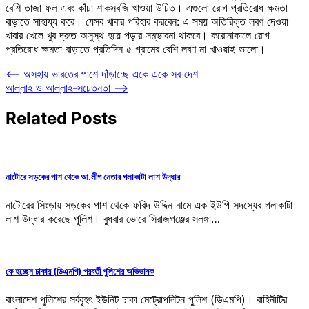
বেশি তাজা ফল এবং কাঁচা শাকসবজি খাওয়া উচিত। এগুলো রোগ প্রতিরোধ ক্ষমতা
বাড়াতে সাহায্য করে। যেসব খাবার পরিহার করবেন: এ সময় অতিরিক্ত লবণ দেওয়া
খাবার খেলে খুব দ্রুত অসুস্থ হয়ে পড়ার সম্ভাবনা থাকবে। করোনাকালে রোগ
প্রতিরোধ ক্ষমতা বাড়াতে প্রতিদিন ৫ গ্রামের বেশি লবণ না খাওয়াই ভালো।
Post
⟵
অসহায় ভারতের পাশে দাঁড়াচ্ছে একে একে সব দেশ
আল্লাহ ও আল্লাহ-সচেতনতা
⟶
navigation
Related Posts
নাটোরে সড়কের পাশ থেকে আ.লীগ নেতার গলাকাটা লাশ উদ্ধার
নাটোরের সিংড়ায় সড়কের পাশ থেকে ফরিদ উদ্দিন নামে এক ইউপি সদস্যের গলাকাটা
লাশ উদ্ধার করেছে পুলিশ। বুধবার ভোরে সিরাজগঞ্জের সলঙ্গা…
কে হচ্ছেন ঢাকার (ডিএমপি) পরবর্তী পুলিশের অভিভাবক
বাংলাদেশ পুলিশের সর্ববৃহৎ ইউনিট ঢাকা মেট্রোপলিটন পুলিশ (ডিএমপি)। বাহিনীটির