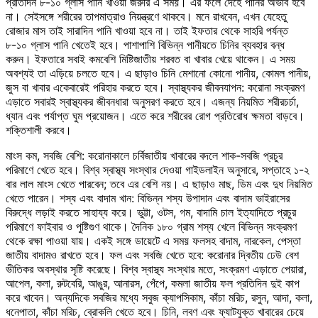
প্রতিদিন ৮-১০ গ্লাস পানি খাওয়া জরুরি এ সময়। এর ফলে দেহে পানির অভাব হবে
না। সেইসঙ্গে শরীরের তাপমাত্রাও নিয়ন্ত্রণে থাকবে। মনে রাখবেন, এখন যেহেতু
রোজার মাস তাই সারাদিন পানি খাওয়া হবে না। তাই ইফতার থেকে সাহরি পর্যন্ত
৮-১০ গ্লাস পানি খেতেই হবে। পাশাপাশি বিভিন্ন পানীয়তে চিনির ব্যবহার বন্ধ
করুন। ইফতারে সবাই কমবেশি মিষ্টিজাতীয় শরবত বা খাবার খেয়ে থাকেন। এ সময়
অবশ্যই তা এড়িয়ে চলতে হবে। এ ছাড়াও চিনি মেশানো কোনো পানীয়, কোমল পানীয়,
জুস বা খাবার একেবারেই পরিহার করতে হবে। স্বাস্থ্যকর জীবনযাপন: করোনা সংক্রমণ
এড়াতে সবারই স্বাস্থ্যকর জীবনধারা অনুসরণ করতে হবে। এজন্য নিয়মিত শরীরচর্চা,
ধ্যান এবং পর্যাপ্ত ঘুম প্রয়োজন। এতে করে শরীরের রোগ প্রতিরোধ ক্ষমতা বাড়বে।
শক্তিশালী করবে।
মাংস কম, সবজি বেশি: করোনাকালে চর্বিজাতীয় খাবারের বদলে শাক-সবজি প্রচুর
পরিমাণে খেতে হবে। বিশ্ব স্বাস্থ্য সংস্থার দেওয়া গাইডলাইন অনুসারে, সপ্তাহে ১-২
বার লাল মাংস খেতে পারবেন; তবে এর বেশি নয়। এ ছাড়াও মাছ, ডিম এবং দুধ নিয়মিত
খেতে পারেন। শস্য এবং বাদাম খান: বিভিন্ন শস্য উপাদান এবং বাদাম ভাইরাসের
বিরুদ্ধে লড়াই করতে সাহায্য করে। ভুট্টা, ওটস, গম, বাদামি চাল ইত্যাদিতে প্রচুর
পরিমাণে ফাইবার ও পুষ্টিগুণ থাকে। দৈনিক ১৮০ গ্রাম শস্য খেলে বিভিন্ন সংক্রমণ
থেকে রক্ষা পাওয়া যায়। একই সঙ্গে ডায়েটে এ সময় ফলসহ বাদাম, নারকেল, পেস্তা
জাতীয় বাদামও রাখতে হবে। ফল এবং সবজি খেতে হবে: করোনার দ্বিতীয় ঢেউ বেশ
ভীতিকর অবস্থার সৃষ্টি করেছে। বিশ্ব স্বাস্থ্য সংস্থার মতে, সংক্রমণ এড়াতে পেয়ারা,
আপেল, কলা, রুটবেরি, আঙুর, আনারস, পেঁপে, কমলা জাতীয় ফল প্রতিদিন দুই কাপ
করে খাবেন। অন্যদিকে সবজির মধ্যে সবুজ ক্যাপসিকাম, কাঁচা মরিচ, রসুন, আদা, কলা,
ধনেপাতা, কাঁচা মরিচ, ব্রোকলি খেতে হবে। চিনি, লবণ এবং ফ্যাটযুক্ত খাবারের চেয়ে