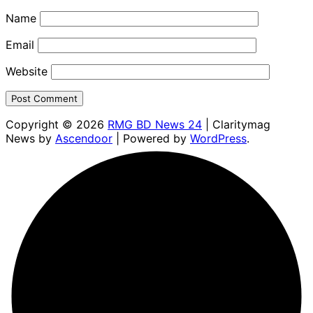
Name
Email
Website
Copyright © 2026
RMG BD News 24
| Claritymag
News by
Ascendoor
| Powered by
WordPress
.