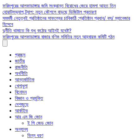
Skip
ফরিদপুরের আলফাডাঙ্গায় জমি সংক্রান্ত বিরোধের জেরে হামলা আহত তিন
to
হোয়াটসঅ্যাপ ট্র্যাপ: নতুন কৌশলে বাড়ছে ডিজিটাল প্রতারণা
content
সমমর্মী নেতৃত্বই প্রতিষ্ঠানের সাফল্যের চাবিকাঠি :প্রতিষ্ঠান প্রধান/ বস/ ম্যানেজার
হিসেবে
দুর্নীতি থামাতে কি শুধু কঠোর আইনই যথেষ্ট?
ফরিদপুরের আলফাডাঙ্গায় বাজার বণিক সমিতির নতুন আহ্বায়ক কমিটি গঠন
প্রচ্ছদ
জাতীয়
রাজনীতি
অর্থনীতি
আন্তর্জাতিক
খেলাধুলা
বিনোদন
বিজ্ঞান ও প্রযুক্তি
দেশজুড়ে
আর্কাইভ
আর এম জি জোন
ই পি জেড জোন
অন্যান্য
ভিন্ন ধরণ