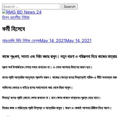
Search
for:
ভিন্ন ধরণ
লীড নিউজ
কর্মী হিসেবে
আরএমজি বিডি নিউজ ডেস্ক
May 14, 2021
May 14, 2021
কাজে শৃঙ্খলা, সততা এবং নিষ্ঠা বজায় রাখুন। নতুন ধারণা ও পরিকল্পনা দিয়ে কাজের মাত
দ্রুত অর্থ উপার্জনকে পেশার লক্ষ্য বানাবেন না। এ লোভ আপনার বিনাশের কারণ হবে।
বসের প্রতি আন্তরিক আনুগত্য প্রদর্শন করুন। কাজের ক্ষেত্রে বসের সিদ্ধান্তই সঠিক–এ নীতি অবলম্বন ক
অফিসের ভেতরে ও বাইরে বসের সমালোচনা করা থেকে বিরত থাকুন।
লিডার/ বসের প্রতি কোনো ক্ষোভ রাখবেন না। মনে ক্ষোভ থাকলে বাস্তবেও দূরত্ব বেড়ে যাবে।
নিজের কাজ ও দায়িত্বের প্রতি বিশ্বস্ত ও আন্তরিক থাকুন। কারণ এ-কাজই আপনার রিজিক নিয়ে আসে।