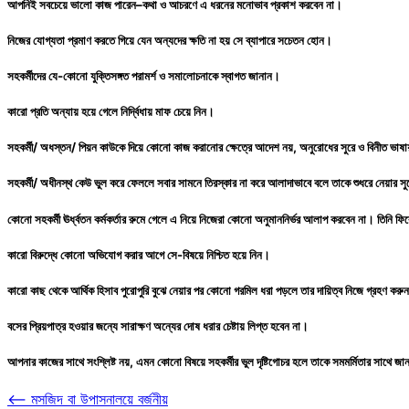
আপনিই সবচেয়ে ভালো কাজ পারেন–কথা ও আচরণে এ ধরনের মনোভাব প্রকাশ করবেন না।
নিজের যোগ্যতা প্রমাণ করতে গিয়ে যেন অন্যদের ক্ষতি না হয় সে ব্যাপারে সচেতন হোন।
সহকর্মীদের যে-কোনো যুক্তিসঙ্গত পরামর্শ ও সমালোচনাকে স্বাগত জানান।
কারো প্রতি অন্যায় হয়ে গেলে নির্দ্বিধায় মাফ চেয়ে নিন।
সহকর্মী/ অধস্তন/ পিয়ন কাউকে দিয়ে কোনো কাজ করানোর ক্ষেত্রে আদেশ নয়, অনুরোধের সুরে ও বিনীত ভাষ
সহকর্মী/ অধীনস্থ কেউ ভুল করে ফেললে সবার সামনে তিরস্কার না করে আলাদাভাবে বলে তাকে শুধরে নেয়ার স
কোনো সহকর্মী ঊর্ধ্বতন কর্মকর্তার রুমে গেলে এ নিয়ে নিজেরা কোনো অনুমাননির্ভর আলাপ করবেন না। তিনি
কারো বিরুদ্ধে কোনো অভিযোগ করার আগে সে-বিষয়ে নিশ্চিত হয়ে নিন।
কারো কাছ থেকে আর্থিক হিসাব পুরোপুরি বুঝে নেয়ার পর কোনো গরমিল ধরা পড়লে তার দায়িত্ব নিজে গ্রহণ করু
বসের প্রিয়পাত্র হওয়ার জন্যে সারাক্ষণ অন্যের দোষ ধরার চেষ্টায় লিপ্ত হবেন না।
আপনার কাজের সাথে সংশ্লিষ্ট নয়, এমন কোনো বিষয়ে সহকর্মীর ভুল দৃষ্টিগোচর হলে তাকে সমমর্মিতার সাথে জ
Post
⟵
মসজিদ বা উপাসনালয়ে বর্জনীয়