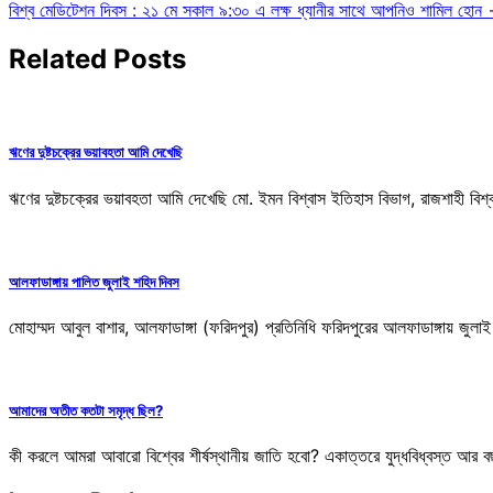
বিশ্ব মেডিটেশন দিবস : ২১ মে সকাল ৯:৩০ এ লক্ষ ধ্যানীর সাথে আপনিও শামিল হোন
navigation
Related Posts
ঋণের দুষ্টচক্রের ভয়াবহতা আমি দেখেছি
ঋণের দুষ্টচক্রের ভয়াবহতা আমি দেখেছি মো. ইমন বিশ্বাস ইতিহাস বিভাগ, রাজশাহী বিশ
আলফাডাঙ্গায় পালিত জুলাই শহিদ দিবস
মোহাম্মদ আবুল বাশার, আলফাডাঙ্গা (ফরিদপুর) প্রতিনিধি ফরিদপুরের আলফাডাঙ্গায় 
আমাদের অতীত কতটা সমৃদ্ধ ছিল?
কী করলে আমরা আবারো বিশ্বের শীর্ষস্থানীয় জাতি হবো? একাত্তরে যুদ্ধবিধ্বস্ত আর বছ