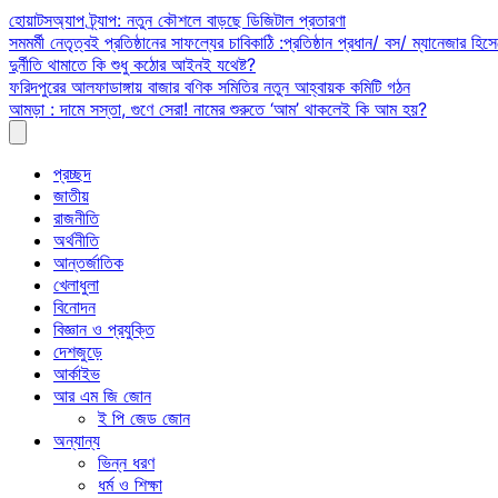
Skip
হোয়াটসঅ্যাপ ট্র্যাপ: নতুন কৌশলে বাড়ছে ডিজিটাল প্রতারণা
to
সমমর্মী নেতৃত্বই প্রতিষ্ঠানের সাফল্যের চাবিকাঠি :প্রতিষ্ঠান প্রধান/ বস/ ম্যানেজার হিসে
content
দুর্নীতি থামাতে কি শুধু কঠোর আইনই যথেষ্ট?
ফরিদপুরের আলফাডাঙ্গায় বাজার বণিক সমিতির নতুন আহ্বায়ক কমিটি গঠন
আমড়া : দামে সস্তা, গুণে সেরা! নামের শুরুতে ‘আম’ থাকলেই কি আম হয়?
প্রচ্ছদ
জাতীয়
রাজনীতি
অর্থনীতি
আন্তর্জাতিক
খেলাধুলা
বিনোদন
বিজ্ঞান ও প্রযুক্তি
দেশজুড়ে
আর্কাইভ
আর এম জি জোন
ই পি জেড জোন
অন্যান্য
ভিন্ন ধরণ
ধর্ম ও শিক্ষা