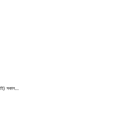
ুলাই) সকাল…