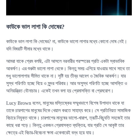
কাউকে ভাল লাগা কি দোষের?
কাউকে ভাল লাগা কি দোষের? না, কাউকে ভালো লাগার মধ্যে কোনো দোষ নেই।
যদি বিষয়টি সীমার মধ্যে থাকে।
আমরা যাকে প্রেম বলছি, এটা আসলে নরনারীর পরস্পরের প্রতি একটা স্বাভাবিক
আকর্ষণ। এর শুরুটা ভালো লাগা থেকে। কিন্তু সময় এগিয়ে যাওয়ার সাথে সাথে তা
শুধু ভালোলাগায় সীমিত থাকে না। সৃষ্টি হয় তীব্র আবেগ ও জৈবিক আকর্ষণ। যার
সুস্থ পরিণতি হচ্ছে বিয়ে ও সুন্দর পরিবার। আর অসুস্থ পরিণতি হচ্ছে আসক্তি ও
অনিয়ন্ত্রিত যৌনাচার। একেই তখন বলা হয় প্রেমাসক্তি বা প্রেমরোগ।
Lucy Brown বলেন, মানুষের মস্তিষ্কের সম্মুখভাগে বিশেষ উপাদান থাকে যা
তাকে চারপাশের মানুষের দিকে খেয়াল করতে সাহায্য করে। সে প্রতিনিয়ত সামাজিক
বিচারে নিযুক্ত থাকে। চারপাশের মানুষের ভালো-খারাপ, ত্রূটি-বিচ্যুতি সহজেই তার
কাছে ধরা পড়ে। কিন্তু একজন প্রেমাসক্ত ব্যক্তির, যার প্রতি সে আকৃষ্ট তার
ক্ষেত্রে এই বিচার-বিবেচনা ক্ষমা একেবারেই বন্ধ হয়ে যায়।