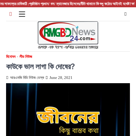
Skip
াফল্যের চাবিকাঠি :প্রতিষ্ঠান প্রধান/ বস/ ম্যানেজার হিসেবে
দুর্নীতি থামাতে কি শুধু কঠোর আইনই যথেষ্ট?
ফরিদপুরের
to
content
বিনোদন
লীড নিউজ
কাউকে ভাল লাগা কি দোষের?
আরএমজি বিডি নিউজ ডেস্ক
June 28, 2021