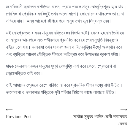
মনোবিজ্ঞানী অ্যালেন বার্শাইডও বলেন, প্রেমে পড়লে মানুষ বোধবুদ্ধিশূন্য হয়ে যায়।
প্রেমিক বা প্রেমিকার সবকিছুই তখন ভালো লাগে। কোনো দোষ থাকলেও তা চোখ
এড়িয়ে যায়। অন্ধ আবেগে ঝাঁপিয়ে পড়ে মানুষ তখন ভুল সিদ্ধান্ত নেয়।
এই মোহগ্রস্ততার সময় মানুষের মস্তিষ্কের বিবর্তন ঘটে। সেসব হরমোন তৈরি হয়
তা মানুষের আচরণকে এত গভীরভাবে প্রভাবিত করে যে প্রেমানুভূতি নিয়ন্ত্রণের
বাইরে চলে যায়। ভালবাসা তখন সাধারণ জ্ঞান ও বিচারবুদ্ধির ঊর্ধ্বে অবস্থান করে
এবং ব্যক্তির আচরণ যৌক্তিক সীমাকে অতিক্রম করে উম্মাদনার প্রকাশ ঘটায়।
মাদক যে-রকম একজন মানুষের সুস্থ বোধবুদ্ধি নাশ করে ফেলে, প্রেমরোগ বা
প্রেমাসক্তিও তাই করে।
তাই আমাদের প্রেমকে রোগে পরিণত না করে স্বাভাবিক সীমার মধ্যে রাখা উচিত।
ভালোলাগা ও ভালবাসার শক্তিকে সুখী পরিবার নির্মাণের কাজে লাগানো উচিত।
Post
⟵
⟶
Previous Post
সর্বোচ্চ মৃত্যুর পরদিন রোগী শনাক্তের
navigation
রেকর্ড