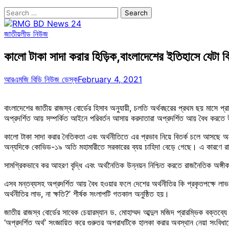
Search
for:
জাতীয়
লীড নিউজ
কালো টাকা সাদা করার হিড়িক,বাংলাদেশের ইতিহাসে যেটা ব
আরএমজি বিডি নিউজ ডেস্ক
February 4, 2021
বাংলাদেশের জাতীয় রাজস্ব বোর্ডের হিসাব অনুযায়ী, চলতি অর্থবছরের প্রথম ছয় মাস
অপ্রদর্শিত আয় সম্পর্কিত আইনে পরিবর্তন আসায় করদাতারা অপ্রদর্শিত আয় বৈধ কর
কালো টাকা সাদা করার নৈতিকতা এবং অর্থনীতিতে এর প্রভাব নিয়ে বিতর্ক চলে আসছে 
অন্যদিকে কোভিড-১৯ অতি মহামারীতে সরকারের ব্যয় চাহিদা বেড়ে গেছে। এ কারণে র
সামগ্রিকভাবে কর আহরণ বৃদ্ধি এবং অর্থনৈতিক উন্নয়ন নিশ্চিত করতে রাজনৈতিক অঙ্গ
এসব মন্তব্যসহ অপ্রদর্শিত আয় বৈধ হওয়ার ফলে দেশের অর্থনীতির কি প্রকৃতপক্ষে লাভ হচ্
অর্থনীতির লাভ, না ক্ষতি?’ শীর্ষক সংলাপটি গতকাল অনুষ্ঠিত হয়।
জাতীয় রাজস্ব বোর্ডের সাবেক চেয়ারম্যান ড. মোহাম্মদ আব্দুল মজিদ প্রারম্ভিক বক্তব্য
‘অপ্রদর্শিত অর্থ’ সংজ্ঞায়িত করে গুরুতর অপরাধটিকে হালকা করার অবস্থান নেয়া সংবিধানে