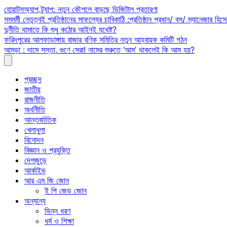
Skip
হোয়াটসঅ্যাপ ট্র্যাপ: নতুন কৌশলে বাড়ছে ডিজিটাল প্রতারণা
to
সমমর্মী নেতৃত্বই প্রতিষ্ঠানের সাফল্যের চাবিকাঠি :প্রতিষ্ঠান প্রধান/ বস/ ম্যানেজার হিসে
content
দুর্নীতি থামাতে কি শুধু কঠোর আইনই যথেষ্ট?
ফরিদপুরের আলফাডাঙ্গায় বাজার বণিক সমিতির নতুন আহ্বায়ক কমিটি গঠন
আমড়া : দামে সস্তা, গুণে সেরা! নামের শুরুতে ‘আম’ থাকলেই কি আম হয়?
প্রচ্ছদ
জাতীয়
রাজনীতি
অর্থনীতি
আন্তর্জাতিক
খেলাধুলা
বিনোদন
বিজ্ঞান ও প্রযুক্তি
দেশজুড়ে
আর্কাইভ
আর এম জি জোন
ই পি জেড জোন
অন্যান্য
ভিন্ন ধরণ
ধর্ম ও শিক্ষা