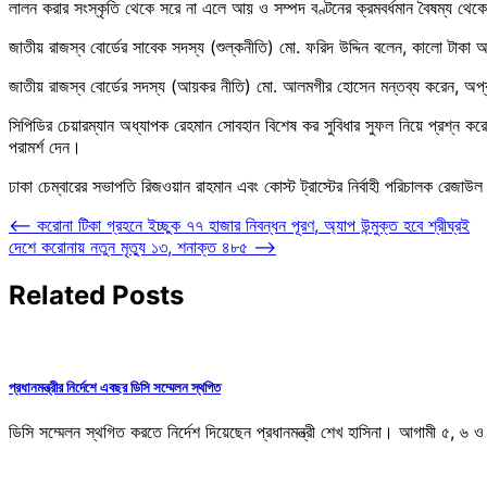
লালন করার সংস্কৃতি থেকে সরে না এলে আয় ও সম্পদ বণ্টনের ক্রমবর্ধমান বৈষম্য থেকে
জাতীয় রাজস্ব বোর্ডের সাবেক সদস্য (শুল্কনীতি) মো. ফরিদ উদ্দিন বলেন, কালো টাক
জাতীয় রাজস্ব বোর্ডের সদস্য (আয়কর নীতি) মো. আলমগীর হোসেন মন্তব্য করেন, অপ্রদর
সিপিডির চেয়ারম্যান অধ্যাপক রেহমান সোবহান বিশেষ কর সুবিধার সুফল নিয়ে প্রশ্ন কর
পরামর্শ দেন।
ঢাকা চেম্বারের সভাপতি রিজওয়ান রাহমান এবং কোস্ট ট্রাস্টের নির্বাহী পরিচালক রেজ
Post
⟵
করোনা টিকা গ্রহনে ইচ্ছুক ৭৭ হাজার নিবন্ধন পূরণ, অ্যাপ উন্মুক্ত হবে শ্রীঘ্রই
দেশে করোনায় নতুন মৃত্যু ১৩, শনাক্ত ৪৮৫
⟶
navigation
Related Posts
প্রধানমন্ত্রীর নির্দেশে এবছর ডিসি সম্মেলন স্থগিত
ডিসি সম্মেলন স্থগিত করতে নির্দেশ দিয়েছেন প্রধানমন্ত্রী শেখ হাসিনা। আগামী ৫, ৬ 