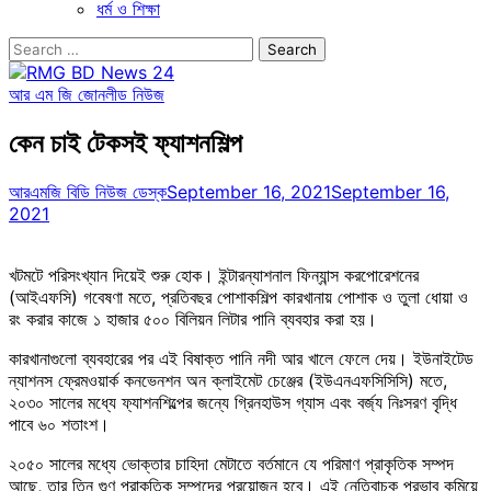
ধর্ম ও শিক্ষা
Search
for:
আর এম জি জোন
লীড নিউজ
কেন চাই টেকসই ফ্যাশনশিল্প
আরএমজি বিডি নিউজ ডেস্ক
September 16, 2021
September 16,
2021
খটমটে পরিসংখ্যান দিয়েই শুরু হোক। ইন্টারন্যাশনাল ফিন্যান্স করপোরেশনের
(আইএফসি) গবেষণা মতে, প্রতিবছর পোশাকশিল্প কারখানায় পোশাক ও তুলা ধোয়া ও
রং করার কাজে ১ হাজার ৫০০ বিলিয়ন লিটার পানি ব্যবহার করা হয়।
কারখানাগুলো ব্যবহারের পর এই বিষাক্ত পানি নদী আর খালে ফেলে দেয়। ইউনাইটেড
ন্যাশনস ফ্রেমওয়ার্ক কনভেনশন অন ক্লাইমেট চেঞ্জের (ইউএনএফসিসিসি) মতে,
২০৩০ সালের মধ্যে ফ্যাশনশিল্পের জন্যে গ্রিনহাউস গ্যাস এবং বর্জ্য নিঃসরণ বৃদ্ধি
পাবে ৬০ শতাংশ।
২০৫০ সালের মধ্যে ভোক্তার চাহিদা মেটাতে বর্তমানে যে পরিমাণ প্রাকৃতিক সম্পদ
আছে, তার তিন গুণ প্রাকৃতিক সম্পদের প্রয়োজন হবে। এই নেতিবাচক প্রভাব কমিয়ে