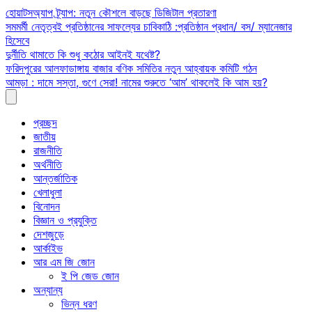
Skip
হোয়াটসঅ্যাপ ট্র্যাপ: নতুন কৌশলে বাড়ছে ডিজিটাল প্রতারণা
to
সমমর্মী নেতৃত্বই প্রতিষ্ঠানের সাফল্যের চাবিকাঠি :প্রতিষ্ঠান প্রধান/ বস/ ম্যানেজার
content
হিসেবে
দুর্নীতি থামাতে কি শুধু কঠোর আইনই যথেষ্ট?
ফরিদপুরের আলফাডাঙ্গায় বাজার বণিক সমিতির নতুন আহ্বায়ক কমিটি গঠন
আমড়া : দামে সস্তা, গুণে সেরা! নামের শুরুতে ‘আম’ থাকলেই কি আম হয়?
প্রচ্ছদ
জাতীয়
রাজনীতি
অর্থনীতি
আন্তর্জাতিক
খেলাধুলা
বিনোদন
বিজ্ঞান ও প্রযুক্তি
দেশজুড়ে
আর্কাইভ
আর এম জি জোন
ই পি জেড জোন
অন্যান্য
ভিন্ন ধরণ