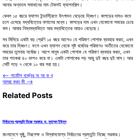
আনার অন্যতম সমাধানের নাম টেকসই ফ্যাশনশিল্প।
কেবল ১৫ বছরে ফ্যাশন ইন্ডাস্ট্রিতে উৎপাদন বেড়েছে দ্বিগুণ। কাপড়ের দামও কমে
চলে এসেছে মধ্যবিত্তের নাগালের মধ্যে। কাপড়ের দাম এখন যেকোনো সময়ের চেয়ে
কম। আবার নিম্নমধ্যবিত্ত আর মধ্যবিত্তের আয়ও বেড়েছে।
সব মিলিয়ে একটা বড় শ্রেণি ১৫ বছর আগেও যে পরিমাণ পোশাক ব্যবহার করত, এখন
করে তার দ্বিগুণ। ফলে এখন ফ্যাশন থেকে সৃষ্ট বর্জ্যের পরিমাণও অতীতের যেকোনো
সময়ের তুলনায় সর্বোচ্চ। আগে মানুষ একটা পোশাক যে পরিমাণ ব্যবহার করত, এখন
তার শতকরা ৪০ ভাগও করে না। একটা পোশাকের গড় আয়ু দুই বছর দুই মাস। আর
সেটি গড়ে ৭ থেকে ১০ বার পরা হয়।
Post
⟵
গার্মেন্টস বর্জ্যের অ আ ক খ
আমরা করব কী
⟶
navigation
Related Posts
নির্বাচনের প্রস্তুতি নিচ্ছে সরকার: ড. মুহাম্মদ ইউনূস
বাংলাদেশে সুষ্ঠু, নিরপেক্ষ ও বিশ্বাসযোগ্য নির্বাচনের প্রস্তুতি নিচ্ছে সরকার।