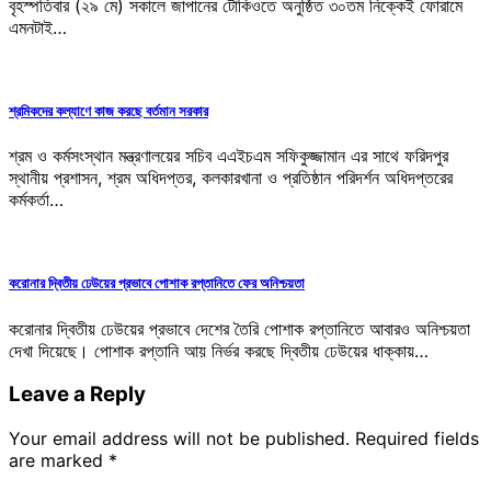
বৃহস্পতিবার (২৯ মে) সকালে জাপানের টোকিওতে অনুষ্ঠিত ৩০তম নিক্কেই ফোরামে
এমনটাই…
শ্রমিকদের কল্যাণে কাজ করছে বর্তমান সরকার
শ্রম ও কর্মসংস্থান মন্ত্রণালয়ের সচিব এএইচএম সফিকুজ্জামান এর সাথে ফরিদপুর
স্থানীয় প্রশাসন, শ্রম অধিদপ্তর, কলকারখানা ও প্রতিষ্ঠান পরিদর্শন অধিদপ্তরের
কর্মকর্তা…
করোনার দ্বিতীয় ঢেউয়ের প্রভাবে পোশাক রপ্তানিতে ফের অনিশ্চয়তা
করোনার দ্বিতীয় ঢেউয়ের প্রভাবে দেশের তৈরি পোশাক রপ্তানিতে আবারও অনিশ্চয়তা
দেখা দিয়েছে। পোশাক রপ্তানি আয় নির্ভর করছে দ্বিতীয় ঢেউয়ের ধাক্কায়…
Leave a Reply
Your email address will not be published.
Required fields
are marked
*