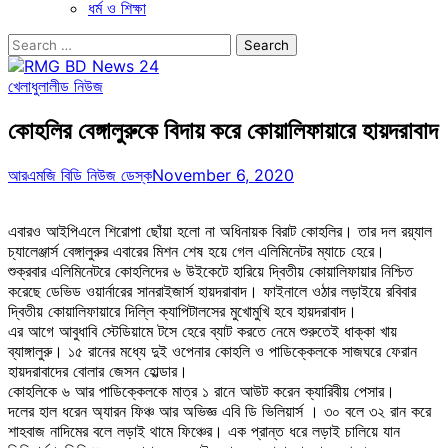
ধর্ম ও শিক্ষা
Search
for:
খেলাধুলা
লীড নিউজ
কোহলির বেঙ্গালুরুকে বিদায় করে কোয়ালিফায়ারে হায়দরাবাদ
আরএমজি বিডি নিউজ ডেস্ক
November 6, 2020
এবারও আইপিএলে শিরোপা ছোঁয়া হলো না অধিনায়ক বিরাট কোহলির। তার দল রয়্যাল
চ্যালেঞ্জার্স বেঙ্গালুরুর এবারের মিশন শেষ হয়ে গেল এলিমিনেটর ম্যাচে হেরে।
শুক্রবার এলিমিনেটরে কোহলিদের ৬ উইকেটে হারিয়ে দ্বিতীয় কোয়ালিফায়ার নিশ্চিত
করেছে ডেভিড ওয়ার্নারের সানরাইজার্স হায়দরাবাদ। ফাইনালে ওঠার লড়াইয়ে রবিবার
দ্বিতীয় কোয়ালিফায়ারে দিল্লি ক্যাপিটালসের মুখোমুখি হবে হায়দরাবাদ।
এর আগে আবুধাবি স্টেডিয়ামে টসে হেরে ব্যাট করতে নেমে শুরুতেই ধাক্কা খায়
ব্যাঙ্গালুরু। ১৫ রানের মধ্যে দুই ওপেনার কোহলি ও পাডিক্কেলকে সাজঘরে ফেরান
হায়দরাবাদের বোলার জেসন হোল্ডার।
কোহলিকে ৬ আর পাডিক্কেলকে মাত্র ১ রানে আউট করেন ক্যারিবীয় পেসার।
দলের হাল ধরেন অ্যারন ফিঞ্চ আর অভিজ্ঞ এবি ডি ভিলিয়ার্স । ৩০ বলে ৩২ রান করে
শাহবাজ নাদিমের বলে লড়াই থামে ফিঞ্চের। এক প্রান্ত ধরে লড়াই চালিয়ে যান