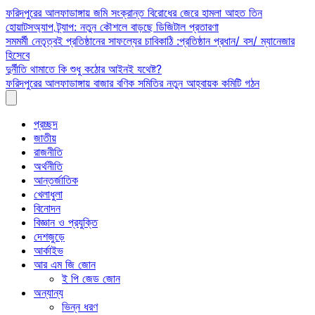
Skip
ফরিদপুরের আলফাডাঙ্গায় জমি সংক্রান্ত বিরোধের জেরে হামলা আহত তিন
to
হোয়াটসঅ্যাপ ট্র্যাপ: নতুন কৌশলে বাড়ছে ডিজিটাল প্রতারণা
content
সমমর্মী নেতৃত্বই প্রতিষ্ঠানের সাফল্যের চাবিকাঠি :প্রতিষ্ঠান প্রধান/ বস/ ম্যানেজার
হিসেবে
দুর্নীতি থামাতে কি শুধু কঠোর আইনই যথেষ্ট?
ফরিদপুরের আলফাডাঙ্গায় বাজার বণিক সমিতির নতুন আহ্বায়ক কমিটি গঠন
প্রচ্ছদ
জাতীয়
রাজনীতি
অর্থনীতি
আন্তর্জাতিক
খেলাধুলা
বিনোদন
বিজ্ঞান ও প্রযুক্তি
দেশজুড়ে
আর্কাইভ
আর এম জি জোন
ই পি জেড জোন
অন্যান্য
ভিন্ন ধরণ