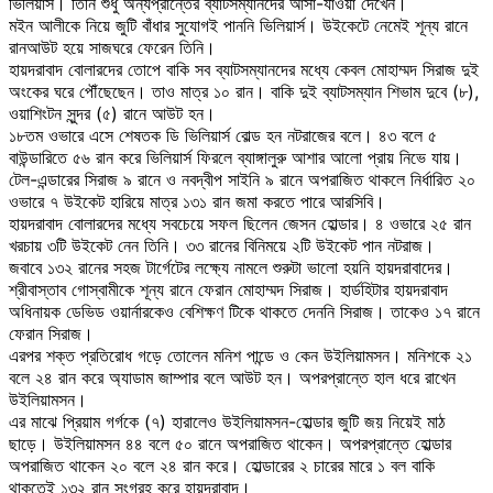
ভিলিয়ার্স। তিনি শুধু অন্যপ্রান্তের ব্যাটসম্যানদের আসা-যাওয়া দেখেন।
মইন আলীকে নিয়ে জুটি বাঁধার সুযোগই পাননি ভিলিয়ার্স। উইকেটে নেমেই শূন্য রানে
রানআউট হয়ে সাজঘরে ফেরেন তিনি।
হায়দরাবাদ বোলারদের তোপে বাকি সব ব্যাটসম্যানদের মধ্যে কেবল মোহাম্মদ সিরাজ দুই
অংকের ঘরে পৌঁছেছেন। তাও মাত্র ১০ রান। বাকি দুই ব্যাটসম্যান শিভাম দুবে (৮),
ওয়াশিংটন সুন্দর (৫) রানে আউট হন।
১৮তম ওভারে এসে শেষতক ডি ভিলিয়ার্স বোল্ড হন নটরাজের বলে। ৪৩ বলে ৫
বাউন্ডারিতে ৫৬ রান করে ভিলিয়ার্স ফিরলে ব্যাঙ্গালুরু আশার আলো প্রায় নিভে যায়।
টেল-এন্ডারের সিরাজ ৯ রানে ও নবদ্বীপ সাইনি ৯ রানে অপরাজিত থাকলে নির্ধারিত ২০
ওভারে ৭ উইকেট হারিয়ে মাত্র ১৩১ রান জমা করতে পারে আরসিবি।
হায়দরাবাদ বোলারদের মধ্যে সবচেয়ে সফল ছিলেন জেসন হোল্ডার। ৪ ওভারে ২৫ রান
খরচায় ৩টি উইকেট নেন তিনি। ৩৩ রানের বিনিময়ে ২টি উইকেট পান নটরাজ।
জবাবে ১৩২ রানের সহজ টার্গেটের লক্ষ্যে নামলে শুরুটা ভালো হয়নি হায়দরাবাদের।
শ্রীবাস্তাব গোস্বামীকে শূন্য রানে ফেরান মোহাম্মদ সিরাজ। হার্ডহিটার হায়দরাবাদ
অধিনায়ক ডেভিড ওয়ার্নারকেও বেশিক্ষণ টিকে থাকতে দেননি সিরাজ। তাকেও ১৭ রানে
ফেরান সিরাজ।
এরপর শক্ত প্রতিরোধ গড়ে তোলেন মনিশ পান্ডে ও কেন উইলিয়ামসন। মনিশকে ২১
বলে ২৪ রান করে অ্যাডাম জাম্পার বলে আউট হন। অপরপ্রান্তে হাল ধরে রাখেন
উইলিয়ামসন।
এর মাঝে প্রিয়াম গর্গকে (৭) হারালেও উইলিয়ামসন-হোল্ডার জুটি জয় নিয়েই মাঠ
ছাড়ে। উইলিয়ামসন ৪৪ বলে ৫০ রানে অপরাজিত থাকেন। অপরপ্রান্তে হোল্ডার
অপরাজিত থাকেন ২০ বলে ২৪ রান করে। হোল্ডারের ২ চারের মারে ১ বল বাকি
থাকতেই ১৩২ রান সংগ্রহ করে হায়দরাবাদ।