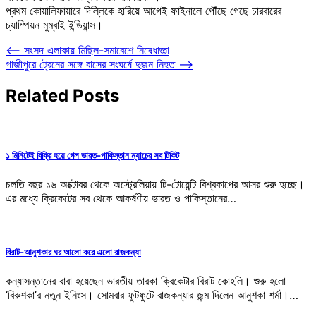
প্রথম কোয়ালিফায়ারে দিল্লিকে হারিয়ে আগেই ফাইনালে পৌঁছে গেছে চারবারের
চ্যাম্পিয়ন মুম্বাই ইন্ডিয়ান্স।
Post
⟵
সংসদ এলাকায় মিছিল-সমাবেশে নিষেধাজ্ঞা
গাজীপুরে ট্রেনের সঙ্গে বাসের সংঘর্ষে দুজন নিহত
⟶
navigation
Related Posts
১ মিনিটেই বিক্রি হয়ে গেল ভারত-পাকিস্তান ম্যাচের সব টিকিট
চলতি বছর ১৬ অক্টোবর থেকে অস্ট্রেলিয়ায় টি-টোয়েন্টি বিশ্বকাপের আসর শুরু হচ্ছে।
এর মধ্যে ক্রিকেটের সব থেকে আকর্ষণীয় ভারত ও পাকিস্তানের…
বিরাট-আনুশকার ঘর আলো করে এলো রাজকন্যা
কন্যাসন্তানের বাবা হয়েছেন ভারতীয় তারকা ক্রিকেটার বিরাট কোহলি। শুরু হলো
‘বিরুশকা’র নতুন ইনিংস। সোমবার ফুটফুটে রাজকন্যার জন্ম দিলেন আনুশকা শর্মা।…