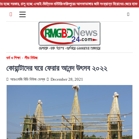
Skip
রকার, চালু হচ্ছে এআই-ভিত্তিক মনিটরিং
ফরিদপুরের আলফাডাঙ্গায় জমি সংক্রান্ত বিরোধের জেরে হামলা আহত ত
to
content
ধর্ম ও শিক্ষা
লীড নিউজ
কোয়ান্টাদের ঘরে ফেরার আনন্দ উৎসব ২০২২
আরএমজি বিডি নিউজ ডেস্ক
December 28, 2021