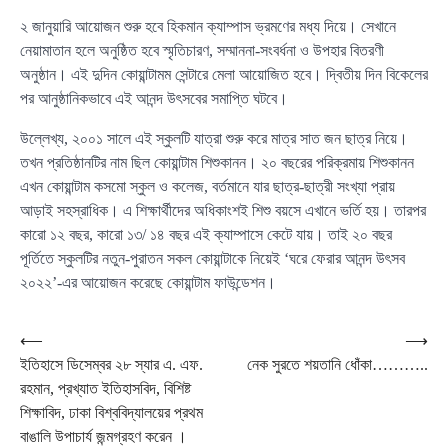
২ জানুয়ারি আয়োজন শুরু হবে হিকমান ক্যাম্পাস ভ্রমণের মধ্য দিয়ে। সেখানে
নেয়ামাতান হলে অনুষ্ঠিত হবে স্মৃতিচারণ, সম্মাননা-সংবর্ধনা ও উপহার বিতরণী
অনুষ্ঠান। এই দুদিন কোয়ান্টামম সেন্টারে মেলা আয়োজিত হবে। দ্বিতীয় দিন বিকেলের
পর আনুষ্ঠানিকভাবে এই আনন্দ উৎসবের সমাপ্তি ঘটবে।
উল্লেখ্য, ২০০১ সালে এই স্কুলটি যাত্রা শুরু করে মাত্র সাত জন ছাত্র নিয়ে।
তখন প্রতিষ্ঠানটির নাম ছিল কোয়ান্টাম শিশুকানন। ২০ বছরের পরিক্রমায় শিশুকানন
এখন কোয়ান্টাম কসমো স্কুল ও কলেজ, বর্তমানে যার ছাত্র-ছাত্রী সংখ্যা প্রায়
আড়াই সহস্রাধিক। এ শিক্ষার্থীদের অধিকাংশই শিশু বয়সে এখানে ভর্তি হয়। তারপর
কারো ১২ বছর, কারো ১৩/ ১৪ বছর এই ক্যাম্পাসে কেটে যায়। তাই ২০ বছর
পূর্তিতে স্কুলটির নতুন-পুরাতন সকল কোয়ান্টাকে নিয়েই ‘ঘরে ফেরার আনন্দ উৎসব
২০২২’-এর আয়োজন করেছে কোয়ান্টাম ফাউন্ডেশন।
Post
⟵
⟶
ইতিহাসে ডিসেম্বর ২৮ স্যার এ. এফ.
নেক সুরতে শয়তানি ধোঁকা………..
navigation
রহমান, প্রখ্যাত ইতিহাসবিদ, বিশিষ্ট
শিক্ষাবিদ, ঢাকা বিশ্ববিদ্যালয়ের প্রথম
বাঙালি উপাচার্য জন্মগ্রহণ করেন ।