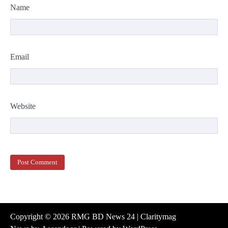
Name
Email
Website
Copyright © 2026
RMG BD News 24
| Claritymag