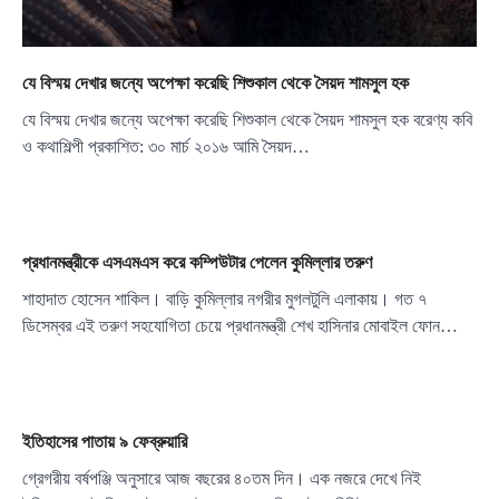
যে বিস্ময় দেখার জন্যে অপেক্ষা করেছি শিশুকাল থেকে সৈয়দ শামসুল হক
যে বিস্ময় দেখার জন্যে অপেক্ষা করেছি শিশুকাল থেকে সৈয়দ শামসুল হক বরেণ্য কবি
ও কথাশিল্পী প্রকাশিত: ৩০ মার্চ ২০১৬ আমি সৈয়দ…
প্রধানমন্ত্রীকে এসএমএস করে কম্পিউটার পেলেন কুমিল্লার তরুণ
শাহাদাত হোসেন শাকিল। বাড়ি কুমিল্লার নগরীর মুগলটুলি এলাকায়। গত ৭
ডিসেম্বর এই তরুণ সহযোগিতা চেয়ে প্রধানমন্ত্রী শেখ হাসিনার মোবাইল ফোন…
ইতিহাসের পাতায় ৯ ফেব্রুয়ারি
গ্রেগরীয় বর্ষপঞ্জি অনুসারে আজ বছরের ৪০তম দিন। এক নজরে দেখে নিই