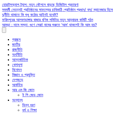
Skip
হোয়াটসঅ্যাপ ট্র্যাপ: নতুন কৌশলে বাড়ছে ডিজিটাল প্রতারণা
to
সমমর্মী নেতৃত্বই প্রতিষ্ঠানের সাফল্যের চাবিকাঠি :প্রতিষ্ঠান প্রধান/ বস/ ম্যানেজার হিসে
content
দুর্নীতি থামাতে কি শুধু কঠোর আইনই যথেষ্ট?
ফরিদপুরের আলফাডাঙ্গায় বাজার বণিক সমিতির নতুন আহ্বায়ক কমিটি গঠন
আমড়া : দামে সস্তা, গুণে সেরা! নামের শুরুতে ‘আম’ থাকলেই কি আম হয়?
প্রচ্ছদ
জাতীয়
রাজনীতি
অর্থনীতি
আন্তর্জাতিক
খেলাধুলা
বিনোদন
বিজ্ঞান ও প্রযুক্তি
দেশজুড়ে
আর্কাইভ
আর এম জি জোন
ই পি জেড জোন
অন্যান্য
ভিন্ন ধরণ
ধর্ম ও শিক্ষা