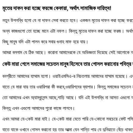
মৃতের দাফন করা হচ্ছে ফরজে কেফায়া, অর্থাৎ সামাজিক দায়িত্ব!
নতুন উপলব্ধি হলো যে না দাফন সেবা করতে হবে। একজন মৃতের দাফন করা হচ্ছে ফ
অন্য কাজগুলো তো হচ্ছে মানে এটা নফল। কিন্তু মৃতের দাফন করা হচ্ছে ফরজ। অর্থাৎ
কিছু মানুষ যদি এটা পালন করে সবার গুনাহ মাফ হয়ে যায়।
আমরা বললাম যে ঠিক আছে। করোনা আমাদেরকে যে অভিজ্ঞতা দিয়েছে সেই আলোকে আমর
কেউ মারা গেলে সমাজের সচেতন মানুষ হিসেবে তার গোসল করানোর পবিত্র 
বনশ্রীতে আমাদের হাম্মাম হলো। ওয়াইএমসিএ-র নিচতলায় আমাদের হাম্মাম হয়েছে। এব
যাতে যে মারা যায় তার ওয়ারিশরা কী করবে,ওয়ারিশদের ব্যাপার। কিন্তু সমাজের সচেত
তো আমাদের এখন অ্যাম্বুলেন্স আছে,গাড়ি আছে। যদি এই উপলব্ধি না আসত এগুল
কিন্তু এখন এগুলো আমাদের পুরো কাজে লাগবে।
এখন আমরা যে-কেউ মারা যাই। যে-কেউ মারা যেতে পারি যে-কোনো সবচেয়ে বেস্ট পসিবল 
যাতে যাকে ওখানে গোসল করানো হয় তার আত্মা যেন শান্তি পায় যে দুনিয়াতে বেঁচে