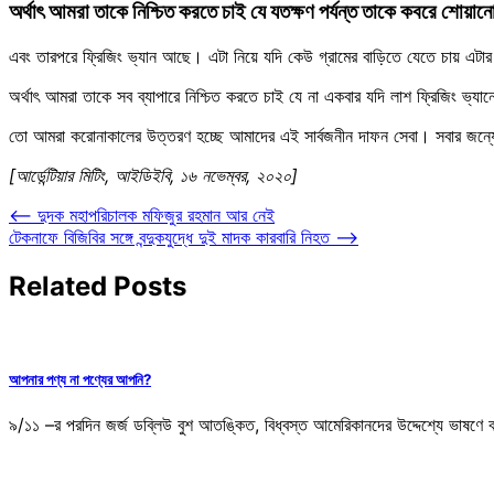
অর্থাৎ আমরা তাকে নিশ্চিত করতে চাই যে যতক্ষণ পর্যন্ত তাকে কবরে শোয়ানো
এবং তারপরে ফ্রিজিং ভ্যান আছে। এটা নিয়ে যদি কেউ গ্রামের বাড়িতে যেতে চায় এটার
অর্থাৎ আমরা তাকে সব ব্যাপারে নিশ্চিত করতে চাই যে না একবার যদি লাশ ফ্রিজিং ভ্যা
তো আমরা করোনাকালের উত্তরণ হচ্ছে আমাদের এই সার্বজনীন দাফন সেবা। সবার জন্য
[আর্ডেন্টিয়ার মিটিং, আইডিইবি, ১৬ নভেম্বর, ২০২০]
Post
⟵
দুদক মহাপরিচালক মফিজুর রহমান আর নেই
টেকনাফে বিজিবির সঙ্গে বন্দুকযুদ্ধে দুই মাদক কারবারি নিহত
⟶
navigation
Related Posts
আপনার পণ্য না পণ্যের আপনি?
৯/১১ –র পরদিন জর্জ ডব্লিউ বুশ আতঙ্কিত, বিধ্বস্ত আমেরিকানদের উদ্দেশ্যে ভ