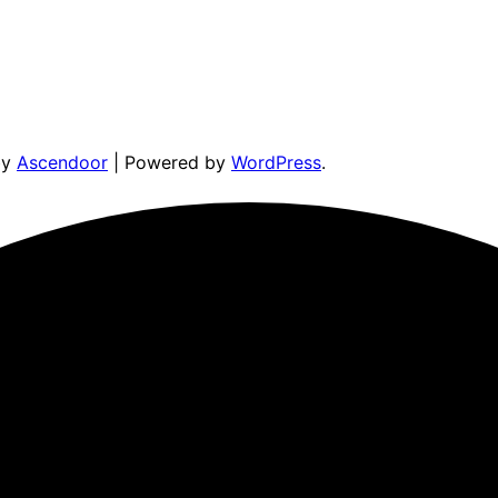
by
Ascendoor
| Powered by
WordPress
.