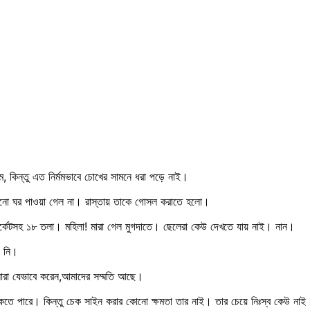
 কিন্তু এত নির্মমভাবে চোখের সামনে ধরা পড়ে নাই।
 কোনো ঘর পাওয়া গেল না। রাস্তায় তাকে গোসল করাতে হলো।
র্কেটসহ ১৮ তলা। মহিলা! মারা গেল মুগদাতে। ছেলেরা কেউ দেখতে যায় নাই। নান।
য় নি।
ারা যেভাবে করেন,আমাদের সম্মতি আছে।
থাকতে পারে। কিন্তু চেক সাইন করার কোনো ক্ষমতা তার নাই। তার চেয়ে নিঃস্ব কেউ নাই