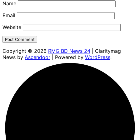
Name
Email
Website
Copyright © 2026
RMG BD News 24
| Claritymag
News by
Ascendoor
| Powered by
WordPress
.