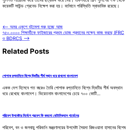
কয়েকটি সাউন্ড গ্রেনেড নিক্ষেপ করা হয়। বর্তমানে পরিস্থিতি স্বাভাবিক রয়েছে।
Post
⟵
অমর একুশে বইমেলা শুরু হচ্ছে আজ
৭৫০,০০০০ শিক্ষার্থীকে ফাইজারের প্রথম ডোজ প্রদানের লক্ষ্যে কাজ করছে IFRC
navigation
ও BDRCS
⟶
Related Posts
পোশাক রপ্তানিতে বিশ্বে দ্বিতীয় শীর্ষ স্থান ধরে রাখলো বাংলাদেশ
একক দেশ হিসেবে গত বছরও তৈরি পোশাক রপ্তানিতে বিশ্বে দ্বিতীয় শীর্ষ অবস্থান
ধরে রেখেছে বাংলাদেশ। ভিয়েতনাম বাংলাদেশের চেয়ে ৭০০ কোটি…
পরিবেশ উপদেষ্টার নির্দেশে প্রবেশ ফি কমলো বোটানিক্যাল গার্ডেনের
পরিবেশ, বন ও জলবায়ু পরিবর্তন মন্ত্রণালয়ের উপদেষ্টা সৈয়দা রিজওয়ানা হাসানের বিশেষ