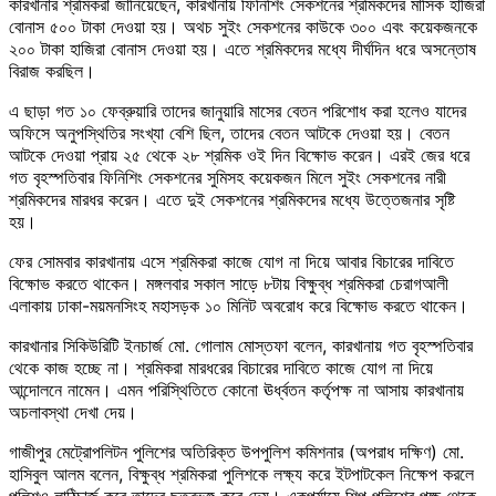
কারখানার শ্রমিকরা জানিয়েছেন, কারখানায় ফিনিশিং সেকশনের শ্রমিকদের মাসিক হাজিরা
বোনাস ৫০০ টাকা দেওয়া হয়। অথচ সুইং সেকশনের কাউকে ৩০০ এবং কয়েকজনকে
২০০ টাকা হাজিরা বোনাস দেওয়া হয়। এতে শ্রমিকদের মধ্যে দীর্ঘদিন ধরে অসন্তোষ
বিরাজ করছিল।
এ ছাড়া গত ১০ ফেব্রুয়ারি তাদের জানুয়ারি মাসের বেতন পরিশোধ করা হলেও যাদের
অফিসে অনুপস্থিতির সংখ্যা বেশি ছিল, তাদের বেতন আটকে দেওয়া হয়। বেতন
আটকে দেওয়া প্রায় ২৫ থেকে ২৮ শ্রমিক ওই দিন বিক্ষোভ করেন। এরই জের ধরে
গত বৃহস্পতিবার ফিনিশিং সেকশনের সুমিসহ কয়েকজন মিলে সুইং সেকশনের নারী
শ্রমিকদের মারধর করেন। এতে দুই সেকশনের শ্রমিকদের মধ্যে উত্তেজনার সৃষ্টি
হয়।
ফের সোমবার কারখানায় এসে শ্রমিকরা কাজে যোগ না দিয়ে আবার বিচারের দাবিতে
বিক্ষোভ করতে থাকেন। মঙ্গলবার সকাল সাড়ে ৮টায় বিক্ষুব্ধ শ্রমিকরা চেরাগআলী
এলাকায় ঢাকা-ময়মনসিংহ মহাসড়ক ১০ মিনিট অবরোধ করে বিক্ষোভ করতে থাকেন।
কারখানার সিকিউরিটি ইনচার্জ মো. গোলাম মোস্তফা বলেন, কারখানায় গত বৃহস্পতিবার
থেকে কাজ হচ্ছে না। শ্রমিকরা মারধরের বিচারের দাবিতে কাজে যোগ না দিয়ে
আন্দোলনে নামেন। এমন পরিস্থিতিতে কোনো ঊর্ধ্বতন কর্তৃপক্ষ না আসায় কারখানায়
অচলাবস্থা দেখা দেয়।
গাজীপুর মেট্রোপলিটন পুলিশের অতিরিক্ত উপপুলিশ কমিশনার (অপরাধ দক্ষিণ) মো.
হাসিবুল আলম বলেন, বিক্ষুব্ধ শ্রমিকরা পুলিশকে লক্ষ্য করে ইটপাটকেল নিক্ষেপ করলে
পুলিশও লাঠিচার্জ করে তাদের ছত্রভঙ্গ করে দেয়। একপর্যায়ে শিল্প পুলিশের পক্ষ থেকে