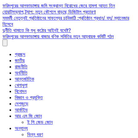
Skip
ফরিদপুরের আলফাডাঙ্গায় জমি সংক্রান্ত বিরোধের জেরে হামলা আহত তিন
to
হোয়াটসঅ্যাপ ট্র্যাপ: নতুন কৌশলে বাড়ছে ডিজিটাল প্রতারণা
content
সমমর্মী নেতৃত্বই প্রতিষ্ঠানের সাফল্যের চাবিকাঠি :প্রতিষ্ঠান প্রধান/ বস/ ম্যানেজার
হিসেবে
দুর্নীতি থামাতে কি শুধু কঠোর আইনই যথেষ্ট?
ফরিদপুরের আলফাডাঙ্গায় বাজার বণিক সমিতির নতুন আহ্বায়ক কমিটি গঠন
প্রচ্ছদ
জাতীয়
রাজনীতি
অর্থনীতি
আন্তর্জাতিক
খেলাধুলা
বিনোদন
বিজ্ঞান ও প্রযুক্তি
দেশজুড়ে
আর্কাইভ
আর এম জি জোন
ই পি জেড জোন
অন্যান্য
ভিন্ন ধরণ