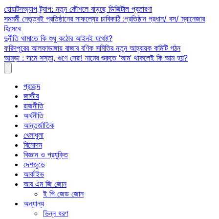
Skip
হোয়াটসঅ্যাপ ট্র্যাপ: নতুন কৌশলে বাড়ছে ডিজিটাল প্রতারণা
to
সমমর্মী নেতৃত্বই প্রতিষ্ঠানের সাফল্যের চাবিকাঠি :প্রতিষ্ঠান প্রধান/ বস/ ম্যানেজার
content
হিসেবে
দুর্নীতি থামাতে কি শুধু কঠোর আইনই যথেষ্ট?
ফরিদপুরের আলফাডাঙ্গায় বাজার বণিক সমিতির নতুন আহ্বায়ক কমিটি গঠন
আমড়া : দামে সস্তা, গুণে সেরা! নামের শুরুতে ‘আম’ থাকলেই কি আম হয়?
প্রচ্ছদ
জাতীয়
রাজনীতি
অর্থনীতি
আন্তর্জাতিক
খেলাধুলা
বিনোদন
বিজ্ঞান ও প্রযুক্তি
দেশজুড়ে
আর্কাইভ
আর এম জি জোন
ই পি জেড জোন
অন্যান্য
ভিন্ন ধরণ