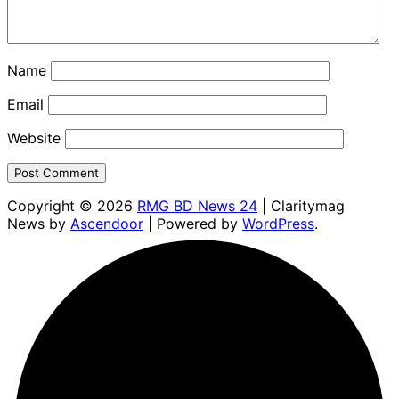
Name
Email
Website
Copyright © 2026
RMG BD News 24
| Claritymag
News by
Ascendoor
| Powered by
WordPress
.