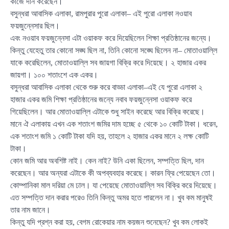
কাজে দান করেছেন।
বসুন্ধরা আবাসিক এলাকা, রামপুরার পুরো এলাকা– এই পুরো এলাকা নওয়াব
ফয়জুন্নেসার ছিল।
এবং নওয়াব ফয়জুন্নেসা এটা ওয়াকফ করে দিয়েছিলেন শিক্ষা প্রতিষ্ঠানের জন্যে।
কিন্তু যেহেতু তার কোনো সঙ্ঘ ছিল না, তিনি কোনো সঙ্ঘে ছিলেন না– মোতাওয়াল্লি
যাকে করেছিলেন, মোতাওয়াল্লি সব জায়গা বিক্রি করে দিয়েছে। ২ হাজার একর
জায়গা। ১০০ শতাংশে এক একর।
বসুন্ধরা আবাসিক এলাকা থেকে শুরু করে বাড্ডা এলাকা–এই যে পুরো এলাকা ২
হাজার একর জমি শিক্ষা প্রতিষ্ঠানের জন্যে নবাব ফয়জুন্নেসা ওয়াকফ করে
গিয়েছিলেন। আর মোতাওয়াল্লি এটাকে শুধু সাইন করেছে আর বিক্রি করেছে।
মানে ঐ এলাকায় এখন এক শতাংশ জমির দাম হচ্ছে ৫ থেকে ১০ কোটি টাকা। ধরেন,
এক শতাংশ জমি ১ কোটি টাকা যদি হয়, তাহলে ২ হাজার একর মানে ২ লক্ষ কোটি
টাকা।
কোন জমি আর অবশিষ্ট নাই। কেন নাই? উনি একা ছিলেন, সম্পত্তি ছিল, দান
করেছেন। আর অন্যরা এটাকে কী অপব্যবহার করেছে। কারন ফ্রি পেয়েছেন তো।
কোম্পানিকা মাল দরিয়া মে ঢাল। যা পেয়েছে মোতাওয়াল্লি সব বিক্রি করে দিয়েছে।
এত সম্পত্তি দান করার পরেও তিনি কিন্তু অমর হতে পারলেন না। খুব কম মানুষই
তার নাম জানে।
কিন্তু যদি প্রশ্ন করা হয়, বেগম রোকেয়ার নাম কয়জন শুনেছেন? খুব কম লোকই