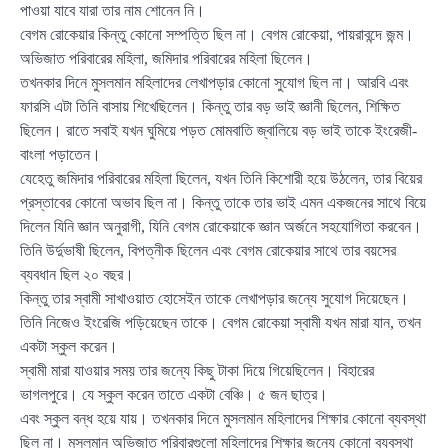
পাওয়া যাবে যারা তার নাম শোনেন নি।
বেগম রোকেয়ার কিন্তু কোনো সম্পত্তি ছিল না। বেগম রোকেয়া, পায়রাবন্দে জন্ম।
অভিজাত পরিবারের মহিলা, জমিদার পরিবারের মহিলা ছিলেন।
তখনকার দিনে মুসলমান মহিলাদের লেখাপড়ার কোনো সুযোগ ছিল না। আরবি এবং
ফারসি এটা তিনি বাসায় শিখেছিলেন। কিন্তু তার বড় ভাই জ্ঞানী ছিলেন, শিক্ষিত
ছিলেন। রাতে সবাই যখন ঘুমিয়ে পড়ত মোমবাতি জ্বালিয়ে বড় ভাই তাকে ইংরেজী-
বাংলা পড়াতেন।
যেহেতু জমিদার পরিবারের মহিলা ছিলেন, যখন তিনি কিশোরী হয়ে উঠলেন, তার বিয়ের
প্রস্তাবের কোনো অভাব ছিল না। কিন্তু তাকে তার ভাই এমন একজনের সাথে বিয়ে
দিলেন যিনি জ্ঞান অনুরাগী, যিনি বেগম রোকেয়াকে জ্ঞান অর্জনে সহযোগিতা করবেন।
তিনি উর্দুভাষী ছিলেন, বিপত্নীক ছিলেন এবং বেগম রোকেয়ার সাথে তার বয়সের
ব্যবধান ছিল ২০ বছর।
কিন্তু তার স্বামী সাখাওয়াত হোসেইন তাকে লেখাপড়ার জন্যে সুযোগ দিয়েছেন।
তিনি নিজেও ইংরেজি পড়িয়েছেন তাকে। বেগম রোকেয়া স্বামী যখন মারা যান, তখন
একটা স্কুল করেন।
স্বামী মারা যাওয়ার সময় তার জন্যে কিছু টাকা দিয়ে গিয়েছিলেন। বিহারের
ভাগলপুরে। যে স্কুল করেন তাতে একটা বেঞ্চি। ৫ জন ছাত্র।
এবং স্কুল বন্ধ হয়ে যায়। তখনকার দিনে মুসলমান মহিলাদের শিক্ষার কোনো ব্যবস্থা
ছিল না। মুসলমান অভিজাত পরিবারগুলো মহিলাদের শিক্ষার জন্যে কোনো ব্যবস্থা