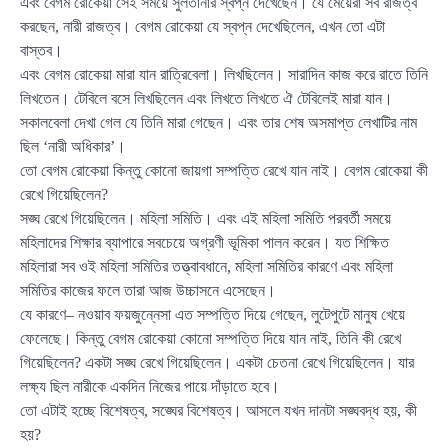
এবং বেগম রোকেয়া সেই সময়ে সুলতানার স্বপ্ন দেখেছেন। যে মেয়েরা সব রাজত্ব
করছেন, নারী রাজত্ব। বেগম রোকেয়া যে স্বপ্ন দেখেছিলেন, এখন তো এটা
বাস্তব।
এবং বেগম রোকেয়া মারা যান রাত্রিবেলা। লিখছিলেন। সারাদিন কাজ করে রাতে তিনি
লিখতেন। টেবিলে বসে লিখছিলেন এবং লিখতে লিখতে ঐ টেবিলেই মারা যান।
সকালবেলা দেখা গেল যে তিনি মারা গেছেন। এবং তার শেষ অসমাপ্ত লেখাটির নাম
ছিল ‘নারী অধিকার’।
তো বেগম রোকেয়া কিন্তু কোনো জায়গা সম্পত্তি রেখে যান নাই। বেগম রোকেয়া কী
রেখে গিয়েছিলেন?
সঙ্ঘ রেখে গিয়েছিলেন। মহিলা সমিতি। এবং এই মহিলা সমিতি পরবর্তী সময়ে
মহিলাদের শিক্ষার ব্যাপারে সবচেয়ে অগ্রণী ভূমিকা পালন করেন। যত শিক্ষিত
মহিলারা সব ওই মহিলা সমিতির তত্ত্বাবধানে, মহিলা সমিতির কারণে এবং মহিলা
সমিতির কাজের ফলে তারা আজ উচ্চাসনে এসেছেন।
যে কারণে– নওয়াব ফয়জুন্নেসা এত সম্পত্তি দিয়ে গেছেন, লুটেপুটে মানুষ খেয়ে
ফেলেছে। কিন্তু বেগম রোকেয়া কোনো সম্পত্তি দিয়ে যান নাই, তিনি কী রেখে
গিয়েছিলেন? একটা সঙ্ঘ রেখে গিয়েছিলেন। একটা চেতনা রেখে গিয়েছিলেন। যার
লক্ষ্য ছিল নারীকে একদিন নিজের পায়ে দাঁড়াতে হবে।
তো এটাই হচ্ছে বিশেষত্ব, সঙ্ঘের বিশেষত্ব। আসলে যখন দানটা সঙ্ঘবদ্ধ হয়, কী
হয়?