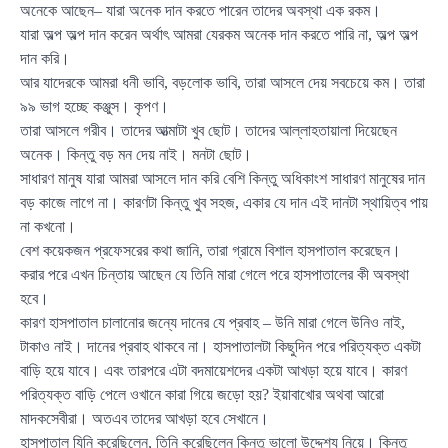
অনেকে আছেন– যারা অনেক দান করতে পারেন তাদের অবস্থা এক রকম।
যারা অল্প অল্প দান করেন অর্থাৎ আমরা যেরকম অনেক দান করতে পারি না, অল্প অল্প
দান করি।
আর যাদেরকে আমরা ধনী ভাবি, বড়লোক ভাবি, তারা আসলে দেয় সবচেয়ে কম। তারা
৯৯ ভাগ হচ্ছে কঞ্জুস। কৃপণ।
তারা আসলে গরীব। তাদের আত্মাটা খুব ছোট। তাদের আল্লাহতায়ালা দিয়েছেন
অনেক। কিন্তু বড় মন দেয় নাই। মনটা ছোট।
সাধারণ মানুষ যারা আমরা আসলে দান করি বেশি কিন্তু অধিকাংশ সাধারণ মানুষের দান
বড় কাজে লাগে না। কারণটা কিন্তু খুব সহজ, একার যে দান এই দানটা স্থায়িত্ব পায়
না কখনো।
বেশ কয়েকজন প্রফেসরের কথা জানি, তারা গ্রামে বিশাল হাসপাতাল করেছেন।
করার পরে এখন চিন্তায় আছেন যে তিনি মারা গেলে পরে হাসপাতালের কী অবস্থা
হবে।
কারণ হাসপাতাল চালানোর জন্যে দানের যে প্রবাহ – উনি মারা গেলে উনিও নাই,
টাকাও নাই। দানের প্রবাহ থাকবে না। হাসপাতালটা কিছুদিন পরে পরিত্যক্ত একটা
বাড়ি হয়ে যাবে। এবং তারপরে এটা বদমায়েশদের একটা আখড়া হয়ে যাবে। কারণ
পরিত্যক্ত বাড়ি পেলে ওখানে কারা গিয়ে জড়ো হয়? ইয়াবাখোর অথবা আরো
মাদকসেবীরা। অতএব তাদের আখড়া হবে সেখানে।
হাসপাতাল যিনি করেছিলেন, তিনি করেছিলেন কিন্তু ভালো উদ্দেশ্য নিয়ে। কিন্তু