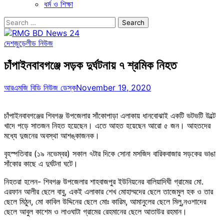
ধর্ম ও শিক্ষা
Search
for:
দেশজুড়ে
লীড নিউজ
চাঁপাইনবাবগঞ্জে সড়ক দুর্ঘটনায় ৭ শ্রমিক নিহত
আরএমজি বিডি নিউজ ডেস্ক
November 19, 2020
চাঁপাইনবাবগঞ্জের শিবগঞ্জ উপজেলার সাঁকোপাড়া এলাকায় ধানবোঝাই একটি ভটভটি উল্টে
খাদে পড়ে সাতজন নিহত হয়েছেন। এতে আহত হয়েছেন আরো ৫ জন। আহতদের
মধ্যে দুজনের অবস্থা আশঙ্কাজনক।
বৃহস্পতিবার (১৯ নভেম্বর) সকাল ৭টার দিকে সোনা মসজিদ বারিকবাজার সড়কের ভাঙা
সাঁকোর কাছে এ দুর্ঘটনা ঘটে।
নিহতরা হলেন- শিবগঞ্জ উপজেলার শাহবাজপুর ইউনিয়নের বালিয়াদিঘী গ্রামের মো.
এরফান আলীর ছেলে বাবু, একই এলাকার শেখ মোহাম্মদের ছেলে তাজেমুল হক ও তার
ছেলে মিঠুন, মো কাবিল উদ্দিনের ছেলে মোঃ কারিম, আমানুলের ছেলে মিলু,নওশাদের
ছেলে আবুল কাশেম ও লাওঘাটা গ্রামের রেহমানের ছেলে আতাউর রহমান।