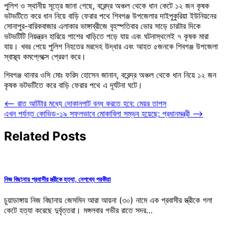
পুলিশ ও স্থানীয় সূত্রে জানা গেছে, বরেন্দ্র অঞ্চল থেকে ধান কেটে ১২ জন কৃষক
ভটভটিতে করে ধান নিয়ে বাড়ি ফেরার পথে শিবগঞ্জ উপজেলার দাইপুকুরিয়া ইউনিয়নের
সোনাপুর-বারিকবাজার এলাকার ভাঙ্গাব্রীজে বৃহস্পতিবার ভোর সাড়ে চারটার দিকে
ভটভটিটি নিয়ন্ত্রন হারিয়ে পাশের খাড়িতে পড়ে যায় এবং ঘটনাস্থলেই ৭ কৃষক মারা
যায়। খবর পেয়ে পুলিশ নিহতের মরদেহ উদ্ধার এবং আহত ৫জনকে শিবগঞ্জ উপজেলা
স্বাস্থ্য কমপ্লেক্সে প্রেরণ করে।
শিবগঞ্জ থানার ওসি মোঃ ফরিদ হোসেন জানান, বরেন্দ্র অঞ্চল থেকে ধান নিয়ে ১২ জন
কৃষক ভটভটিতে করে বাড়ি ফেরার পথে এ দূর্ঘটনা ঘটে।
Post
⟵
রাত আটটার মধ্যে দোকানপাট বন্ধ করতে হবে: মেয়র তাপস
এখন পর্যন্ত কোভিড-১৯ সফলভাবে মোকাবিলা সম্ভব হয়েছে: প্রধানমন্ত্রী
⟶
navigation
Related Posts
নিজ বিছানায় প্রবাসীর স্ত্রীকে হত্যা, নেপথ্যে পরকীয়া
চুয়াডাঙ্গায় নিজ বিছানায় জেসমিন আরা আয়না (৩০) নামে এক প্রবাসীর স্ত্রীকে গলা
কেটে হত্যা করেছে দুর্বৃত্তরা। মঙ্গলবার গভীর রাতে সদর…