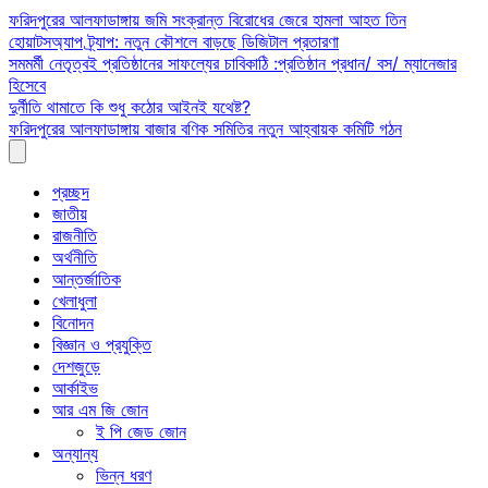
Skip
ফরিদপুরের আলফাডাঙ্গায় জমি সংক্রান্ত বিরোধের জেরে হামলা আহত তিন
to
হোয়াটসঅ্যাপ ট্র্যাপ: নতুন কৌশলে বাড়ছে ডিজিটাল প্রতারণা
content
সমমর্মী নেতৃত্বই প্রতিষ্ঠানের সাফল্যের চাবিকাঠি :প্রতিষ্ঠান প্রধান/ বস/ ম্যানেজার
হিসেবে
দুর্নীতি থামাতে কি শুধু কঠোর আইনই যথেষ্ট?
ফরিদপুরের আলফাডাঙ্গায় বাজার বণিক সমিতির নতুন আহ্বায়ক কমিটি গঠন
প্রচ্ছদ
জাতীয়
রাজনীতি
অর্থনীতি
আন্তর্জাতিক
খেলাধুলা
বিনোদন
বিজ্ঞান ও প্রযুক্তি
দেশজুড়ে
আর্কাইভ
আর এম জি জোন
ই পি জেড জোন
অন্যান্য
ভিন্ন ধরণ