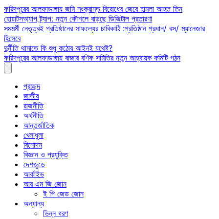
Skip
ফরিদপুরের আলফাডাঙ্গায় জমি সংক্রান্ত বিরোধের জেরে হামলা আহত তিন
to
হোয়াটসঅ্যাপ ট্র্যাপ: নতুন কৌশলে বাড়ছে ডিজিটাল প্রতারণা
content
সমমর্মী নেতৃত্বই প্রতিষ্ঠানের সাফল্যের চাবিকাঠি :প্রতিষ্ঠান প্রধান/ বস/ ম্যানেজার
হিসেবে
দুর্নীতি থামাতে কি শুধু কঠোর আইনই যথেষ্ট?
ফরিদপুরের আলফাডাঙ্গায় বাজার বণিক সমিতির নতুন আহ্বায়ক কমিটি গঠন
প্রচ্ছদ
জাতীয়
রাজনীতি
অর্থনীতি
আন্তর্জাতিক
খেলাধুলা
বিনোদন
বিজ্ঞান ও প্রযুক্তি
দেশজুড়ে
আর্কাইভ
আর এম জি জোন
ই পি জেড জোন
অন্যান্য
ভিন্ন ধরণ