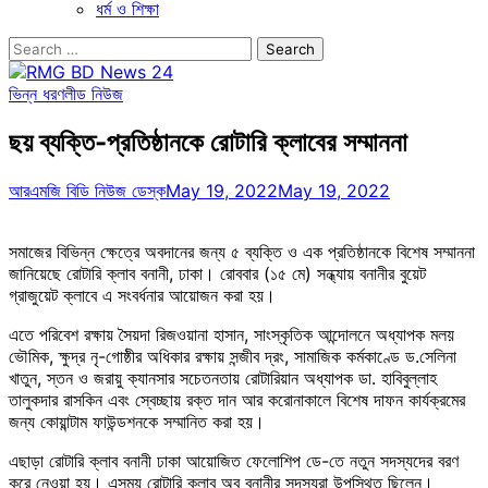
ধর্ম ও শিক্ষা
Search
for:
ভিন্ন ধরণ
লীড নিউজ
ছয় ব্যক্তি-প্রতিষ্ঠানকে রোটারি ক্লাবের সম্মাননা
আরএমজি বিডি নিউজ ডেস্ক
May 19, 2022
May 19, 2022
সমাজের বিভিন্ন ক্ষেত্রে অবদানের জন্য ৫ ব্যক্তি ও এক প্রতিষ্ঠানকে বিশেষ সম্মাননা
জানিয়েছে রোটারি ক্লাব বনানী, ঢাকা। রোববার (১৫ মে) সন্ধ্যায় বনানীর বুয়েট
গ্রাজুয়েট ক্লাবে এ সংবর্ধনার আয়োজন করা হয়।
এতে পরিবেশ রক্ষায় সৈয়দা রিজওয়ানা হাসান, সাংস্কৃতিক আন্দোলনে অধ্যাপক মলয়
ভৌমিক, ক্ষুদ্র নৃ-গোষ্ঠীর অধিকার রক্ষায় সন্জীব দ্রং, সামাজিক কর্মকাণ্ডে ড.সেলিনা
খাতুন, স্তন ও জরায়ু ক্যানসার সচেতনতায় রোটারিয়ান অধ্যাপক ডা. হাবিবুল্লাহ
তালুকদার রাসকিন এবং স্বেচ্ছায় রক্ত দান আর করোনাকালে বিশেষ দাফন কার্যক্রমের
জন্য কোয়ান্টাম ফাউন্ডশনকে সম্মানিত করা হয়।
এছাড়া রোটারি ক্লাব বনানী ঢাকা আয়োজিত ফেলোশিপ ডে-তে নতুন সদস্যদের বরণ
করে নেওয়া হয়। এসময় রোটারি ক্লাব অব বনানীর সদস্যরা উপস্থিত ছিলেন।