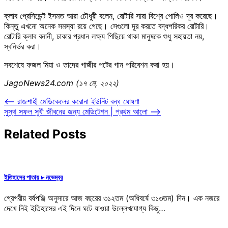
ক্লাব প্রেসিডেন্ট ইসমত আরা চৌধুরী বলেন, রোটারি সারা বিশ্বে পোলিও দূর করেছে।
কিন্তু এখনো অনেক সমস্যা রয়ে গেছে। সেগুলো দূর করতে বদ্ধপরিকর রোটারি।
রোটারি ক্লাব বনানী, ঢাকার প্রধান লক্ষ্য পিছিয়ে থাকা মানুষকে শুধু সহায়তা নয়,
স্বনির্ভর করা।
সবশেষে ফজল মিয়া ও তাদের গাজীর পটের গান পরিবেশন করা হয়।
JagoNews24.com (১৭ মে, ২০২২)
Post
⟵
রাজশাহী মেডিকেলের করোনা ইউনিট বন্ধ ঘোষণা
সুস্থ সফল সুখী জীবনের জন্য মেডিটেশন | প্রথম আলো
⟶
navigation
Related Posts
ইতিহাসের পাতায় ৮ নভেম্বর
গ্রেগরীয় বর্ষপঞ্জি অনুসারে আজ বছরের ৩১২তম (অধিবর্ষে ৩১৩তম) দিন। এক নজরে
দেখে নিই ইতিহাসের এই দিনে ঘটে যাওয়া উল্লেখযোগ্য কিছু…