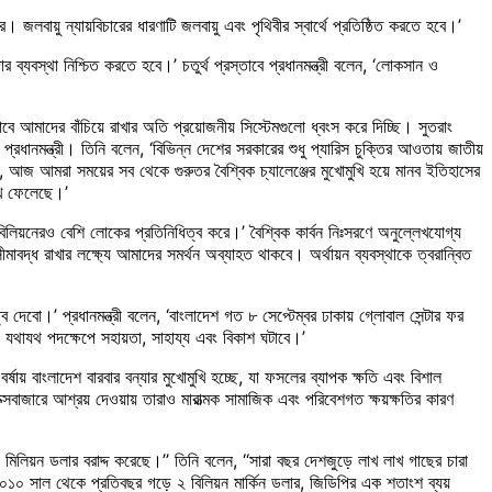
লবায়ু ন্যায়বিচারের ধারণাটি জলবায়ু এবং পৃথিবীর স্বার্থে প্রতিষ্ঠিত করতে হবে।’
্যবস্থা নিশ্চিত করতে হবে।’ চতুর্থ প্রস্তাবে প্রধানমন্ত্রী বলেন, ‘লোকসান ও
 আমাদের বাঁচিয়ে রাখার অতি প্রয়োজনীয় সিস্টেমগুলো ধ্বংস করে দিচ্ছি। সুতরাং
রধানমন্ত্রী। তিনি বলেন, ‘বিভিন্ন দেশের সরকারের শুধু প্যারিস চুক্তির আওতায় জাতীয়
, আজ আমরা সময়ের সব থেকে গুরুতর বৈশ্বিক চ্যালেঞ্জের মুখোমুখি হয়ে মানব ইতিহাসের
খে ফেলেছে।’
ক বিলিয়নেরও বেশি লোকের প্রতিনিধিত্ব করে।’ বৈশ্বিক কার্বন নিঃসরণে অনুল্লেখযোগ্য
মাবদ্ধ রাখার লক্ষ্যে আমাদের সমর্থন অব্যাহত থাকবে। অর্থায়ন ব্যবস্থাকে ত্বরান্বিত
দেবো।’ প্রধানমন্ত্রী বলেন, ‘বাংলাদেশ গত ৮ সেপ্টেম্বর ঢাকায় গ্লোবাল সেন্টার ফর
় যথাযথ পদক্ষেপে সহায়তা, সাহায্য এবং বিকাশ ঘটাবে।’
র্ষায় বাংলাদেশ বারবার বন্যার মুখোমুখি হচ্ছে, যা ফসলের ব্যাপক ক্ষতি এবং বিশাল
াজারে আশ্রয় দেওয়ায় তারাও মারাত্মক সামাজিক এবং পরিবেশগত ক্ষয়ক্ষতির কারণ
 মিলিয়ন ডলার বরাদ্দ করেছে।’’ তিনি বলেন, ‘‘সারা বছর দেশজুড়ে লাখ লাখ গাছের চারা
০ সাল থেকে প্রতিবছর গড়ে ২ বিলিয়ন মার্কিন ডলার, জিডিপির এক শতাংশ ব্যয়