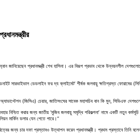
্রধানমন্ত্রীর
হ্বান জানিয়েছেন প্রধানমন্ত্রী শেখ হাসিনা। এর বিরূপ প্রভাব থেকে উন্নয়নশীল দেশগুলোকে 
ি ‘মিডনাইট সারভাইভাল ডেডলাইন ফর দ্য ক্লাইমেট’ শীর্ষক জলবায়ু ক্ষতিগ্রস্ত ফোরামের (স
।
যাডাপ্টেশন (জিসিএ) চেয়ার, জাতিসংঘের সাবেক মহাসচিব বান কি মুন, সিভিএফ দেশগুলোর 
বহার নিশ্চিত করার জন্য জাতীয় ‘মুজিব জলবায়ু সমৃদ্ধি পরিকল্পনা’ নামে একটি নতুন কর্মস
িয়ন মার্কিন ডলার যেন পেতে পারে।’’
িত্বের জন্য চার দফা প্রস্তাবও উত্থাপন করেন প্রধানমন্ত্রী। প্রথম প্রস্তাবে তিনি বলেন,