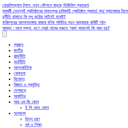
Skip
হোয়াটসঅ্যাপ ট্র্যাপ: নতুন কৌশলে বাড়ছে ডিজিটাল প্রতারণা
to
সমমর্মী নেতৃত্বই প্রতিষ্ঠানের সাফল্যের চাবিকাঠি :প্রতিষ্ঠান প্রধান/ বস/ ম্যানেজার হিসে
content
দুর্নীতি থামাতে কি শুধু কঠোর আইনই যথেষ্ট?
ফরিদপুরের আলফাডাঙ্গায় বাজার বণিক সমিতির নতুন আহ্বায়ক কমিটি গঠন
আমড়া : দামে সস্তা, গুণে সেরা! নামের শুরুতে ‘আম’ থাকলেই কি আম হয়?
প্রচ্ছদ
জাতীয়
রাজনীতি
অর্থনীতি
আন্তর্জাতিক
খেলাধুলা
বিনোদন
বিজ্ঞান ও প্রযুক্তি
দেশজুড়ে
আর্কাইভ
আর এম জি জোন
ই পি জেড জোন
অন্যান্য
ভিন্ন ধরণ
ধর্ম ও শিক্ষা