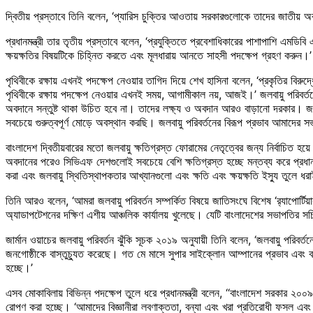
দ্বিতীয় প্রস্তাবে তিনি বলেন, ‘প্যারিস চুক্তির আওতায় সরকারগুলোকে তাদের জাতীয় অবদ
প্রধানমন্ত্রী তার তৃতীয় প্রস্তাবে বলেন, ‘প্রযুক্তিতে প্রবেশাধিকারের পাশাপাশি এ
ক্ষয়ক্ষতির বিষয়টিকে চিহ্নিত করতে এবং মূলধারায় আনতে সাহসী পদক্ষেপ গ্রহণ করুন।’
পৃথিবীকে রক্ষায় এখনই পদক্ষেপ নেওয়ার তাগিদ দিয়ে শেখ হাসিনা বলেন, ‘প্রকৃতির বি
পৃথিবীকে রক্ষায় পদক্ষেপ নেওয়ার এখনই সময়, আগামীকাল নয়, আজই।’ জলবায়ু পরিবর্তন
অবদানে সন্তুষ্ট থাকা উচিত হবে না। তাদের লক্ষ্য ও অবদান আরও বাড়ানো দরকার। জলবা
সবচেয়ে গুরুত্বপূর্ণ মোড়ে অবস্থান করছি। জলবায়ু পরিবর্তনের বিরূপ প্রভাব আমাদ
বাংলাদেশ দ্বিতীয়বারের মতো জলবায়ু ক্ষতিগ্রস্ত ফোরামের নেতৃত্বের জন্য নির্বাচিত হয
অবদানের পরেও সিভিএফ দেশগুলোই সবচেয়ে বেশি ক্ষতিগ্রস্ত হচ্ছে মন্তব্য করে প্রধানমন্
করা এবং জলবায়ু স্থিতিস্থাপকতার আখ্যানগুলো এবং ক্ষতি এবং ক্ষয়ক্ষতি ইস্যু তুলে ধ
তিনি আরও বলেন, ‘আমরা জলবায়ু পরিবর্তন সম্পর্কিত বিষয়ে জাতিসংঘে বিশেষ ‘র‌্যাপোর্
অ্যাডাপটেশনের দক্ষিণ এশীয় আঞ্চলিক কার্যালয় খুলেছে। যেটি বাংলাদেশের সভাপতির সচি
জার্মান ওয়াচের জলবায়ু পরিবর্তন ঝুঁকি সূচক ২০১৯ অনুযায়ী তিনি বলেন, ‘জলবায়ু পরিবর
জনগোষ্ঠীকে বাস্তুচ্যুত করেছে। গত মে মাসে সুপার সাইক্লোন আম্পানের প্রভাব এবং বর
হচ্ছে।’
এসব মোকাবিলায় বিভিন্ন পদক্ষেপ তুলে ধরে প্রধানমন্ত্রী বলেন, ‘‘বাংলাদেশ সরকার ২০০
রোপণ করা হচ্ছে। ‘আমাদের বিজ্ঞানীরা লবণাক্ততা, বন্যা এবং খরা প্রতিরোধী ফসল এ