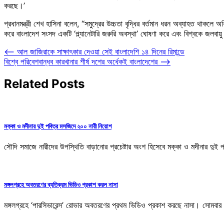
করছে।’
প্রধানমন্ত্রী শেখ হাসিনা বলেন, ‘‘সমুদ্রের উচ্চতা বৃদ্ধির বর্তমান ধরন অব্যাহত থাকলে 
করে বাংলাদেশ সংসদ একটি ‘প্ল্যানেটারি জরুরি অবস্থা’ ঘোষণা করে এবং বিশ্বকে জলবায়ু
Post
⟵
আল জাজিরাকে সাক্ষাৎকার দেওয়া সেই বাংলাদেশি ১৪ দিনের রিমান্ডে
বিশ্বে পরিবেশবান্ধব কারখানার শীর্ষ দশের অর্ধেকই বাংলাদেশের
⟶
navigation
Related Posts
মক্কা ও মদীনার দুই পবিত্র মসজিদে ২০০ নারী নিয়োগ
সৌদি সমাজে নারীদের উপস্থিতি বাড়ানোর প্রচেষ্টার অংশ হিসেবে মক্কা ও মদীনার দুই
মঙ্গলগ্রহে অবতরণের ব্যতিক্রম ভিডিও প্রকাশ করল নাসা
মঙ্গলগ্রহে ‘পারসিভারেন্স’ রোভার অবতরণের প্রথম ভিডিও প্রকাশ করছে নাসা। সোমবা