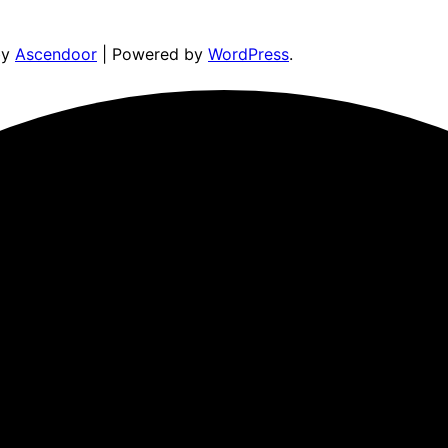
by
Ascendoor
| Powered by
WordPress
.