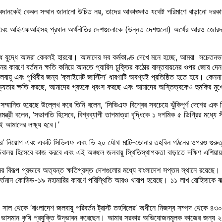
ানকেই কেবল সম্মান জানানো উচিত নয়, তাদের আকাঙ্ক্ষাও যথেষ্ট পরিমাণে বাড়ানো দরকার। জ
মডিবি এবং আইএফআইসহ প্রধান অর্থনীতির দেশগুলোকে (উন্নত দেশগুলো) অর্থের আরও জোরদার ব
রুদ্ধে যুদ্ধে আমরা কেবলই হারবো। আমাদের সব কর্মকাণ্ড দেখে মনে হচ্ছে, আমরা সচেতনভাবে
ের কারণে বর্তমান ক্ষতি কমিয়ে আনতে প্যারিস চুক্তির কঠোর বাস্তবায়নের ওপর জোর দেন প্
য়ু এবং পৃথিবীর জন্য ‘ক্লাইমেট জাস্টিস’ ধারণাটি অবশ্যই প্রতিষ্ঠিত হতে হবে। কেননা
ের সভ্যতার ক্ষতি করছে, আমাদের গ্রহকে ধ্বংস করছে এবং আমাদের অস্তিত্বকেও হুমকির মু
়ে সম্মানিত হয়েছে উল্লেখ করে তিনি বলেন, ‘সিভিএফ বিশ্বের সবচেয়ে ঝুঁকিপূর্ণ দেশের এ
ত্রী বলেন, ‘সভাপতি হিসেবে, বিশ্বব্যাপী তাপমাত্রা বৃদ্ধিকে ১ দশমিক ৫ ডিগ্রির মধ্যে সী
রাই আমাদের লক্ষ্য হবে।’
টিয়ার’ নিয়োগ এবং একটি সিভিএফ এবং ভি ২০ যৌথ মাল্টি-ডোনার তহবিল গঠনের ওপরও গুরুত্ব 
বালয় হিসেবে কাজ করবে এবং এই অঞ্চলে জলবায়ু স্থিতিস্থাপকতা বাড়াতে দক্ষিণ এশিয়ায
্তনের বিরূপ প্রভাবে অত্যন্ত ক্ষতিগ্রস্ত দেশগুলোর মধ্যে বাংলাদেশ সপ্তম স্থানে রয়েছে। ব
্তমান কোভিড-১৯ মহামারির কারণে পরিস্থিতি আরও খারাপ হয়েছে। ১১ লাখ রোহিঙ্গাকে কক্সব
৯ সাল থেকে ‘বাংলাদেশ জলবায়ু পরিবর্তন ট্রাস্ট তহবিলের’ অধীনে নিজস্ব সম্পদ থেকে ৪৩০
বং ভাসমান কৃষি প্রযুক্তি উদ্ভাবন করেছেন। আমার সরকার অভিযোজনমূলক কাজের জন্য ২০১