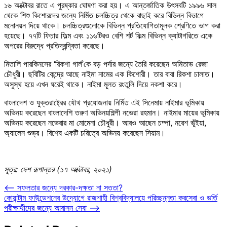
১৬ অক্টোবর রাতে এ পুরষ্কার ঘোষণা করা হয়। এ আন্তর্জাতিক উৎসবটি ১৯৯৬ সাল
থেকে শিশু কিশোরদের জন্যে নির্মিত চলচ্চিত্র থেকে বাছাই করে বিভিন্ন বিভাগে
মনোনয়ন দিয়ে থাকে। চলচ্চিত্রগুলোকে বিভিন্ন প্রতিযোগিতামূলক শ্রেণিতে ভাগ করা
হয়েছে। ৭৭টি ফিচার ফিল্ম এবং ১১৬টিরও বেশি শর্ট ফিল্ম বিভিন্ন ক্যাটাগরিতে একে
অপরের বিরুদ্ধে প্রতিদ্বন্দ্বিতা করেছে।
মিতালি পারকিনসের ‘রিকশা গার্ল’কে বড় পর্দার জন্যে তৈরি করেছেন অমিতাভ রেজা
চৌধুরী। ছবিটির কেন্দ্রে আছে নাইমা নামের এক কিশোরী। তার বাবা রিকশা চালাত।
অসুস্থ হয়ে এখন ঘরেই থাকে। নাইমা মূলত রংতুলি দিয়ে নকশা করে।
বাংলাদেশ ও যুক্তরাষ্ট্রের যৌথ প্রযোজনায় নির্মিত এই সিনেমায় নাইমার ভূমিকায়
অভিনয় করেছেন বাংলাদেশি তরুণ অভিনয়শিল্পী নভেরা রহমান। নাইমার মায়ের ভূমিকায়
অভিনয় করেছেন নভেরার মা মোমেনা চৌধুরী। আরও আছেন চম্পা, নরেশ ভূঁইয়া,
অ্যালেন শুভ্র। বিশেষ একটি চরিত্রে অভিনয় করেছেন সিয়াম।
সূত্র: দেশ রূপান্তর (১৭ অক্টোবর, ২০২১)
Post
⟵
সফলতার জন্যে দরকার-দক্ষতা না সততা?
কোয়ান্টাম ফাউন্ডেশনের উদ্যোগে রাজশাহী বিশ্ববিদ্যালয়ে পরিচ্ছন্নতা করসেবা ও ভর্তি
navigation
পরীক্ষার্থীদের জন্যে আবাসন সেবা
⟶