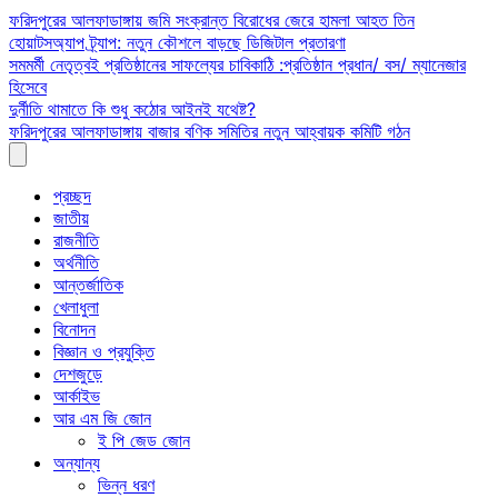
Skip
ফরিদপুরের আলফাডাঙ্গায় জমি সংক্রান্ত বিরোধের জেরে হামলা আহত তিন
to
হোয়াটসঅ্যাপ ট্র্যাপ: নতুন কৌশলে বাড়ছে ডিজিটাল প্রতারণা
content
সমমর্মী নেতৃত্বই প্রতিষ্ঠানের সাফল্যের চাবিকাঠি :প্রতিষ্ঠান প্রধান/ বস/ ম্যানেজার
হিসেবে
দুর্নীতি থামাতে কি শুধু কঠোর আইনই যথেষ্ট?
ফরিদপুরের আলফাডাঙ্গায় বাজার বণিক সমিতির নতুন আহ্বায়ক কমিটি গঠন
প্রচ্ছদ
জাতীয়
রাজনীতি
অর্থনীতি
আন্তর্জাতিক
খেলাধুলা
বিনোদন
বিজ্ঞান ও প্রযুক্তি
দেশজুড়ে
আর্কাইভ
আর এম জি জোন
ই পি জেড জোন
অন্যান্য
ভিন্ন ধরণ