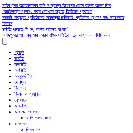
Skip
ফরিদপুরের আলফাডাঙ্গায় জমি সংক্রান্ত বিরোধের জেরে হামলা আহত তিন
to
হোয়াটসঅ্যাপ ট্র্যাপ: নতুন কৌশলে বাড়ছে ডিজিটাল প্রতারণা
content
সমমর্মী নেতৃত্বই প্রতিষ্ঠানের সাফল্যের চাবিকাঠি :প্রতিষ্ঠান প্রধান/ বস/ ম্যানেজার
হিসেবে
দুর্নীতি থামাতে কি শুধু কঠোর আইনই যথেষ্ট?
ফরিদপুরের আলফাডাঙ্গায় বাজার বণিক সমিতির নতুন আহ্বায়ক কমিটি গঠন
প্রচ্ছদ
জাতীয়
রাজনীতি
অর্থনীতি
আন্তর্জাতিক
খেলাধুলা
বিনোদন
বিজ্ঞান ও প্রযুক্তি
দেশজুড়ে
আর্কাইভ
আর এম জি জোন
ই পি জেড জোন
অন্যান্য
ভিন্ন ধরণ