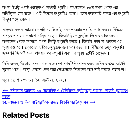
বাগদা চিংড়ি একটি গুরুত্বপূর্ণ অর্থকরী প্রাণী। বাংলাদেশে ৮০’র দশক থেকে এর
বাণিজ্যিক চাষ হচ্ছে। এটি বিদেশে রপ্তানিও হচ্ছে। তবে কাছাকাছি সময়ে এর রপ্তানি
কিছুটা পড়ে গেছে।
সাত্তার বলেন, আমরা দেখেছি যে জিআই সনদ পাওয়ার পর বিদেশের বাজারে বিভিন্ন
পণ্যের দাম ৩০ শতাংশ পর্যন্ত বাড়ে। জিআই ট্যাগ ব্র্যান্ডিং হিসেবে কাজ করে।
বাংলাদেশ থেকে অনেকে বাগদা চিংড়ি রপ্তানি করছে। জিআই সনদ না থাকলে এর
মূল্য কম হয়। ক্রেতারা এটিকে ব্র্যান্ডেড বলে মনে করে না। বিসিকের তথ্য অনুযায়ী
জামদানি জিআই সনদ পাওয়ার পর রপ্তানি এবং এর মূল্য দুটোই বেড়েছে।
তিনি বলেন, জিআই সনদ পেলে বাংলাদেশ পণ্যটি উৎপাদন করার অধিকার এবং আইনি
সুরক্ষা পাবে। অন্য কোনো দেশ আর সেগুলোকে নিজেদের বলে দাবি করতে পারবে না।
সূত্র
: দেশ রূপান্তর (১৯ অক্টোবর, ২০২১)
Post
⟵
ইতিহাসে অক্টোবর ৩০ সাংবাদিক ও টেলিভিশন ব্যক্তিত্ব ফজলে লোহানী মৃত্যুবরণ
করেন
navigation
ডা. কামরুল ও বিনা পারিশ্রমিকে হাজার কিডনি প্রতিস্থাপন
⟶
Related Posts