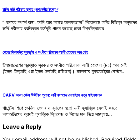
ঢাবির ভর্তি পরীক্ষায় ডুসার প্রশংসনীয় উদ্যোগ
” হৃদয়ের স্পর্শে রাঙ্গা, আমি আর আমার আলফাডাঙ্গা” শিরোনামে ঢাবির বিভিন্ন অনুষদের
ভর্তি পরীক্ষায় ব্যতিক্রম কর্মসূচি পালন করেছে ঢাকা বিশ্ববিদ্যালয়ে…
দেশের কিংবদন্তি সুরস্রষ্টা ও সংগীত পরিচালক আলী হোসেন আর নেই
উপমহাদেশের প্রখ্যাত সুরকার ও সংগীত পরিচালক আলী হোসেন (৮১) আর নেই
(ইন্না লিল্লাহি ওয়া ইন্না ইলাইহি রাজিউন)। মঙ্গলবারে যুক্তরাষ্ট্রের বোস্টন…
CARV ডাবল স্টেপ ডিজিটাল পুলার: ভারী কাপড়ের সেলাইয়ে নতুন মাইলফলক
গার্মেন্টস শিল্পে ডেনিম, লেদার ও ব্যাগের মতো ভারী ফ্যাব্রিক সেলাই করতে
অপারেটরদের প্রায়ই ফ্যাব্রিক স্লিপেজ ও সিমের মান নিয়ে সমস্যায়…
Leave a Reply
Your email address will not be published.
Required fields