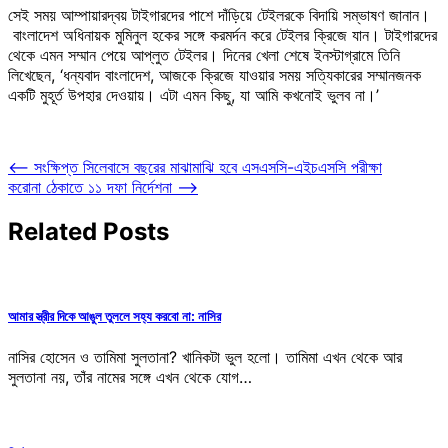
সেই সময় আম্পায়ারদ্বয় টাইগারদের পাশে দাঁড়িয়ে টেইলরকে বিদায়ি সম্ভাষণ জানান।
বাংলাদেশ অধিনায়ক মুমিনুল হকের সঙ্গে করমর্দন করে টেইলর ক্রিজে যান। টাইগারদের
থেকে এমন সম্মান পেয়ে আপ্লুত টেইলর। দিনের খেলা শেষে ইনস্টাগ্রামে তিনি
লিখেছেন, ‘ধন্যবাদ বাংলাদেশ, আজকে ক্রিজে যাওয়ার সময় সত্যিকারের সম্মানজনক
একটি মুহূর্ত উপহার দেওয়ায়। এটা এমন কিছু, যা আমি কখনোই ভুলব না।’
Post
⟵
সংক্ষিপ্ত সিলেবাসে বছরের মাঝামাঝি হবে এসএসসি-এইচএসসি পরীক্ষা
করোনা ঠেকাতে ১১ দফা নির্দেশনা
⟶
navigation
Related Posts
আমার স্ত্রীর দিকে আঙুল তুললে সহ্য করবো না: নাসির
নাসির হোসেন ও তামিমা সুলতানা? খানিকটা ভুল হলো। তামিমা এখন থেকে আর
সুলতানা নয়, তাঁর নামের সঙ্গে এখন থেকে যোগ…