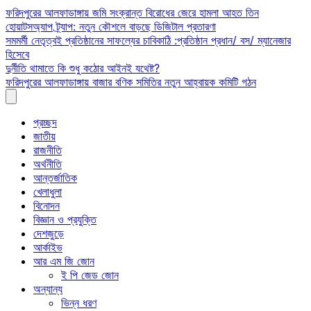
Skip
ফরিদপুরের আলফাডাঙ্গায় জমি সংক্রান্ত বিরোধের জেরে হামলা আহত তিন
to
হোয়াটসঅ্যাপ ট্র্যাপ: নতুন কৌশলে বাড়ছে ডিজিটাল প্রতারণা
content
সমমর্মী নেতৃত্বই প্রতিষ্ঠানের সাফল্যের চাবিকাঠি :প্রতিষ্ঠান প্রধান/ বস/ ম্যানেজার
হিসেবে
দুর্নীতি থামাতে কি শুধু কঠোর আইনই যথেষ্ট?
ফরিদপুরের আলফাডাঙ্গায় বাজার বণিক সমিতির নতুন আহ্বায়ক কমিটি গঠন
প্রচ্ছদ
জাতীয়
রাজনীতি
অর্থনীতি
আন্তর্জাতিক
খেলাধুলা
বিনোদন
বিজ্ঞান ও প্রযুক্তি
দেশজুড়ে
আর্কাইভ
আর এম জি জোন
ই পি জেড জোন
অন্যান্য
ভিন্ন ধরণ