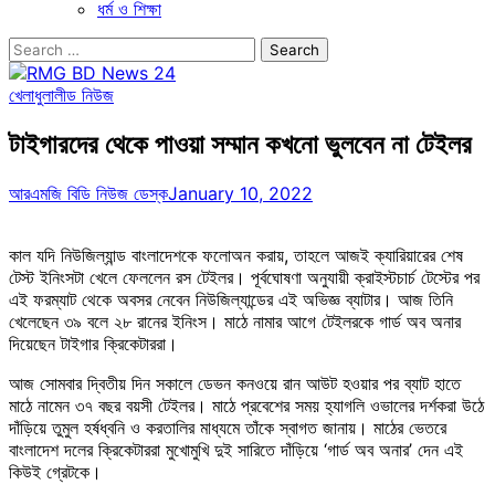
ধর্ম ও শিক্ষা
Search
for:
খেলাধুলা
লীড নিউজ
টাইগারদের থেকে পাওয়া সম্মান কখনো ভুলবেন না টেইলর
আরএমজি বিডি নিউজ ডেস্ক
January 10, 2022
কাল যদি নিউজিল্যান্ড বাংলাদেশকে ফলোঅন করায়, তাহলে আজই ক্যারিয়ারের শেষ
টেস্ট ইনিংসটা খেলে ফেললেন রস টেইলর। পূর্বঘোষণা অনুযায়ী ক্রাইস্টচার্চ টেস্টের পর
এই ফরম্যাট থেকে অবসর নেবেন নিউজিল্যান্ডের এই অভিজ্ঞ ব্যাটার। আজ তিনি
খেলেছেন ৩৯ বলে ২৮ রানের ইনিংস। মাঠে নামার আগে টেইলরকে গার্ড অব অনার
দিয়েছেন টাইগার ক্রিকেটাররা।
আজ সোমবার দ্বিতীয় দিন সকালে ডেভন কনওয়ে রান আউট হওয়ার পর ব্যাট হাতে
মাঠে নামেন ৩৭ বছর বয়সী টেইলর। মাঠে প্রবেশের সময় হ্যাগলি ওভালের দর্শকরা উঠে
দাঁড়িয়ে তুমুল হর্ষধ্বনি ও করতালির মাধ্যমে তাঁকে স্বাগত জানায়। মাঠের ভেতরে
বাংলাদেশ দলের ক্রিকেটাররা মুখোমুখি দুই সারিতে দাঁড়িয়ে ‘গার্ড অব অনার’ দেন এই
কিউই গ্রেটকে।