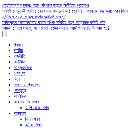
Skip
হোয়াটসঅ্যাপ ট্র্যাপ: নতুন কৌশলে বাড়ছে ডিজিটাল প্রতারণা
to
সমমর্মী নেতৃত্বই প্রতিষ্ঠানের সাফল্যের চাবিকাঠি :প্রতিষ্ঠান প্রধান/ বস/ ম্যানেজার হিসে
content
দুর্নীতি থামাতে কি শুধু কঠোর আইনই যথেষ্ট?
ফরিদপুরের আলফাডাঙ্গায় বাজার বণিক সমিতির নতুন আহ্বায়ক কমিটি গঠন
আমড়া : দামে সস্তা, গুণে সেরা! নামের শুরুতে ‘আম’ থাকলেই কি আম হয়?
প্রচ্ছদ
জাতীয়
রাজনীতি
অর্থনীতি
আন্তর্জাতিক
খেলাধুলা
বিনোদন
বিজ্ঞান ও প্রযুক্তি
দেশজুড়ে
আর্কাইভ
আর এম জি জোন
ই পি জেড জোন
অন্যান্য
ভিন্ন ধরণ
ধর্ম ও শিক্ষা