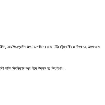
েরেটনিন, নরএপিনেফ্রাইন এবং ডোপামিনের মতো নিউরোট্রান্সমিটারের উৎপাদন, এলোমেলো
 জটিল মিথষ্ক্রিয়ার মধ্য দিয়ে উদ্ভুত হয় ডিপ্রেশন।