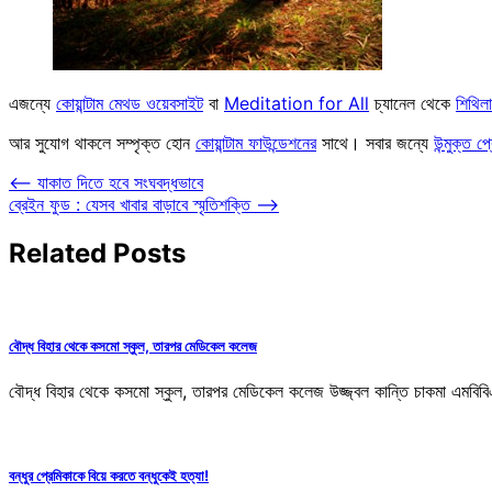
এজন্যে
কোয়ান্টাম মেথড ওয়েবসাইট
বা
Meditation for All
চ্যানেল থেকে
শিথিল
আর সুযোগ থাকলে সম্পৃক্ত হোন
কোয়ান্টাম ফাউন্ডেশনের
সাথে। সবার জন্যে
উন্মুক্ত প্
Post
⟵
যাকাত দিতে হবে সংঘবদ্ধভাবে
ব্রেইন ফুড : যেসব খাবার বাড়াবে স্মৃতিশক্তি
⟶
navigation
Related Posts
বৌদ্ধ বিহার থেকে কসমো স্কুল, তারপর মেডিকেল কলেজ
বৌদ্ধ বিহার থেকে কসমো স্কুল, তারপর মেডিকেল কলেজ উজ্জ্বল কান্তি চাকমা এমবিবিএস শি
বন্ধুর প্রেমিকাকে বিয়ে করতে বন্ধুকেই হত্যা!