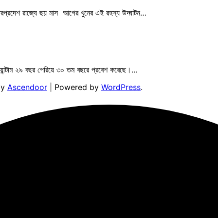
্তরপ্রদেশ রাজ্যে ছয় মাস আগের খুনের এই রহস্য উদ্ঘাটন…
োয়ান্টাম ২৯ বছর পেরিয়ে ৩০ তম বছরে প্রবেশ করেছে।…
by
Ascendoor
| Powered by
WordPress
.