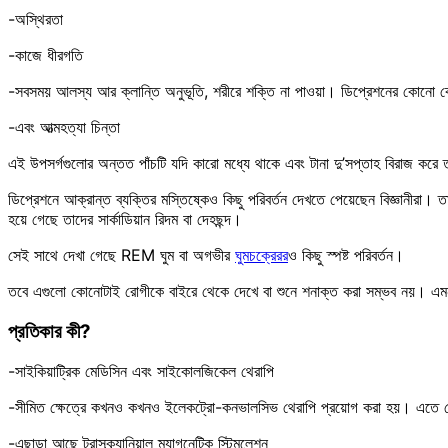
-অস্থিরতা
-কাজে ধীরগতি
-সবসময় আলস্য আর ক্লান্তি অনুভূতি, শরীরে শক্তি না পাওয়া। ডিপ্রেশনের কোনো ক
-এবং আত্মহত্যা চিন্তা
এই উপসর্গগুলোর অন্তত পাঁচটি যদি কারো মধ্যে থাকে এবং টানা দু’সপ্তাহ বিরাজ করে 
ডিপ্রেশনে আক্রান্ত ব্যক্তির মস্তিষ্কেও কিছু পরিবর্তন দেখতে পেয়েছেন বিজ্ঞানীরা
হয়ে গেছে তাদের সার্কাডিয়ান রিদম বা দেহছন্দ।
সেই সাথে দেখা গেছে REM ঘুম বা অগভীর
ঘুমচক্রেরর
ও কিছু স্পষ্ট পরিবর্তন।
তবে এগুলো কোনোটাই রোগীকে বাইরে থেকে দেখে বা শুনে শনাক্ত করা সম্ভব নয়। এমনক
প্রতিকার কী?
-সাইকিয়াট্রিক মেডিসিন এবং সাইকোলজিকেল থেরাপি
-সীমিত ক্ষেত্রে কখনও কখনও ইলেকট্রো-কনভালসিভ থেরাপি প্রয়োগ করা হয়। এতে রোগীর
-এছাড়া আছে ট্রান্সক্র্যানিয়াল ম্যাগনেটিক স্টিমুলেশন