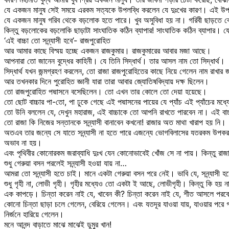
যে একজন মানুষ সেই সময়ে এরকম সত্যকে উপলব্ধি করলেন যে দুঃখের কারণ। এই উপলব
যে একজন মানুষ গরিব থেকে বড়লোক হতে পারে। খুব অসুবিধা হয় না। গরিবী ছাড়তে 
কিন্তু বড়লোকের বড়লোকি ছাড়াটা সাংঘাতিক কঠিন ব্যাপার! সাংঘাতিক কঠিন ব্যাপার। য
‘এই বাচ্চা তো সন্ন্যাসী হবে’- রাজপুরোহিত
আর আমার কাছে বিস্ময় হচ্ছে একজন রাজকুমার। রাজকুমারের আবার মজা আছে।
আপনারা তো জানেন বুদ্ধের কাহিনী। যে তিনি সিদ্ধার্থ। তার আসল নাম তো সিদ্ধার্থ।
সিদ্ধার্থ যখন জন্মগ্রহণ করলেন, তো রাজা রাজপুরোহিতের কাছে নিয়ে গেলেন নাম রাখা
আর তখনকার দিনে পুরোহিত জ্ঞানী যারা তারা আবার জ্যোতিষবিদ্যায় দক্ষ ছিলেন।
তো রাজপুরোহিত পদ্মাসনে বসেছিলেন। তো এখন তার কোলে তো দেয়া হয়েছে।
তো ছোট বাচ্চার পা-তো, পা ঢুকে গেছে এই পদ্মাসনের পায়ের যে প্যাঁচ এই প্যাঁচের 
তো উনি বললেন যে, দেখুন মহারাজ, এই বাচ্চাকে তো আপনি রাখতে পারবেন না। এই বাচ্চ
তো রাজা কি নিজের সন্তানকে সন্ন্যাসী বানাবেন কখনো! রাজার অত মাথা খারাপ হয় নি।
অতএব তার জন্যে সে যাতে সন্ন্যাসী না হতে পারে এজন্যে ভোগবিলাসের যতরকম উপকরণ
অভাব না হয়।
এবং পৃথিবীর কোনোরকম জরাব্যাধি দুঃখ যেন কোনোভাবেই খোঁজ সে না পায়। কিন্তু 
শুধু গেরুয়া বসন পরলেই সন্ন্যাসী হওয়া যায় না…
আমরা তো সন্ন্যাসী হতে চাই। মানে একটা গেরুয়া বসন পরে নেই। ভাবি যে, সন্ন্যাসী 
শুধু গৃহী না, লোভী গৃহী। গৃহীর মধ্যেও তো একটা ই আছে, লোভীগৃহী। কিন্তু কি হয় না
এক কাপড়ে। চিন্তা করেন নাই যে, খাবেন কী? চিন্তা করেন নাই যে, শীত আসলে পরবেন
কোনো চিন্তা ছাড়া চলে গেলেন, বেরিয়ে গেলেন। এবং যতদূর যাওয়া যায়, যাওয়ার পরে গ
নির্জনে হারিয়ে গেলেন।
মনে আনন্দ বাড়াতে মাঝে মাঝেই ডুমুর খান!