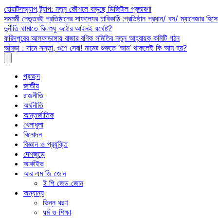
Skip
হোয়াটসঅ্যাপ ট্র্যাপ: নতুন কৌশলে বাড়ছে ডিজিটাল প্রতারণা
to
সমমর্মী নেতৃত্বই প্রতিষ্ঠানের সাফল্যের চাবিকাঠি :প্রতিষ্ঠান প্রধান/ বস/ ম্যানেজার হিসে
content
দুর্নীতি থামাতে কি শুধু কঠোর আইনই যথেষ্ট?
ফরিদপুরের আলফাডাঙ্গায় বাজার বণিক সমিতির নতুন আহ্বায়ক কমিটি গঠন
আমড়া : দামে সস্তা, গুণে সেরা! নামের শুরুতে ‘আম’ থাকলেই কি আম হয়?
প্রচ্ছদ
জাতীয়
রাজনীতি
অর্থনীতি
আন্তর্জাতিক
খেলাধুলা
বিনোদন
বিজ্ঞান ও প্রযুক্তি
দেশজুড়ে
আর্কাইভ
আর এম জি জোন
ই পি জেড জোন
অন্যান্য
ভিন্ন ধরণ
ধর্ম ও শিক্ষা