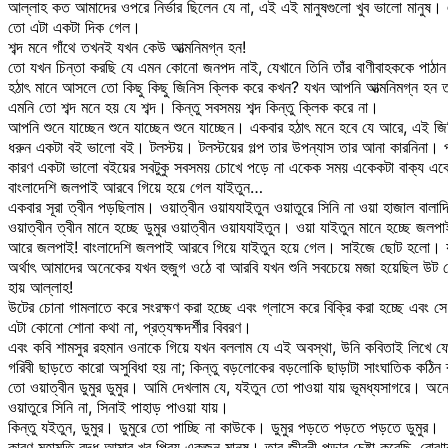
আল্লাহ কত আমাদের ওপরে নির্ভার ছিলেন যে না, এই এই মানুষগুলো খুব ভালো মানুষ।
তো এটা একটা দিক গেল।
শব্দ মনে গাঁথে তখনই যখন কেউ আত্মনিমগ্ন হন!
তো যখন চিন্তা করছি যে এমন কোনো জনপদ নাই, যেখানে তিনি তাঁর বাণীবাহককে পাঠা
হঠাৎ মানে আসলে তো কিছু কিছু জিনিস ক্লিক করে কখন? যখন আপনি আত্মনিমগ্ন হন
এমনি তো শব্দ মনে হয় যে শব্দ। কিন্তু সবসময় শব্দ কিন্তু ক্লিক করে না।
আপনি শুনে যাচ্ছেন শুনে যাচ্ছেন শুনে যাচ্ছেন। একবার হঠাৎ মনে হবে যে আরে, এই জ
ধরুন একটা বই ভালো বই। টলস্টয়। টলস্টয়ের গল্প তার উপন্যাস তার আনা কারনিনা
কারণ একটা ভালো বইয়ের সবটুকু সবসময় চোখে পড়ে না একেক সময় একেকটা বাক্য একে
বাংলাদেশি জলপাই আরবে গিয়ে হয়ে গেল যাইতুন…
একবার সূরা ত্বীন পড়ছিলাম। ওয়াত্বীন ওয়াযযাইতুন ওয়াতুরে সিনি না ওয়া হাজাল বা
ওয়াত্বীন ত্বীন মানে হচ্ছে ডুমুর ওয়াত্বীন ওয়াযযাইতুন। ওয়া যাইতুন মানে হচ্ছে জলপ
আরে জলপাই! বাংলাদেশি জলপাই আরবে গিয়ে যাইতুন হয়ে গেল। সাইজে ছোট হলো। য
অর্থাৎ আমাদের অনেকের যখন হুজুগ ওঠে বা আরবি যখন শুনি সবচেয়ে মজা হয়েছিল উ
হায় আল্লাহ!
উটের চোনা গামলাতে করে সংরক্ষণ করা হচ্ছে এবং গ্লাসে করে বিক্রি করা হচ্ছে এবং
এটা কোনো শোনা কথা না, প্রত্যক্ষদর্শীর বিবরণ।
এবং কবি শামসুর রহমান ওনাকে গিয়ে যখন বললাম যে এই অবস্থা, উনি কবিতাই লিখে 
গরিবী ছাড়তে কারো অসুবিধা হয় না; কিন্তু বড়লোকের বড়লোকি ছাড়াটা সাংঘাতিক কঠিন ব
তো ওয়াত্বীন ডুমুর ডুমুর। আমি দেখলাম যে, যইতুন তো পাওয়া যায় ভূমধ্যসাগরে। অ
ওয়াতুরে সিনি না, সিনাই পাহাড় পাওয়া যায়।
কিন্তু যইতুন, ডুমুর। ডুমুরে তো পাচ্ছি না কাউকে। ডুমুর পড়তে পড়তে পড়তে ডুমুর।
কারণ মহামতি বুদ্ধ আমার খুব প্রিয় একজন মানুষ। তার জীবনী পড়ার চেষ্টা করেছি, বোঝা