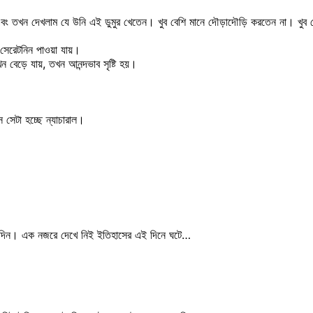
বং তখন দেখলাম যে উনি এই ডুমুর খেতেন। খুব বেশি মানে দৌড়াদৌড়ি করতেন না। খুব বে
ি সেরেটনিন পাওয়া যায়।
খন বেড়ে যায়, তখন আনন্দভাব সৃষ্টি হয়।
 সেটা হচ্ছে ন্যাচারাল।
ম) দিন। এক নজরে দেখে নিই ইতিহাসের এই দিনে ঘটে…