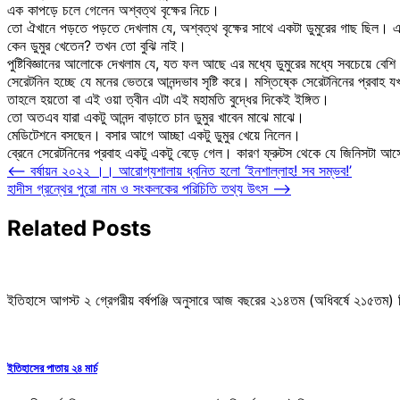
এক কাপড়ে চলে গেলেন অশ্বত্থ বৃক্ষের নিচে।
তো ঐখানে পড়তে পড়তে দেখলাম যে, অশ্বত্থ বৃক্ষের সাথে একটা ডুমুরের গাছ ছিল। এ
কেন ডুমুর খেতেন? তখন তো বুঝি নাই।
পুষ্টিবিজ্ঞানের আলোকে দেখলাম যে, যত ফল আছে এর মধ্যে ডুমুরের মধ্যে সবচেয়ে বেশ
সেরেটনিন হচ্ছে যে মনের ভেতরে আনন্দভাব সৃষ্টি করে। মস্তিষ্কে সেরেটনিনের প্রবাহ য
তাহলে হয়তো বা এই ওয়া ত্বীন এটা এই মহামতি বুদ্ধের দিকেই ইঙ্গিত।
তো অতএব যারা একটু আনন্দ বাড়াতে চান ডুমুর খাবেন মাঝে মাঝে।
মেডিটেশনে বসছেন। বসার আগে আচ্ছা একটু ডুমুর খেয়ে নিলেন।
ব্রেনে সেরেটনিনের প্রবাহ একটু একটু বেড়ে গেল। কারণ ফ্রুটস থেকে যে জিনিসটা আসে
Post
⟵
বর্ষায়ন ২০২২ ।। আরোগ্যশালায় ধ্বনিত হলো ‘ইনশাল্লাহ! সব সম্ভব!’
হাদীস গ্রন্থের পুরো নাম ও সংকলকের পরিচিতি তথ্য উৎস
⟶
navigation
Related Posts
ইতিহাসে আগস্ট ২ গ্রেগরীয় বর্ষপঞ্জি অনুসারে আজ বছরের ২১৪তম (অধিবর্ষে ২১৫ত
ইতিহাসের পাতায় ২৪ মার্চ