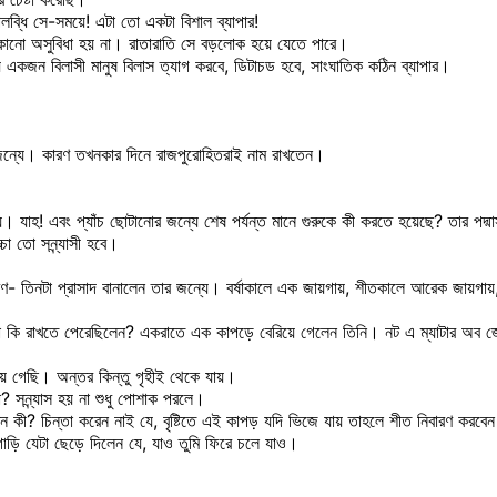
্ধি সে-সময়ে! এটা তো একটা বিশাল ব্যাপার!
কোনো অসুবিধা হয় না। রাতারাতি সে বড়লোক হয়ে যেতে পারে।
ে একজন বিলাসী মানুষ বিলাস ত্যাগ করবে, ডিটাচড হবে, সাংঘাতিক কঠিন ব্যাপার।
র জন্যে। কারণ তখনকার দিনে রাজপুরোহিতরাই নাম রাখতেন।
মধ্যে। যাহ! এবং প্যাঁচ ছোটানোর জন্যে শেষ পর্যন্ত মানে গুরুকে কী করতে হয়েছে? তার
া তো সন্ন্যাসী হবে।
- তিনটা প্রাসাদ বানালেন তার জন্যে। বর্ষাকালে এক জায়গায়, শীতকালে আরেক জায়গায়,
রাজা কি রাখতে পেরেছিলেন? একরাতে এক কাপড়ে বেরিয়ে গেলেন তিনি। নট এ ম্যাটার অব
হয়ে গেছি। অন্তর কিন্তু গৃহীই থেকে যায়।
? সন্ন্যাস হয় না শুধু পোশাক পরলে।
 কী? চিন্তা করেন নাই যে, বৃষ্টিতে এই কাপড় যদি ভিজে যায় তাহলে শীত নিবারণ করবেন
াড়ি যেটা ছেড়ে দিলেন যে, যাও তুমি ফিরে চলে যাও।