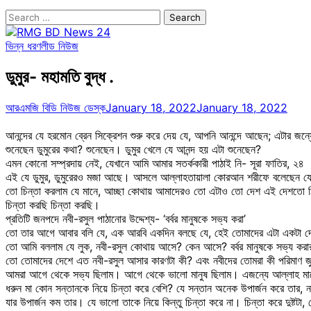
Search
for:
ভিন্ন ধরণ
লীড নিউজ
ডুমুর- মহামতি বুদ্ধ .
আরএমজি বিডি নিউজ ডেস্ক
January 18, 2022
January 18, 2022
আনন্দের যে হরমোন ব্রেন সিক্রেশন শুরু করে দেয় যে, আপনি আনন্দে আছেন; এটার জন্যে
শুনেছেন ডুমুরের কথা? শুনেছেন। ডুমুর খেলে যে আনন্দ হয় এটা শুনেছেন?
এমন কোনো সম্প্রদায় নেই, যেখানে আমি আমার সতর্ককারী পাঠাই নি- সূরা ফাতির, ২৪
এই যে ডুমুর, ডুমুরেরও মজা আছে। আসলে আল্লাহতায়ালা কোরআন শরীফে বলেছেন যে
তো চিন্তা করলাম যে মানে, আচ্ছা কোথায় আমাদেরও তো এটাও তো দেশ এই দেশতো
চিন্তা করছি চিন্তা করছি।
প্রতিটি জনপদে নবী-রসুল পাঠানোর উদ্দেশ্য- ‘বর্বর মানুষকে সভ্য করা’
তো তার আগে আবার বলি যে, এক আরবি একদিন বলছে যে, হেই তোমাদের এটা একটা দে
তো আমি বললাম যে লুক, নবী-রসুল কোথায় আসে? কেন আসে? বর্বর মানুষকে সভ্য করা
তো তোমাদের দেশে এত নবী-রসুল আসার কারণটা কী? এবং নবীদের তোমরা কী পরিমাণ জু
আমরা আগে থেকে সভ্য ছিলাম। আগে থেকে ভালো মানুষ ছিলাম। এজন্যে আল্লাহ ম
ধরুন মা কোন সন্তানকে নিয়ে চিন্তা করে বেশি? যে সন্তান অনেক উপার্জন করে তার, ন
যার উপার্জন কম তার। যে ভালো তাকে নিয়ে কিন্তু চিন্তা করে না। চিন্তা করে দুষ্টটা