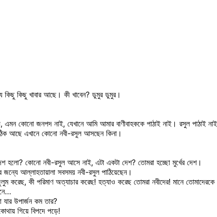
 কিছু কিছু খাবার আছে। কী খাবেন? ডুমুর ডুমুর।
, এমন কোনো জনপদ নাই, যেখানে আমি আমার বাণীবাহককে পাঠাই নাই। রসুল পাঠাই না
 ঠিক আছে এখানে কোনো নবী-রসুল আসছেন কিনা।
শ হলো? কোনো নবী-রসুল আসে নাই, এটা একটা দেশ? তোমরা হচ্ছো মুর্খের দেশ।
র জন্যে আল্লাহতায়ালা সবসময় নবী-রসুল পাঠিয়েছেন।
লুম করেছ, কী পরিমাণ অত্যাচার করেছ! হত্যাও করেছ তোমরা নবীদের! মানে তোমাদেরকে 
ানে…
া যার উপার্জন কম তার?
, কোথায় গিয়ে বিপদে পড়ে!