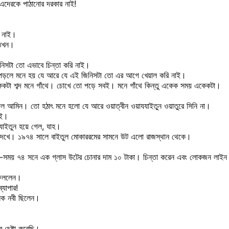
 এদেরকে পাঠানোর দরকার নাই!
ন নাই।
 তখন।
িনিসটা তো এভাবে চিন্তা করি নাই।
। পড়লে মনে হয় যে আরে যে এই জিনিসটা তো এর আগে খেয়াল করি নাই।
কটা শব্দ মনে গাঁথে। চোখে তো পড়ে সবই। মনে গাঁথে কিন্তু একেক সময় একেকটা।
লাদিল আমিন। তো হঠাৎ মনে হলো যে আরে ওয়াত্বীন ওয়াযযাইতুন ওয়াতুরে সিনি না।
াই।
াইতুন হয়ে গেল, যাহ।
ট দেখে। ১৯৭৪ সালে বাইতুল মোকাররমের সামনে উট এলো রাজস্থান থেকে।
 সে-সময় ৭৪ সনে এক গ্লাস উটের চোনার দাম ১০ টাকা। চিন্তা করেন এবং লোকজন লাইন ধ
ফেললেন।
্যাপার!
নেক নবী ছিলেন।
র চেষ্টা করেছি।