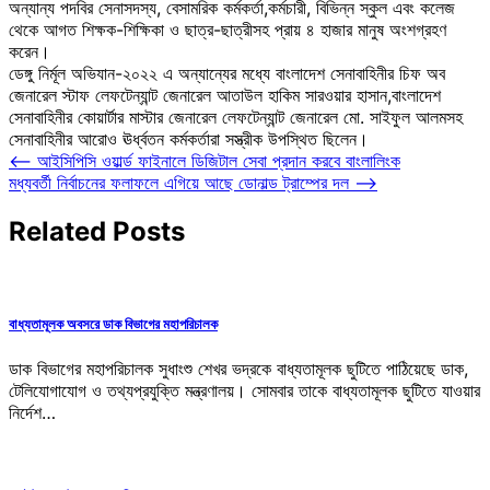
অন্যান্য পদবির সেনাসদস্য, বেসামরিক কর্মকর্তা,কর্মচারী, বিভিন্ন স্কুল এবং কলেজ
থেকে আগত শিক্ষক-শিক্ষিকা ও ছাত্র-ছাত্রীসহ প্রায় ৪ হাজার মানুষ অংশগ্রহণ
করেন।
ডেঙ্গু নির্মূল অভিযান-২০২২ এ অন্যান্যের মধ্যে বাংলাদেশ সেনাবাহিনীর চিফ অব
জেনারেল স্টাফ লেফটেন্যান্ট জেনারেল আতাউল হাকিম সারওয়ার হাসান,বাংলাদেশ
সেনাবাহিনীর কোয়ার্টার মাস্টার জেনারেল লেফটেন্যান্ট জেনারেল মো. সাইফুল আলমসহ
সেনাবাহিনীর আরোও ঊর্ধ্বতন কর্মকর্তারা সস্ত্রীক উপস্থিত ছিলেন।
Post
⟵
আইসিপিসি ওয়ার্ল্ড ফাইনালে ডিজিটাল সেবা প্রদান করবে বাংলালিংক
মধ্যবর্তী নির্বাচনের ফলাফলে এগিয়ে আছে ডোনাল্ড ট্রাম্পের দল
⟶
navigation
Related Posts
বাধ্যতামূলক অবসরে ডাক বিভাগের মহাপরিচালক
ডাক বিভাগের মহাপরিচালক সুধাংশু শেখর ভদ্রকে বাধ্যতামূলক ছুটিতে পাঠিয়েছে ডাক,
টেলিযোগাযোগ ও তথ্যপ্রযুক্তি মন্ত্রণালয়। সোমবার তাকে বাধ্যতামূলক ছুটিতে যাওয়ার
নির্দেশ…