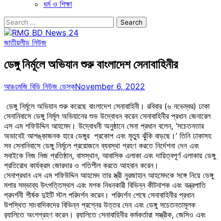
ধর্ম ও শিক্ষা
Search
for:
জাতীয়
লীড নিউজ
ডেঙ্গু নির্মূলে অভিযান শুরু বাংলাদেশ সেনাবাহিনীর
আরএমজি বিডি নিউজ ডেস্ক
November 6, 2022
ডেঙ্গু নির্মূলে অভিযান শুরু করেছে বাংলাদেশ সেনাবাহিনী। রবিবার (৬ নভেম্বর) ঢাকা
সেনানিবাসে ডেঙ্গু নির্মূল অভিযানের শুভ উদ্বোধন করেন সেনাবাহিনীর প্রধান জেনারেল
এস এম শফিউদ্দিন আহমেদ। উদ্বোধনী অনুষ্ঠানে সেনা প্রধান বলেন, ‘সচেতনতার
অভাবেই আশঙ্কাজনক হারে ডেঙ্গুর প্রকোপ এবং মৃত্যু ঝুঁকি বাড়ছে।’ তিনি ঢাকাসহ
সব সেনানিবাসে ডেঙ্গু নির্মূলে প্রয়োজনে ব্যবস্থা গ্রহণ করতে নির্দেশনা দেন এবং
সবাইকে নিজ নিজ প্রতিষ্ঠান, বাসস্থান, আবাসিক এলাকা এবং দায়িত্বপূর্ণ এলাকায় ডেঙ্গু
প্রতিরোধ কার্যক্রম জোরদার ও গতিশীল করতে আহবান করেন।
সেনাপ্রধান এস এম শফিউদ্দিন আহমেদ তার স্ত্রী নুরজাহান আহমেদকে সঙ্গে নিয়ে ডেঙ্গু
মশার সম্ভাব্য উৎপত্তিস্থল এবং মশক নিধনকারী বিভিন্ন কীটনাশক এবং যন্ত্রপাতি
প্রদর্শনী শীর্ষক দুইটি স্টল পরিদর্শন করেন। পরিদর্শন শেষে সেনাবাহিনীর প্রধান
উপস্থিত সাংবাদিকদের বিভিন্ন প্রশ্নের উত্তর দেন এবং ডেঙ্গু সচেতনতামূলক
র‍্যালিতে অংশগ্রহণ করেন। র‍্যালিতে সেনাবাহিনীর কর্মকর্তারা সস্ত্রীক, জেসিও এবং