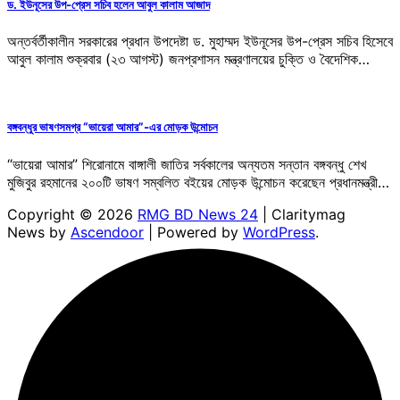
ড. ইউনূসের উপ-প্রেস সচিব হলেন আবুল কালাম আজাদ
অন্তর্বর্তীকালীন সরকারের প্রধান উপদেষ্টা ড. মুহাম্মদ ইউনূসের উপ-প্রেস সচিব হিসেবে
আবুল কালাম শুক্রবার (২৩ আগস্ট) জনপ্রশাসন মন্ত্রণালয়ের চুক্তি ও বৈদেশিক…
বঙ্গবন্ধুর ভাষণসমগ্র “ভায়েরা আমার”-এর মোড়ক উন্মোচন
“ভায়েরা আমার” শিরোনামে বাঙ্গালী জাতির সর্বকালের অন্যতম সন্তান বঙ্গবন্ধু শেখ
মুজিবুর রহমানের ২০০টি ভাষণ সম্বলিত বইয়ের মোড়ক উন্মোচন করেছেন প্রধানমন্ত্রী…
Copyright © 2026
RMG BD News 24
| Claritymag
News by
Ascendoor
| Powered by
WordPress
.