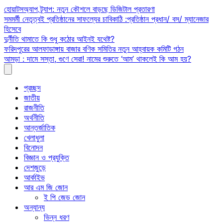
Skip
হোয়াটসঅ্যাপ ট্র্যাপ: নতুন কৌশলে বাড়ছে ডিজিটাল প্রতারণা
to
সমমর্মী নেতৃত্বই প্রতিষ্ঠানের সাফল্যের চাবিকাঠি :প্রতিষ্ঠান প্রধান/ বস/ ম্যানেজার
content
হিসেবে
দুর্নীতি থামাতে কি শুধু কঠোর আইনই যথেষ্ট?
ফরিদপুরের আলফাডাঙ্গায় বাজার বণিক সমিতির নতুন আহ্বায়ক কমিটি গঠন
আমড়া : দামে সস্তা, গুণে সেরা! নামের শুরুতে ‘আম’ থাকলেই কি আম হয়?
প্রচ্ছদ
জাতীয়
রাজনীতি
অর্থনীতি
আন্তর্জাতিক
খেলাধুলা
বিনোদন
বিজ্ঞান ও প্রযুক্তি
দেশজুড়ে
আর্কাইভ
আর এম জি জোন
ই পি জেড জোন
অন্যান্য
ভিন্ন ধরণ