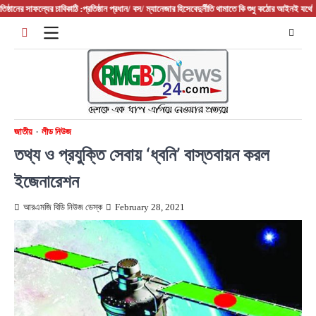
Skip
ের সাফল্যের চাবিকাঠি :প্রতিষ্ঠান প্রধান/ বস/ ম্যানেজার হিসেবে
দুর্নীতি থামাতে কি শুধু কঠোর আইনই যথেষ্ট?
ফরিদপ
to
content
জাতীয়
লীড নিউজ
তথ্য ও প্রযুক্তি সেবায় ‘ধ্বনি’ বাস্তবায়ন করল
ইজেনারেশন
আরএমজি বিডি নিউজ ডেস্ক
February 28, 2021