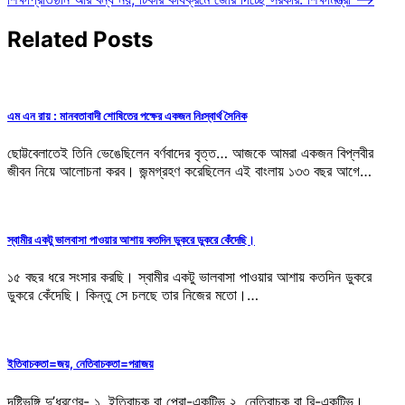
navigation
Related Posts
এম এন রায় : মানবতাবাদী শোষিতের পক্ষের একজন নিঃস্বার্থ সৈনিক
ছোট্টবেলাতেই তিনি ভেঙেছিলেন বর্ণবাদের বৃত্ত… আজকে আমরা একজন বিপ্লবীর
জীবন নিয়ে আলোচনা করব। জন্মগ্রহণ করেছিলেন এই বাংলায় ১৩৩ বছর আগে…
স্বামীর একটু ভালবাসা পাওয়ার আশায় কতদিন ডুকরে ডুকরে কেঁদেছি।
১৫ বছর ধরে সংসার করছি। স্বামীর একটু ভালবাসা পাওয়ার আশায় কতদিন ডুকরে
ডুকরে কেঁদেছি। কিন্তু সে চলছে তার নিজের মতো।…
ইতিবাচকতা=জয়, নেতিবাচকতা=পরাজয়
দৃষ্টিভঙ্গি দু’ধরণের- ১. ইতিবাচক বা প্রো-একটিভ ২. নেতিবাচক বা রি-একটিভ।