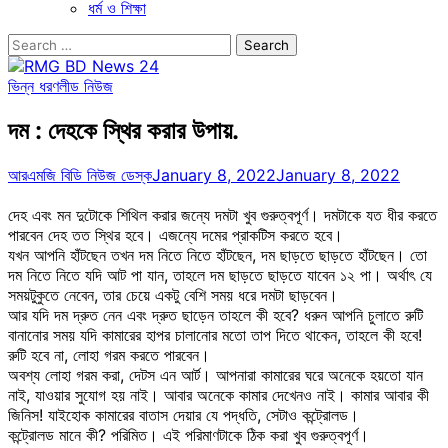
ধর্ম ও শিক্ষা
Search
for:
ভিন্ন ধরণ
লীড নিউজ
দম : দেহকে স্থির করার উপায়.
আরএমজি বিডি নিউজ ডেস্ক
January 8, 2022
January 8, 2022
দেহ এবং মন দুটোকে শিথিল করার জন্যে দমটা খুব গুরুত্বপূর্ণ। দমটাকে যত ধীর করতে
পারবেন দেহ তত স্থির হবে। এজন্যে দমের প্রাকটিস করতে হবে।
যখন আপনি হাঁটছেন তখন দম নিতে নিতে হাঁটছেন, দম ছাড়তে ছাড়তে হাঁটছেন। তো
দম নিতে নিতে যদি আট পা যান, তাহলে দম ছাড়তে ছাড়তে যাবেন ১২ পা। অর্থাৎ যে
সময়টুকুতে নেবেন, তার চেয়ে একটু বেশি সময় ধরে দমটা ছাড়বেন।
আর যদি দম দ্রুত নেন এবং দ্রুত ছাড়েন তাহলে কী হবে? ধরুন আপনি চুলাতে রুটি
বানানোর সময় যদি কামারের হাপর চালানোর মতো তাপ দিতে থাকেন, তাহলে কী হবে!
রুটি হবে না, লোহা গরম করতে পারবেন।
অবশ্য লোহা গরম করা, দেটস এন আর্ট। আপনারা কামারের ঘরে অনেকে হয়তো যান
নাই, যাওয়ার সুযোগ হয় নাই। আবার অনেকে কামার দেখেনও নাই। কামার আবার কী
জিনিস! যাইহোক কামারের বাতাস দেয়ার যে পদ্ধতি, সেটাও কন্ট্রোলড।
কন্ট্রোলড মানে কী? পরিমিত। এই পরিমাণটাকে ঠিক করা খুব গুরুত্বপূর্ণ।