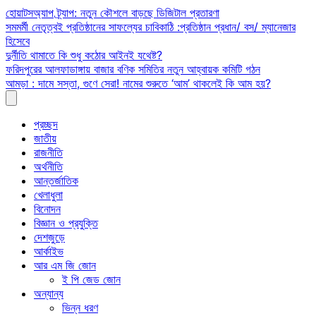
Skip
হোয়াটসঅ্যাপ ট্র্যাপ: নতুন কৌশলে বাড়ছে ডিজিটাল প্রতারণা
to
সমমর্মী নেতৃত্বই প্রতিষ্ঠানের সাফল্যের চাবিকাঠি :প্রতিষ্ঠান প্রধান/ বস/ ম্যানেজার
content
হিসেবে
দুর্নীতি থামাতে কি শুধু কঠোর আইনই যথেষ্ট?
ফরিদপুরের আলফাডাঙ্গায় বাজার বণিক সমিতির নতুন আহ্বায়ক কমিটি গঠন
আমড়া : দামে সস্তা, গুণে সেরা! নামের শুরুতে ‘আম’ থাকলেই কি আম হয়?
প্রচ্ছদ
জাতীয়
রাজনীতি
অর্থনীতি
আন্তর্জাতিক
খেলাধুলা
বিনোদন
বিজ্ঞান ও প্রযুক্তি
দেশজুড়ে
আর্কাইভ
আর এম জি জোন
ই পি জেড জোন
অন্যান্য
ভিন্ন ধরণ