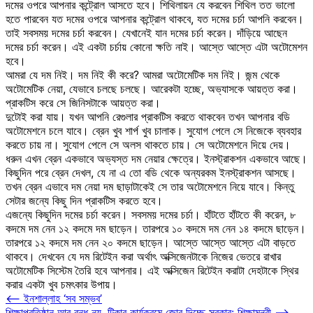
দমের ওপরে আপনার কন্ট্রোল আসতে হবে। শিথিলায়ন যে করবেন শিথিল তত ভালো
হতে পারবেন যত দমের ওপরে আপনার কন্ট্রোল থাকবে, যত দমের চর্চা আপনি করবেন।
তাই সবসময় দমের চর্চা করবেন। যেখানেই যান দমের চর্চা করেন। দাঁড়িয়ে আছেন
দমের চর্চা করেন। এই একটা চর্চায় কোনো ক্ষতি নাই। আস্তে আস্তে এটা অটোমেশন
হবে।
আমরা যে দম নিই। দম নিই কী করে? আমরা অটোমেটিক দম নিই। জন্ম থেকে
অটোমেটিক নেয়া, যেভাবে চলছে চলছে। আরেকটা হচ্ছে, অভ্যাসকে আয়ত্ত করা।
প্রাকটিস করে সে জিনিসটাকে আয়ত্ত করা।
দুটোই করা যায়। যখন আপনি রেগুলার প্রাকটিস করতে থাকবেন তখন আপনার বডি
অটোমেশনে চলে যাবে। ব্রেন খুব শার্প খুব চালাক। সুযোগ পেলে সে নিজেকে ব্যবহার
করতে চায় না। সুযোগ পেলে সে অলস থাকতে চায়। সে অটোমেশনে দিয়ে দেয়।
ধরুন এখন ব্রেন একভাবে অভ্যস্ত দম নেয়ার ক্ষেত্রে। ইনস্ট্রাকশন একভাবে আছে।
কিছুদিন পরে ব্রেন দেখল, যে না এ তো বডি থেকে অন্যরকম ইনস্ট্রাকশন আসছে।
তখন ব্রেন এভাবে দম নেয়া দম ছাড়াটাকেই সে তার অটোমেশনে নিয়ে যাবে। কিন্তু
সেটার জন্যে কিছু দিন প্রাকটিস করতে হবে।
এজন্যে কিছুদিন দমের চর্চা করেন। সবসময় দমের চর্চা। হাঁটতে হাঁটতে কী করেন, ৮
কদমে দম নেন ১২ কদমে দম ছাড়েন। তারপরে ১০ কদমে দম নেন ১৪ কদমে ছাড়েন।
তারপরে ১২ কদমে দম নেন ২০ কদমে ছাড়েন। আস্তে আস্তে আস্তে এটা বাড়তে
থাকবে। দেখবেন যে দম রিটেইন করা অর্থাৎ অক্সিজেনটাকে নিজের ভেতরে রাখার
অটোমেটিক সিস্টেম তৈরি হবে আপনার। এই অক্সিজেন রিটেইন করাটা দেহটাকে স্থির
করার একটা খুব চমৎকার উপায়।
Post
⟵
ইনশাল্লাহ ‘সব সম্ভব’
শিক্ষাপ্রতিষ্ঠান আর বন্ধ নয়, টিকার কার্যক্রমে জোর দিচ্ছে সরকার: শিক্ষামন্ত্রী
⟶