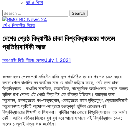
ধর্ম ও শিক্ষা
Search
for:
ধর্ম ও শিক্ষা
লীড নিউজ
দেশের শ্রেষ্ঠ বিদ্যাপীঠ ঢাকা বিশ্ববিদ্যালয়ের শততম
প্রতিষ্ঠাবার্ষিকী আজ
আরএমজি বিডি নিউজ ডেস্ক
July 1, 2021
বঙ্গভঙ্গ রদের প্রেক্ষাপটে সর্বজনীন দাবির মুখে প্রতিষ্ঠিত হওয়ার পর গত ১০০ বছরে
বলতে গেলে বাঙালির সব অর্জনের সঙ্গে যে নামটি জড়িয়ে আছে, সেটি হলো ঢাকা
বিশ্ববিদ্যালয়। বাঙালির সামাজিক, রাজনৈতিক, সাংস্কৃতিক অর্জনগুলোর পেছনে অনন্য
ভূমিকা রাখা দেশের এই শ্রেষ্ঠ বিদ্যাপীঠ এক জীবন্ত ইতিহাস। বায়ান্নর ভাষা
আন্দোলন, উনসত্তরের গণ-অভ্যুত্থান, একাত্তরের মহান মুক্তিযুদ্ধ, স্বৈরাচারবিরোধী
আন্দোলনসহ প্রতিটি আন্দোলন-সংগ্রামে গুরুত্বপূর্ণ ভূমিকা রেখেছেন এই
বিশ্ববিদ্যালয়ের শিক্ষার্থী ও শিক্ষকরা। পৃথিবীর আর কোনো বিশ্ববিদ্যালয়ের এত অর্জন
নেই। জাতির বাতিঘর হিসেবে যুগ যুগ ধরে আলো ছড়ানো এই বিশ্ববিদ্যালয় ১৯২১
সালের ১ জুলাই যাত্রা শুরু করেছিল।