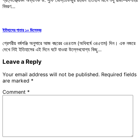
প্রত্নতত্ত্ববিদ অধ্যাপক ড. সুফি মোস্তাফিজুর রহমান ইতিহাস মানে শুধু রাজা-বাদশাহর
বিবরণ…
ইতিহাসের পাতায় ১০ ডিসেম্বর
গ্রেগরীয় বর্ষপঞ্জি অনুসারে আজ বছরের ৩৪৪তম (অধিবর্ষে ৩৪৫তম) দিন। এক নজরে
দেখে নিই ইতিহাসের এই দিনে ঘটে যাওয়া উল্লেখযোগ্য কিছু…
Leave a Reply
Your email address will not be published.
Required fields
are marked
*
Comment
*