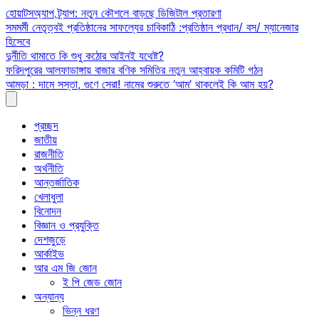
Skip
হোয়াটসঅ্যাপ ট্র্যাপ: নতুন কৌশলে বাড়ছে ডিজিটাল প্রতারণা
to
সমমর্মী নেতৃত্বই প্রতিষ্ঠানের সাফল্যের চাবিকাঠি :প্রতিষ্ঠান প্রধান/ বস/ ম্যানেজার
content
হিসেবে
দুর্নীতি থামাতে কি শুধু কঠোর আইনই যথেষ্ট?
ফরিদপুরের আলফাডাঙ্গায় বাজার বণিক সমিতির নতুন আহ্বায়ক কমিটি গঠন
আমড়া : দামে সস্তা, গুণে সেরা! নামের শুরুতে ‘আম’ থাকলেই কি আম হয়?
প্রচ্ছদ
জাতীয়
রাজনীতি
অর্থনীতি
আন্তর্জাতিক
খেলাধুলা
বিনোদন
বিজ্ঞান ও প্রযুক্তি
দেশজুড়ে
আর্কাইভ
আর এম জি জোন
ই পি জেড জোন
অন্যান্য
ভিন্ন ধরণ