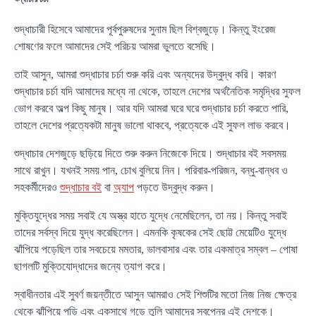
শুদ্ধাচারী হিসেবে আমাদের পূর্বপুরুষদের সুনাম ছিল বিশ্বজুড়ে। কিন্তু ইংরেজ
শোষণের ফলে আমাদের সেই পরিচয় আমরা ভুলতে বসেছি।
তাই আসুন, আমরা শুদ্ধাচার চর্চা শুরু করি এবং অন্যদের উদ্বুদ্ধ করি। কারণ
শুদ্ধাচার চর্চা যদি আমাদের মধ্যে না থেকে, তাহলে দেশের অর্থনৈতিক সমৃদ্ধির সুফল
ভোগ করবে অল্প কিছু মানুষ। আর যদি আমরা ঘরে ঘরে শুদ্ধাচার চর্চা করতে পারি,
তাহলে দেশের প্রত্যেকটা মানুষ ভালো থাকবে, প্রত্যেকে এই সুফল লাভ করবে।
শুদ্ধাচার দেশজুড়ে ছড়িয়ে দিতে শুরু করুন নিজেকে দিয়ে। শুদ্ধাচার বই সবসময়
সাথে রাখুন। যখনই সময় পান, চোখ বুলিয়ে নিন। পরিবার-পরিজন, বন্ধু-বান্ধব ও
সহকর্মীদেরও
শুদ্ধাচার বই
বা
অ্যাপ
পড়তে উদ্বুদ্ধ করুন।
মুক্তিযুদ্ধের সময় সবাই যে অস্ত্র হাতে যুদ্ধে নেমেছিলেন, তা নয়। কিন্তু সবাই
তাদের সর্বস্ব দিয়ে যুদ্ধ করেছিলেন। এমনকি কৃষকের সেই ছোট্ট মেয়েটিও যুদ্ধে
ঝাঁপিয়ে পড়েছিল তার সবচেয়ে মমতার, ভালবাসার এবং তার একমাত্র সম্বল – পোষা
ছাগলটি মুক্তিযোদ্ধাদের জন্যে ত্যাগ করে।
স্বাধীনতার এই সুবর্ণ জয়ন্তীতে আসুন আমরাও সেই শিশুটির মতো নিজ নিজ ক্ষেত্র
থেকে ঝাঁপিয়ে পড়ি এবং একসাথে গড়ে তুলি আমাদের স্বপ্নের এই দেশকে।