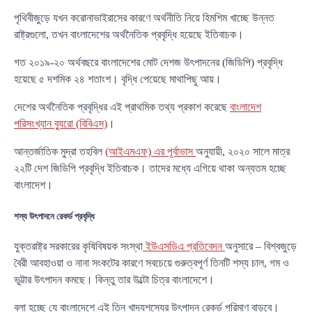
পৃথিবীজুড়ে যখন করোনাভাইরাসের কারণে অর্থনীতি নিয়ে হিমশিম খাচ্ছে উন্নত
রাষ্ট্রগুলো, তখন বাংলাদেশের অর্থনৈতিক প্রবৃদ্ধি হয়েছে ইতিবাচক।
গত ২০১৯-২০ অর্থবছরে বাংলাদেশের মোট দেশজ উৎপাদনের (জিডিপি) প্রবৃদ্ধি
হয়েছে ৫ দশমিক ২৪ শতাংশ। বৃদ্ধি পেয়েছে মাথাপিছু আয়।
দেশের অর্থনৈতিক প্রবৃদ্ধির এই প্রাথমিক তথ্য প্রকাশ করেছে
বাংলাদেশ
পরিসংখ্যান ব্যুরো (বিবিএস)
।
আন্তর্জাতিক মুদ্রা তহবিল
(আইএমএফ) এর পূর্বাভাস
অনুযায়ী, ২০২০ সালে মাত্র
২২টি দেশ জিডিপি প্রবৃদ্ধি ইতিবাচক। তাদের মধ্যে এগিয়ে থাকা অন্যতম হচ্ছে
বাংলাদেশ।
শস্য উৎপাদনে রেকর্ড প্রবৃদ্ধি
যুক্তরাষ্ট্র সরকারের কৃষিবিষয়ক সংস্থা
ইউএসডিএ প্রতিবেদন
অনুসারে – বিশ্বজুড়ে
বৈরী আবহাওয়া ও নানা সংকটের কারণে সবচেয়ে গুরুত্বপূর্ণ তিনটি শস্য চাল, গম ও
ভুট্টার উৎপাদন কমছে। কিন্তু তার উল্টো চিত্র বাংলাদেশে।
বলা হচ্ছে যে বাংলাদেশে এই তিন খাদ্যশস্যের উৎপাদন রেকর্ড পরিমাণ বাড়বে।