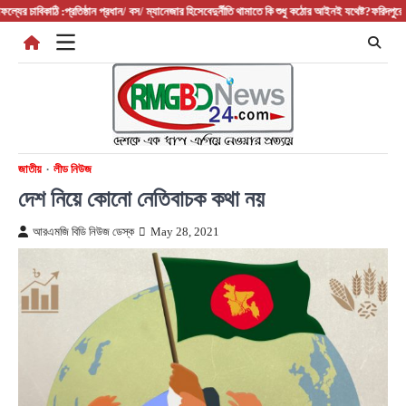
Skip
 :প্রতিষ্ঠান প্রধান/ বস/ ম্যানেজার হিসেবে
দুর্নীতি থামাতে কি শুধু কঠোর আইনই যথেষ্ট?
ফরিদপুরের আলফাডাঙ্গায় 
to
content
জাতীয়
লীড নিউজ
দেশ নিয়ে কোনো নেতিবাচক কথা নয়
আরএমজি বিডি নিউজ ডেস্ক
May 28, 2021