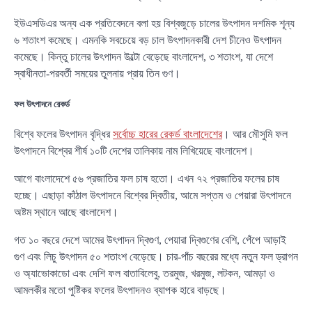
ইউএসডিএর অন্য এক প্রতিবেদনে বলা হয় বিশ্বজুড়ে চালের উৎপাদন দশমিক শূন্য
৬ শতাংশ কমেছে। এমনকি সবচেয়ে বড় চাল উৎপাদনকারী দেশ চীনেও উৎপাদন
কমেছে। কিন্তু চালের উৎপাদন উল্টো বেড়েছে বাংলাদেশ, ৩ শতাংশ, যা দেশে
স্বাধীনতা-পরবর্তী সময়ের তুলনায় প্রায় তিন গুণ।
ফল উৎপাদনে রেকর্ড
বিশ্বে ফলের উৎপাদন বৃদ্ধির
সর্বোচ্চ হারের রেকর্ড বাংলাদেশের
। আর মৌসুমি ফল
উৎপাদনে বিশ্বের শীর্ষ ১০টি দেশের তালিকায় নাম লিখিয়েছে বাংলাদেশ।
আগে বাংলাদেশে ৫৬ প্রজাতির ফল চাষ হতো। এখন ৭২ প্রজাতির ফলের চাষ
হচ্ছে। এছাড়া কাঁঠাল উৎপাদনে বিশ্বের দ্বিতীয়, আমে সপ্তম ও পেয়ারা উৎপাদনে
অষ্টম স্থানে আছে বাংলাদেশ।
গত ১০ বছরে দেশে আমের উৎপাদন দ্বিগুণ, পেয়ারা দ্বিগুণের বেশি, পেঁপে আড়াই
গুণ এবং লিচু উৎপাদন ৫০ শতাংশ বেড়েছে। চার-পাঁচ বছরের মধ্যে নতুন ফল ড্রাগন
ও অ্যাভোকাডো এবং দেশি ফল বাতাবিলেবু, তরমুজ, খরমুজ, লটকন, আমড়া ও
আমলকীর মতো পুষ্টিকর ফলের উৎপাদনও ব্যাপক হারে বাড়ছে।