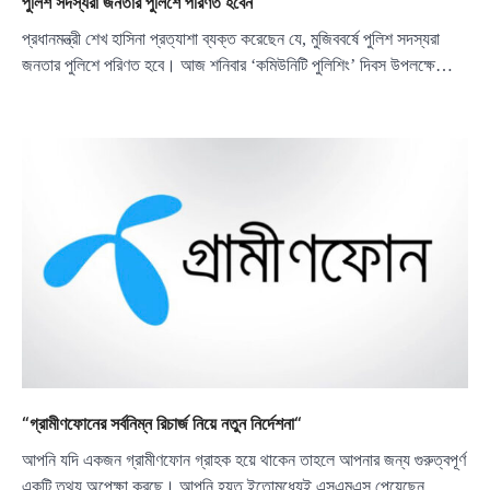
পুলিশ সদস্যরা জনতার পুলিশে পরিণত হবেন
প্রধানমন্ত্রী শেখ হাসিনা প্রত্যাশা ব্যক্ত করেছেন যে, মুজিববর্ষে পুলিশ সদস্যরা
জনতার পুলিশে পরিণত হবে। আজ শনিবার ‘কমিউনিটি পুলিশিং’ দিবস উপলক্ষে…
“গ্রামীণফোনের সর্বনিম্ন রিচার্জ নিয়ে নতুন নির্দেশনা“
আপনি যদি একজন গ্রামীণফোন গ্রাহক হয়ে থাকেন তাহলে আপনার জন্য গুরুত্বপূর্ণ
একটি তথ্য অপেক্ষা করছে। আপনি হয়ত ইতোমধ্যেই এসএমএস পেয়েছেন…