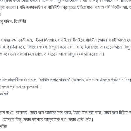
্লাহর কাছে দোয়া করবে। তিনি বিপদ দূর করে দেবেন। খরা ও অজন্মার কারণে যদি দুর্ভিক্ষ
স্থা করবেন। যদি জনমানবহীন বা পানিবিহীন প্রান্তরে হারিয়ে যাও, বাহনও যদি নিখোঁজ হয়,
ন।
বু দাউদ, তিরমিজী
বতের সময় যখন কেউ বলে, ‘ইন্না লিল্লাহে ওয়া ইন্না ইলাইহে রাজিউন (আমরা সবাই আল্লা
এবং প্রার্থনা করে, ‘বিপদের ক্ষয়ক্ষতি পূরণ করে দাও। যা হারিয়ে গেছে তার চেয়ে ভালো কি
ূরণ করে দেন এবং যা চলে গেছে তার চেয়ে ভালো কিছুর ব্যবস্থা করে দেন।
লে উপকারকারীকে যেন বলে, ‘জাযাকাল্লাহু খায়রান’ (আল্লাহ আপনাকে উত্তম প্রতিদান দ
ত্তম প্রশংসা ও কৃতজ্ঞতা।
রমিজী
বে না যে, আল্লাহ! ইচ্ছা হলে আমাকে ক্ষমা করো, ইচ্ছা হলে দয়া করো, ইচ্ছা হলে রিজিক 
ে। তোমাকে কিছু দেয়ার ব্যাপারে আল্লাহকে বাধা দেয়ার কেউ নেই।
ুসলিম