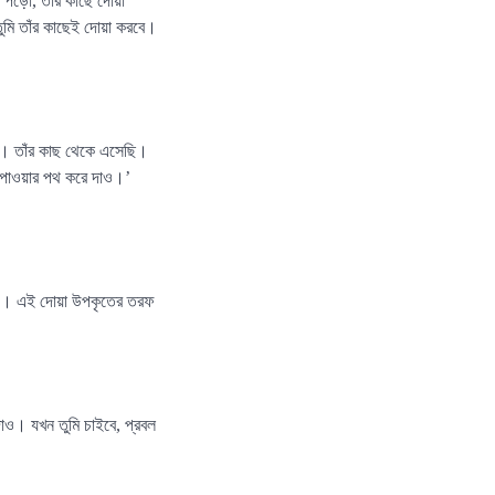
ে পড়ো, তাঁর কাছে দোয়া
 তুমি তাঁর কাছেই দোয়া করবে।
হর। তাঁর কাছ থেকে এসেছি।
ছু পাওয়ার পথ করে দাও।’
িন)। এই দোয়া উপকৃতের তরফ
দাও। যখন তুমি চাইবে, প্রবল