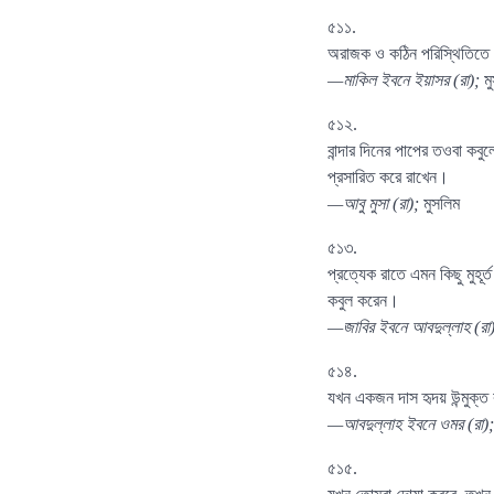
৫১১.
অরাজক ও কঠিন পরিস্থিতিতে ক
—মাকিল ইবনে ইয়াসর (রা);
ম
৫১২.
বান্দার দিনের পাপের তওবা কব
প্রসারিত করে রাখেন।
—আবু মুসা (রা);
মুসলিম
৫১৩.
প্রত্যেক রাতে এমন কিছু মুহূ
কবুল করেন।
—জাবির ইবনে আবদুল্লাহ (রা
৫১৪.
যখন একজন দাস হৃদয় উন্মুক্ত 
—আবদুল্লাহ ইবনে ওমর (রা)
৫১৫.