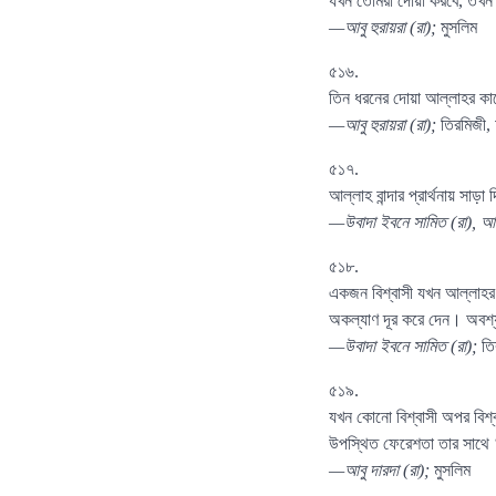
যখন তোমরা দোয়া করবে, তখন পর
—আবু হুরায়রা (রা);
মুসলিম
৫১৬.
তিন ধরনের দোয়া আল্লাহর কা
—আবু হুরায়রা (রা);
তিরমিজী, 
৫১৭.
আল্লাহ বান্দার প্রার্থনায় সাড়
—উবাদা ইবনে সামিত (রা), আবু
৫১৮.
একজন বিশ্বাসী যখন আল্লাহর 
অকল্যাণ দূর করে দেন। অবশ্য
—উবাদা ইবনে সামিত (রা);
তি
৫১৯.
যখন কোনো বিশ্বাসী অপর বিশ
উপস্থিত ফেরেশতা তার সাথে
—আবু দারদা (রা);
মুসলিম