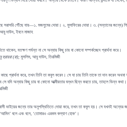
িপূর্ণ বিশ্বাস নিয়ে দোয়া করবে। অন্তর থেকে চাইবে। কারণ আল্লাহ বান্দাকে যা দেবেন, ত
ছে সরাসরি পৌঁছে যায়—১. মজলুমের দোয়া। ২. মুসাফিরের দোয়া। ৩. (সন্তানের জন্যে) 
আবু দাউদ, ইবনে মাজাহ
া দিতে থাকেন, যতক্ষণ পর্যন্ত না সে অন্যায় কিছু চায় বা কোনো সম্পর্কচ্ছেদ প্রার্থনা করে।
 হুরায়রা (রা);
মুসলিম, আবু দাউদ, তিরমিজী
কাছে প্রার্থনা করে, তখন তিনি তা কবুল করেন। সে যা চায় তিনি তাকে তা দান করেন অথবা 
 সে যদি অন্যায় কিছু চায় বা কোনো আত্মীয়তার বন্ধন ছিন্ন করতে চায়, তাহলে ভিন্ন কথা।
রমিজী
্বাসী ভাইয়ের জন্যে তার অনুপস্থিতিতে দোয়া করে, তখন তা কবুল হয়। সে যখনই অন্যের জ
 ‘আমিন’ বলে এবং বলে, ‘তোমারও এরকম কল্যাণ হোক’।