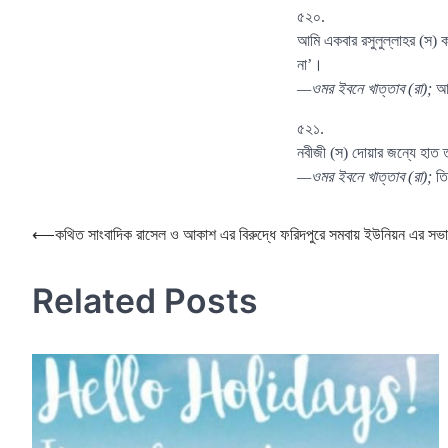
৫২০.
আমি একবার রসুলুল্লাহর (স) 
না’।
—ওমর ইবনে খাত্তাব (রা);
আব
৫২১.
নবীজী (স) দোয়ার জন্যে হাত ত
—ওমর ইবনে খাত্তাব (রা);
তি
Post
⟵
কথিত সাংবাদিক রাসেল ও আকাশ এর বিরুদ্ধে ফরিদপুরে সমবায় ইউনিয়ন এর সভ
navigation
Related Posts