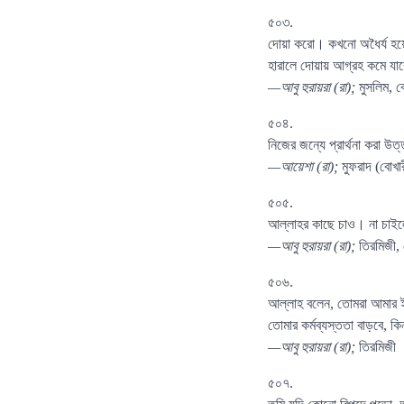
৫০৩.
দোয়া করো। কখনো অধৈর্য হয়ো
হারালে দোয়ায় আগ্রহ কমে যা
—আবু হুরায়রা (রা);
মুসলিম, ব
৫০৪.
নিজের জন্যে প্রার্থনা করা উ
—আয়েশা (রা);
মুফরাদ (বোখা
৫০৫.
আল্লাহর কাছে চাও। না চাইল
—আবু হুরায়রা (রা);
তিরমিজী,
৫০৬.
আল্লাহ বলেন, তোমরা আমার ই
তোমার কর্মব্যস্ততা বাড়বে, ক
—আবু হুরায়রা (রা);
তিরমিজী
৫০৭.