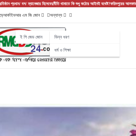
ম্যানেজার হিসেবে
দুর্নীতি থামাতে কি শুধু কঠোর আইনই যথেষ্ট?
ফরিদপুরের আলফাডাঙ্গায় বাজার বণিক সম
ড়ে
আর্কাইভ
আর এম জি জোন
অন্যান্য
ই পি জেড জোন
ভিন্ন ধরণ
ধর্ম ও শিক্ষা