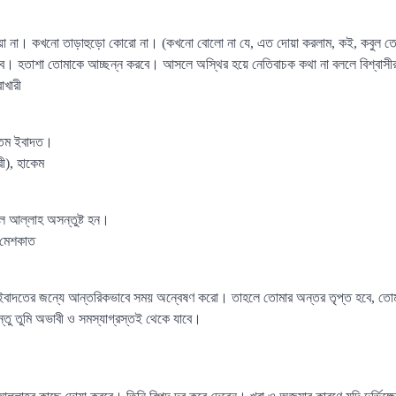
 না। কখনো তাড়াহুড়ো কোরো না। (কখনো বোলো না যে, এত দোয়া করলাম, কই, কবুল তো হ
বে। হতাশা তোমাকে আচ্ছন্ন করবে। আসলে অস্থির হয়ে নেতিবাচক কথা না বললে বিশ্বাস
োখারী
ত্তম ইবাদত।
রী), হাকেম
ে আল্লাহ অসন্তুষ্ট হন।
 মেশকাত
বাদতের জন্যে আন্তরিকভাবে সময় অন্বেষণ করো। তাহলে তোমার অন্তর তৃপ্ত হবে, তোম
িন্তু তুমি অভাবী ও সমস্যাগ্রস্তই থেকে যাবে।