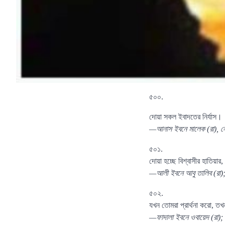
৫০০.
দোয়া সকল ইবাদতের নির্যাস।
—আনাস ইবনে মালেক (রা), নো
৫০১.
দোয়া হচ্ছে বিশ্বাসীর হাতিয়ার
—আলী ইবনে আবু তালিব (রা)
৫০২.
যখন তোমরা প্রার্থনা করো, 
—ফাদালা ইবনে ওবায়েদ (রা);