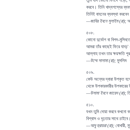
তুমি যদি কোনো বিপদে পড়ো, আল
করবে। তিনি খাদ্যশস্যের ব্যব
তিনিই বাহনের ব্যবস্থা করবে
—জাবির ইবনে সুলাইম (রা);
আ
৫০৮.
কোনো দুর্ভোগ বা বিপদ-মুসি
আমরা তাঁর কাছেই ফিরে যাব)’ 
আল্লাহ তখন তার ক্ষয়ক্ষতি প
—উম্মে সালামা (রা);
মুসলিম
৫০৯.
কেউ অন্যের দ্বারা উপকৃত হ
থেকে উপকারকারীর উপকারের উ
—উসামা ইবনে জায়েদ (রা);
তি
৫১০.
যখন তুমি দোয়া করবে কখনো বল
বিশ্বাস ও দৃঢ়তার সাথে চাইব
—আবু হুরায়রা (রা);
বোখারী, ম