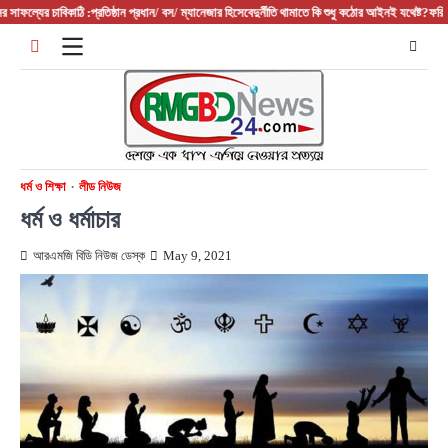
Skip
ল্যের চাবিকাঠি :প্রতিষ্ঠান প্রধান/ বস/ ম্যানেজার হিসেবে
দুর্নীতি থামাতে কি শুধু কঠোর আইনই যথেষ্ট?
ফরিদপুরের আ
to
content
ধর্ম ও শিক্ষা
লীড নিউজ
ধর্ম ও ধর্মাচার
আরএমজি বিডি নিউজ ডেস্ক
May 9, 2021