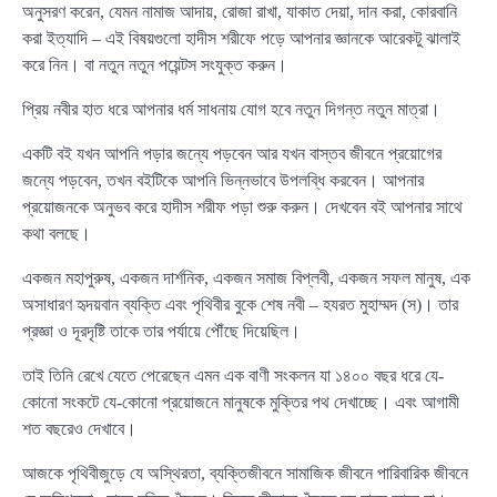
অনুসরণ করেন, যেমন নামাজ আদায়, রোজা রাখা, যাকাত দেয়া, দান করা, কোরবানি
করা ইত্যাদি – এই বিষয়গুলো হাদীস শরীফে পড়ে আপনার জ্ঞানকে আরেকটু ঝালাই
করে নিন। বা নতুন নতুন পয়েন্টস সংযুক্ত করুন।
প্রিয় নবীর হাত ধরে আপনার ধর্ম সাধনায় যোগ হবে নতুন দিগন্ত নতুন মাত্রা।
একটি বই যখন আপনি পড়ার জন্যে পড়বেন আর যখন বাস্তব জীবনে প্রয়োগের
জন্যে পড়বেন, তখন বইটিকে আপনি ভিন্নভাবে উপলব্ধি করবেন। আপনার
প্রয়োজনকে অনুভব করে হাদীস শরীফ পড়া শুরু করুন। দেখবেন বই আপনার সাথে
কথা বলছে।
একজন মহাপুরুষ, একজন দার্শনিক, একজন সমাজ বিপ্লবী, একজন সফল মানুষ, এক
অসাধারণ হৃদয়বান ব্যক্তি এবং পৃথিবীর বুকে শেষ নবী – হযরত মুহাম্মদ (স)। তার
প্রজ্ঞা ও দূরদৃষ্টি তাকে তার পর্যায়ে পৌঁছে দিয়েছিল।
তাই তিনি রেখে যেতে পেরেছেন এমন এক বাণী সংকলন যা ১৪০০ বছর ধরে যে-
কোনো সংকটে যে-কোনো প্রয়োজনে মানুষকে মুক্তির পথ দেখাচ্ছে। এবং আগামী
শত বছরেও দেখাবে।
আজকে পৃথিবীজুড়ে যে অস্থিরতা, ব্যক্তিজীবনে সামাজিক জীবনে পারিবারিক জীবনে