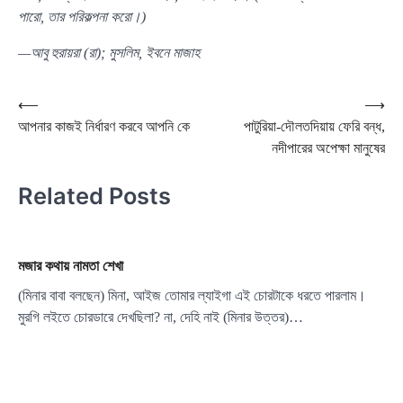
পারো, তার পরিকল্পনা করো।)
—আবু হুরায়রা (রা); মুসলিম, ইবনে মাজাহ
Post
⟵
⟶
আপনার কাজই নির্ধারণ করবে আপনি কে
পাটুরিয়া-দৌলতদিয়ায় ফেরি বন্ধ,
navigation
নদীপারের অপেক্ষা মানুষের
Related Posts
মজার কথায় নামতা শেখা
(মিনার বাবা বলছেন) মিনা, আইজ তোমার ল্যাইগা এই চোরটাকে ধরতে পারলাম।
মুরগি লইতে চোরডারে দেখছিলা? না, দেহি নাই (মিনার উত্তর)…