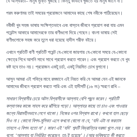
যে অস্থিরতা– মানুষ মুক্তি খুঁজছে। কিন্তু কীভাবে খুঁজতে হয় মানুষ জানে না।
পরম করুণাময় তাই সময়ের প্রয়োজনে আমাদের কাছে শেষ নবীকে পাঠিয়েছেন।
নবীজী খুব সহজ ভাষায় সংক্ষিপ্তভাবে এবং বাস্তব জীবনে প্রয়োগ করা যায় এমন
পয়েন্টস আকারে আমাদেরকে তার বাণীগুলো দিয়ে গেছেন। বাংলা ভাষায় সেই
বাণীগুলোকে সহজ করে তুলে ধরা হয়েছে হাদীস শরীফ বইয়ে।
এখানে প্রতিটি বাণী প্রতিটি পয়েন্ট যে-কোনো জায়গায় যে-কোনো সময়ে যে-কোনো
ক্ষেত্রে শিখে আপনি সাথে সাথে প্রয়োগ করতে পারেন। এবং প্রয়োগ করতে যে খুব
কষ্ট হবে তাও নয়। প্রয়োজন একটু চর্চা, একটু নিয়মিত চোখ বুলানো।
আসুন আমরা এই পবিত্র মাহে রমজানে এই নিয়ত করি যে আমরা যেন এই জ্ঞানকে
আমাদের জীবনে প্রয়োগ করতে পারি এবং এই হাদীসটি (১৬ নং) স্মরণে রাখি –
সাধারণ বিশ্বাসীর চেয়ে অটল বিশ্বাসীকে আল্লাহ বেশি পছন্দ করেন। প্রতিটি
কল্যাণকর কাজে সাহস করে ঝাঁপিয়ে পড়ো। আল্লাহর কাছে তা চাও এবং পাওয়ার
জন্যে বিরামহীনভাবে লেগে থাকো। নিজের ওপর বিশ্বাস রাখো। কখনো হাল ছেড়ে
দিও না। কোনো বিপদ-মুসিবত এলে কখনো বোলো না যে, ‘যদি এটা না করতাম
তাহলে এ বিপদ হতো না’। কারণ এই ‘যদি’ শব্দটি বিভ্রান্তির দরজা খুলে দেয়। বরং
বলো, ‘আল্লাহ যা নির্ধারিত করেছেন, তা-ই হয়েছে’। (আর ভবিষ্যতে কী করতে