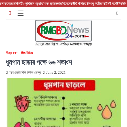
Skip
র চাবিকাঠি :প্রতিষ্ঠান প্রধান/ বস/ ম্যানেজার হিসেবে
দুর্নীতি থামাতে কি শুধু কঠোর আইনই যথেষ্ট?
ফরিদপুরের আলফাড
to
content
ভিন্ন ধরণ
লীড নিউজ
ধূমপান ছাড়ার পক্ষে ৬৬ শতাংশ
আরএমজি বিডি নিউজ ডেস্ক
June 2, 2021