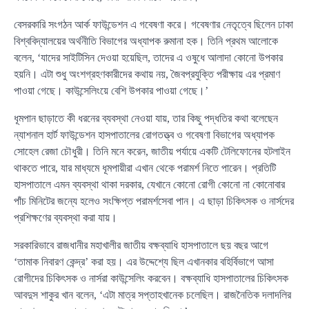
বেসরকারি সংগঠন আর্ক ফাউন্ডেশন এ গবেষণা করে। গবেষণার নেতৃত্বে ছিলেন ঢাকা
বিশ্ববিদ্যালয়ের অর্থনীতি বিভাগের অধ্যাপক রুমানা হক। তিনি প্রথম আলোকে
বলেন, ‌‘যাদের সাইটিসিন দেওয়া হয়েছিল, তাদের এ ওষুধে আলাদা কোনো উপকার
হয়নি। এটা শুধু অংশগ্রহণকারীদের কথায় নয়, জৈবপ্রযুক্তি পরীক্ষায় এর প্রমাণ
পাওয়া গেছে। কাউন্সেলিংয়ে বেশি উপকার পাওয়া গেছে।’
ধূমপান ছাড়াতে কী ধরনের ব্যবস্থা নেওয়া যায়, তার কিছু পদ্ধতির কথা বলেছেন
ন্যাশনাল হার্ট ফাউন্ডেশন হাসপাতালের রোগতত্ত্ব ও গবেষণা বিভাগের অধ্যাপক
সোহেল রেজা চৌধুরী। তিনি মনে করেন, জাতীয় পর্যায়ে একটি টেলিফোনের হটলাইন
থাকতে পারে, যার মাধ্যমে ধূমপায়ীরা এখান থেকে পরামর্শ নিতে পারেন। প্রতিটি
হাসপাতালে এমন ব্যবস্থা থাকা দরকার, যেখানে কোনো রোগী কোনো না কোনোবার
পাঁচ মিনিটের জন্যে হলেও সংক্ষিপ্ত পরামর্শসেবা পান। এ ছাড়া চিকিৎসক ও নার্সদের
প্রশিক্ষণের ব্যবস্থা করা যায়।
সরকারিভাবে রাজধানীর মহাখালীর জাতীয় বক্ষব্যাধি হাসপাতালে ছয় বছর আগে
‘তামাক নিবারণ কেন্দ্র’ করা হয়। এর উদ্দেশ্যে ছিল এখানকার বহির্বিভাগে আসা
রোগীদের চিকিৎসক ও নার্সরা কাউন্সেলিং করবেন। বক্ষব্যাধি হাসপাতালের চিকিৎসক
আবদুস শাকুর খান বলেন, ‘এটা মাত্র সপ্তাহখানেক চলেছিল। রাজনৈতিক দলাদলির