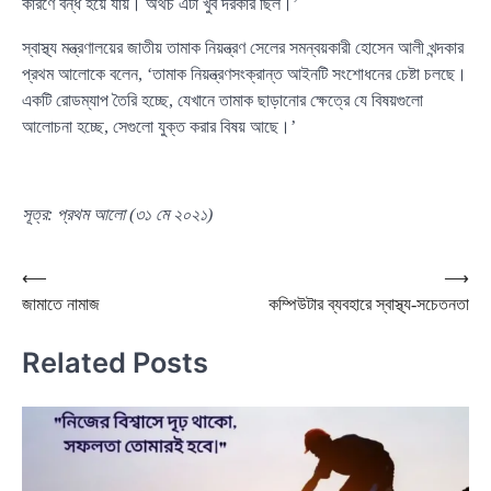
কারণে বন্ধ হয়ে যায়। অথচ এটা খুব দরকার ছিল।’
স্বাস্থ্য মন্ত্রণালয়ের জাতীয় তামাক নিয়ন্ত্রণ সেলের সমন্বয়কারী হোসেন আলী খন্দকার
প্রথম আলোকে বলেন, ‘তামাক নিয়ন্ত্রণসংক্রান্ত আইনটি সংশোধনের চেষ্টা চলছে।
একটি রোডম্যাপ তৈরি হচ্ছে, যেখানে তামাক ছাড়ানোর ক্ষেত্রে যে বিষয়গুলো
আলোচনা হচ্ছে, সেগুলো যুক্ত করার বিষয় আছে।’
সূত্র: প্রথম আলো (৩১ মে ২০২১)
Post
⟵
⟶
জামাতে নামাজ
কম্পিউটার ব্যবহারে স্বাস্থ্য-সচেতনতা
navigation
Related Posts