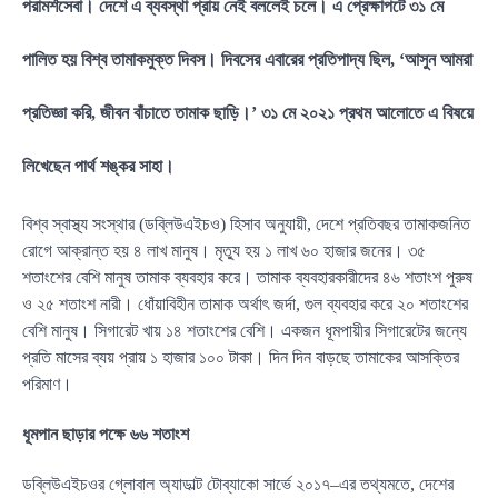
পরামর্শসেবা। দেশে এ ব্যবস্থা প্রায় নেই বললেই চলে। এ প্রেক্ষাপটে ৩১ মে
পালিত হয় বিশ্ব তামাকমুক্ত দিবস। দিবসের এবারের প্রতিপাদ্য ছিল, ‘আসুন আমরা
প্রতিজ্ঞা করি, জীবন বাঁচাতে তামাক ছাড়ি।’ ৩১ মে ২০২১ প্রথম আলোতে এ বিষয়ে
লিখেছেন পার্থ শঙ্কর সাহা।
বিশ্ব স্বাস্থ্য সংস্থার (ডব্লিউএইচও) হিসাব অনুযায়ী, দেশে প্রতিবছর তামাকজনিত
রোগে আক্রান্ত হয় ৪ লাখ মানুষ। মৃত্যু হয় ১ লাখ ৬০ হাজার জনের। ৩৫
শতাংশের বেশি মানুষ তামাক ব্যবহার করে। তামাক ব্যবহারকারীদের ৪৬ শতাংশ পুরুষ
ও ২৫ শতাংশ নারী। ধোঁয়াবিহীন তামাক অর্থাৎ জর্দা, গুল ব্যবহার করে ২০ শতাংশের
বেশি মানুষ। সিগারেট খায় ১৪ শতাংশের বেশি। একজন ধূমপায়ীর সিগারেটের জন্যে
প্রতি মাসের ব্যয় প্রায় ১ হাজার ১০০ টাকা। দিন দিন বাড়ছে তামাকের আসক্তির
পরিমাণ।
ধূমপান ছাড়ার পক্ষে ৬৬ শতাংশ
ডব্লিউএইচওর গ্লোবাল অ্যাডাল্ট টোব্যাকো সার্ভে ২০১৭–এর তথ্যমতে, দেশের