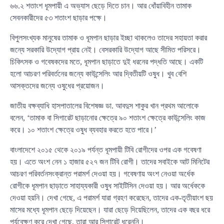
৬৬.২ শতাংশ ধূমপায়ী এ অভ্যাস ছেড়ে দিতে চান। আর ধোঁয়াবিহীন তামাক
সেবনকারীদের ৫৩ শতাংশ ছাড়ার পক্ষে।
বিপুলসংখ্যক মানুষের তামাক ও ধূমপান ছাড়ার ইচ্ছা থাকলেও তাদের সহায়তা করার
জন্যে সরকারি উদ্যোগ প্রায় নেই। বেসরকারি উদ্যোগ আছে সীমিত পরিসরে।
চিকিৎসক ও গবেষকদের মতে, ধূমপান ছাড়াতে দুই ধরনের পদ্ধতি আছে। একটি
হলো আচরণ পরিবর্তনের জন্যে কাউন্সেলিং আর দ্বিতীয়টি ওষুধ। খুব বেশি
আসক্তদের জন্যে ওষুধের প্রয়োজন।
জাতীয় বক্ষব্যাধি হাসপাতালের বিশেষজ্ঞ ডা. আবদুস শাকুর খান প্রথম আলোকে
বলেন, ‘তামাক বা সিগারেট ছাড়ানোর ক্ষেত্রে ৯০ শতাংশ ক্ষেত্রে কাউন্সেলিং কাজ
করে। ১০ শতাংশ ক্ষেত্রে ওষুধ ব্যবহার করতে হতে পারে।’
বাংলাদেশে ২০১৫ থেকে ২০১৯ পর্যন্ত ধূমপায়ী টিবি রোগীদের ওপর এক গবেষণা
হয়। এতে অংশ নেন ১ হাজার ৫২৭ জন টিবি রোগী। তাদের সবাইকে আট মিনিটের
আচরণ পরিবর্তনসংক্রান্ত পরামর্শ দেওয়া হয়। গবেষণায় অংশ নেওয়া অর্ধেক
রোগীকে ধূমপান ছাড়াতে সাহায্যকারী ওষুধ সাইটিসিন দেওয়া হয়। আর অর্ধেককে
দেওয়া হয়নি। দেখা গেছে, এ পরামর্শ যারা গ্রহণ করেছেন, তাদের এক-তৃতীয়াংশ ছয়
মাসের মধ্যে ধূমপান ছেড়ে দিয়েছেন। যারা ছেড়ে দিয়েছিলেন, তাদের এক বছর ধরে
পর্যবেক্ষণ করে দেখা গেছে, তারা আর সিগারেট ধরেননি।