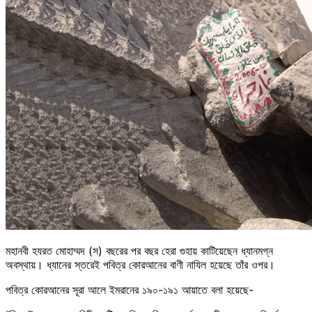
মহানবী হযরত মোহাম্মদ (স) বছরের পর বছর হেরা গুহায় কাটিয়েছেন ধ্যানমগ্ন
অবস্থায়। ধ্যানের স্তরেই পবিত্র কোরআনের বাণী নাযিল হয়েছে তাঁর ওপর।
পবিত্র কোরআনের সূরা আলে ইমরানের ১৯০-১৯১ আয়াতে বলা হয়েছে-