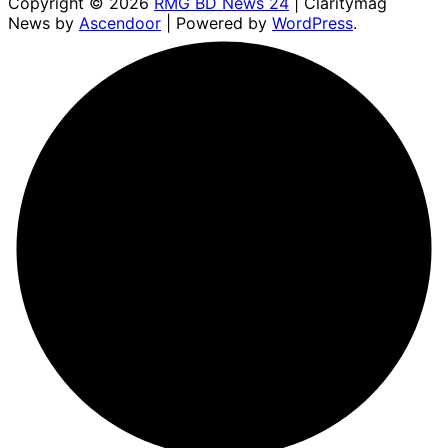
Copyright © 2026
RMG BD News 24
| Claritymag
News by
Ascendoor
| Powered by
WordPress
.