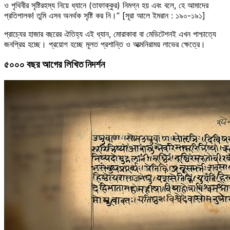
ও পৃথিবীর সৃষ্টিরহস্য নিয়ে ধ্যানে (তাফাক্কুর) নিমগ্ন হয় এবং বলে, হে আমাদের
প্রতিপালক! তুমি এসব অনর্থক সৃষ্টি কর নি।” [সূরা আলে ইমরান : ১৯০-১৯১]
প্রাচ্যের হাজার বছরের ঐতিহ্য এই ধ্যান, মোরাকাবা বা মেডিটেশনই এখন পাশ্চাত্যে
জনপ্রিয় হচ্ছে। প্রয়োগ হচ্ছে মূলত প্রশান্তি ও আত্মনিরাময় লাভের ক্ষেত্রে।
৫০০০ বছর আগের লিখিত নিদর্শন