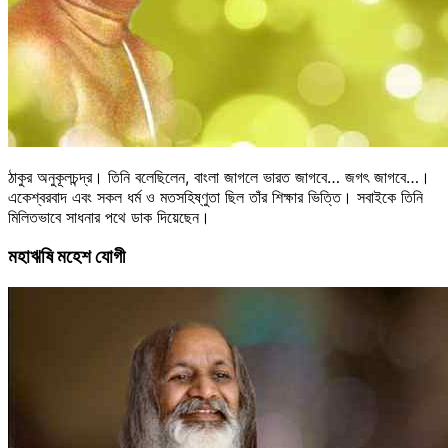
ঠাকুর অনুকূলচন্দ্র। তিনি বলেছিলেন, বাংলা জাগলে ভারত জাগবে… জগৎ জাগবে…।
একেশ্বরবাদ এবং সকল ধর্ম ও মতসহিষ্ণুতা ছিল তাঁর শিক্ষার ভিত্তি। সবাইকে তিনি
মিলিতভাবে সাধনার পথে ডাক দিয়েছেন।
মহাঋষি মহেশ যোগী