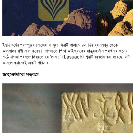
ইহুদি ধর্মের প্রাণপুরুষ মোজেস বা মুসা সিনাই পাহাড়ে ৪০ দিন ধ্যানমগ্ন থেকে
আল্লাহর বাণী লাভ করেন। তাওরাতে পিতা আইজ্যাকের সান্ধ্যকালীন প্রার্থনার জন্যে
মাঠে যাওয়া প্রসঙ্গে হিব্রুতে যে ‘লাসাচ’ (Lasuach) শব্দটি ব্যবহার করা হয়েছে, এটা
আসলে ধ্যানেরই একটি পরিভাষা।
মহেঞ্জোদারো সভ্যতা