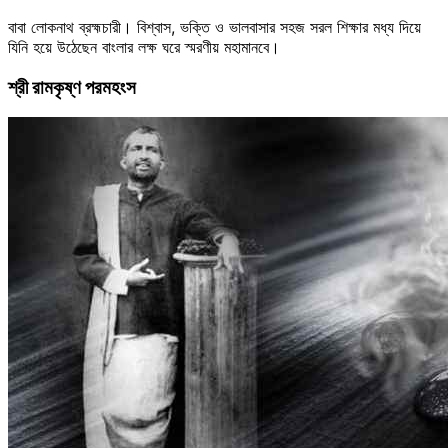
বাবা লোকনাথ ব্রহ্মচারী। বিশ্বাস, ভক্তি ও ভালবাসার সহজ সরল শিক্ষার মধ্য দিয়ে
যিনি হয়ে উঠেছেন বাংলার লক্ষ ঘরে স্মরণীয় মহামানবে।
শ্রী রামকৃষ্ণ পরমহংস