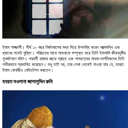
ইমাম গাজ্জালী। দীর্ঘ ১০ বছর নির্জনবাসের মধ্য দিয়ে উপলব্ধি করেন আত্মশুদ্ধি এবং
ধ্যানের পথেই মুক্তি। শরিয়তের সাথে সাধনাকে সম্পৃক্ত করে তিনি ইসলামি জীবনদৃষ্টির
পুনর্জাগরণ ঘটান। পরবর্তী হাজার বছরে প্রাচ্য এবং পাশ্চাত্যের সাধক-দার্শনিকদের তিনি
গভীরভাবে প্রভাবিত করেছেন। শুধু তাই নয়, তার লেখা থেকেই পাওয়া যায় যে, হযরত
ইমাম বোখারীও মেডিটেশন করতেন।
হযরত মওলানা জালালুদ্দিন রুমি