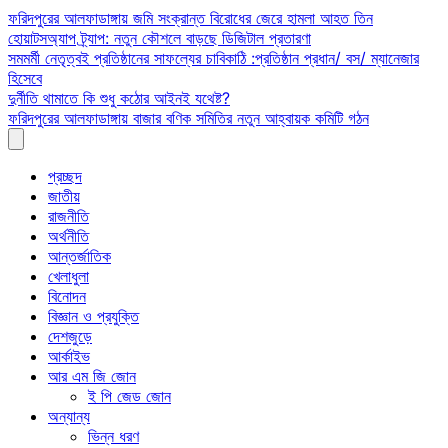
Skip
ফরিদপুরের আলফাডাঙ্গায় জমি সংক্রান্ত বিরোধের জেরে হামলা আহত তিন
to
হোয়াটসঅ্যাপ ট্র্যাপ: নতুন কৌশলে বাড়ছে ডিজিটাল প্রতারণা
content
সমমর্মী নেতৃত্বই প্রতিষ্ঠানের সাফল্যের চাবিকাঠি :প্রতিষ্ঠান প্রধান/ বস/ ম্যানেজার
হিসেবে
দুর্নীতি থামাতে কি শুধু কঠোর আইনই যথেষ্ট?
ফরিদপুরের আলফাডাঙ্গায় বাজার বণিক সমিতির নতুন আহ্বায়ক কমিটি গঠন
প্রচ্ছদ
জাতীয়
রাজনীতি
অর্থনীতি
আন্তর্জাতিক
খেলাধুলা
বিনোদন
বিজ্ঞান ও প্রযুক্তি
দেশজুড়ে
আর্কাইভ
আর এম জি জোন
ই পি জেড জোন
অন্যান্য
ভিন্ন ধরণ