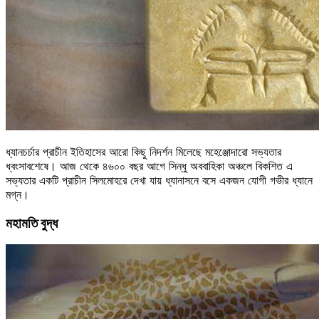
ধ্যানচর্চার প্রাচীন ইতিহাসের আরো কিছু নিদর্শন মিলেছে মহেঞ্জোদারো সভ্যতার
ধ্বংসাবশেষে। আজ থেকে ৪৬০০ বছর আগে সিন্ধু অববাহিকা অঞ্চলে বিকশিত এ
সভ্যতার একটি প্রাচীন সিলমোহরে দেখা যায় ধ্যানাসনে বসে একজন যোগী গভীর ধ্যানে
মগ্ন।
মহামতি বুদ্ধ