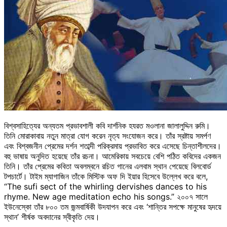
বিশ্বসাহিত্যের অন্যতম প্রভাবশালী কবি দার্শনিক হযরত মওলানা জালালুদ্দিন রুমি।
তিনি মোরাকাবায় নতুন মাত্রা যোগ করেন নৃত্য সংযোজন করে। তাঁর স্রষ্টায় সমর্পণ
এবং বিশ্বজনীন প্রেমের দর্শন শতাব্দী পরিক্রমায় প্রভাবিত করে এসেছে চিন্তাশীলদের।
বহু ভাষায় অনুদিত হয়েছে তাঁর রচনা। আমেরিকায় সবচেয়ে বেশি পঠিত কবিদের একজন
তিনি। তাঁর প্রেমের কবিতা অবলম্বনে রচিত গানের এলবাম স্থান পেয়েছে বিলবোর্ড
টপচার্টে। টাইম ম্যাগাজিন তাঁকে মিস্টিক অফ দি ইয়ার হিসেবে উল্লেখ করে বলে,
“The sufi sect of the whirling dervishes dances to his
rhyme. New age meditation echo his songs.” ২০০৭ সালে
ইউনেস্কো তাঁর ৮০০ তম জন্মবার্ষিকী উদযাপন করে এবং ‘শান্তির সপক্ষে মানুষের হৃদয়ে
স্থান’ শীর্ষক অবদানের স্বীকৃতি দেয়।