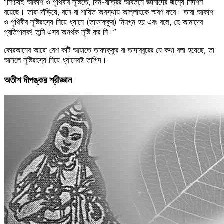
“নিশ্চয়ই আকাশ ও পৃথিবীর সৃষ্টিতে, দিন-রাত্রির আবর্তনে জ্ঞানীদের জন্যে নিদর্শন
রয়েছে। তারা দাঁড়িয়ে, বসে বা শায়িত অবস্থায় আল্লাহকে স্মরণ করে। তারা আকাশ
ও পৃথিবীর সৃষ্টিরহস্য নিয়ে ধ্যানে (তাফাক্কুর) নিমগ্ন হয় এবং বলে, হে আমাদের
প্রতিপালক! তুমি এসব অনর্থক সৃষ্টি কর নি।”
কোরআনের আরো বেশ কটি আয়াতে তাফাক্কুর বা তাদাব্বুরের যে কথা বলা হয়েছে, তা
আসলে সৃষ্টিরহস্য নিয়ে ধ্যানেরই তাগিদ।
অতীশ দীপঙ্কর শ্রীজ্ঞান