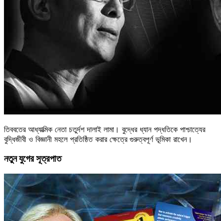
তিববতের আধ্যাত্মিক নেতা চতুর্দশ দালাই লামা। বুদ্ধের ধ্যান পদ্ধতিকে পাশ্চাত্যের
বুদ্ধিজীবী ও বিজ্ঞানী মহলে প্রতিষ্ঠিত করার ক্ষেত্রে গুরুত্বপূর্ণ ভূমিকা রাখেন।
নতুন যুগের সূত্রপাত