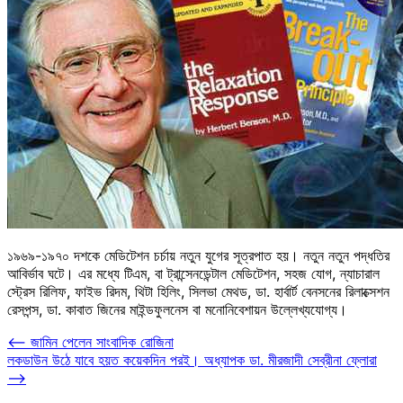
১৯৬৯-১৯৭০ দশকে মেডিটেশন চর্চায় নতুন যুগের সূত্রপাত হয়। নতুন নতুন পদ্ধতির
আবির্ভাব ঘটে। এর মধ্যে টিএম, বা ট্রান্সেনডেন্টাল মেডিটেশন, সহজ যোগ, ন্যাচারাল
স্ট্রেস রিলিফ, ফাইভ রিদম, থিটা হিলিং, সিলভা মেথড, ডা. হার্বার্ট বেনসনের রিলাক্সেশন
রেসপন্স, ডা. কাবাত জিনের মাইন্ডফুলনেস বা মনোনিবেশায়ন উল্লেখ্যযোগ্য।
Post
⟵
জামিন পেলেন সাংবাদিক রোজিনা
লকডাউন উঠে যাবে হয়ত কয়েকদিন পরই। অধ্যাপক ডা. মীরজাদী সেব্রীনা ফ্লোরা
navigation
⟶