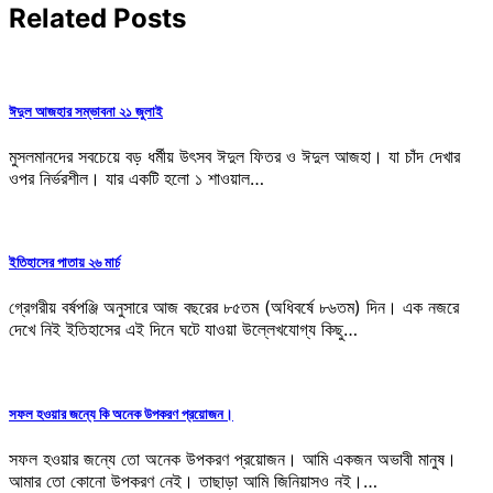
Related Posts
ঈদুল আজহার সম্ভাবনা ২১ জুলাই
মুসলমানদের সবচেয়ে বড় ধর্মীয় উৎসব ঈদুল ফিতর ও ঈদুল আজহা। যা চাঁদ দেখার
ওপর নির্ভরশীল। যার একটি হলো ১ শাওয়াল…
ইতিহাসের পাতায় ২৬ মার্চ
গ্রেগরীয় বর্ষপঞ্জি অনুসারে আজ বছরের ৮৫তম (অধিবর্ষে ৮৬তম) দিন। এক নজরে
দেখে নিই ইতিহাসের এই দিনে ঘটে যাওয়া উল্লেখযোগ্য কিছু…
সফল হওয়ার জন্যে কি অনেক উপকরণ প্রয়োজন।
সফল হওয়ার জন্যে তো অনেক উপকরণ প্রয়োজন। আমি একজন অভাবী মানুষ।
আমার তো কোনো উপকরণ নেই। তাছাড়া আমি জিনিয়াসও নই।…