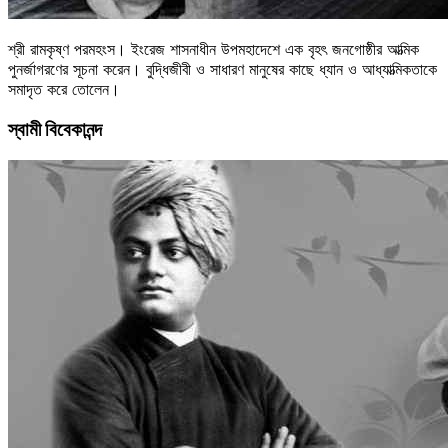
শ্রী রামকৃষ্ণ পরমহংস। ইংরেজ শাসনাধীন উপমহাদেশে এক বৃহৎ জনগোষ্ঠীর আত্মিক
পুনর্জাগরণের সূচনা করেন। বুদ্ধিজীবী ও সাধারণ মানুষের কাছে ধ্যান ও আধ্যাত্মিকতাকে
সমাদৃত করে তোলেন।
স্বামী বিবেকানন্দ