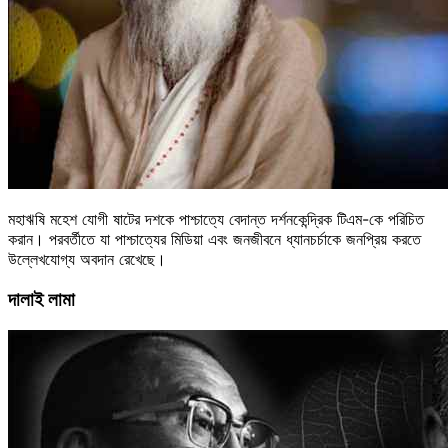
মহাঋষি মহেশ যোগী ষাটের দশকে পাশ্চাত্যে বেদান্ত দর্শনকেন্দ্রিক টিএম-কে পরিচিত
করান। পরবর্তীতে যা পাশ্চাত্যের মিডিয়া এবং জনজীবনে ধ্যানচর্চাকে জনপ্রিয় করতে
উল্লেখযোগ্য অবদান রেখেছে।
দালাই লামা