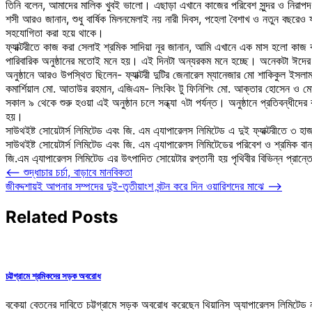
তিনি বলেন, আমাদের মালিক খুবই ভালো। এছাড়া এখানে কাজের পরিবেশ সুন্দর ও নিরাপদ। ফ্য
শসী আরও জানান, শুধু বার্ষিক মিলনমেলাই নয় নারী দিবস, পহেলা বৈশাখ ও নতুন বছরেও ফ
সহযোগিতা করা হয়ে থাকে।
ফ্যাক্টরীতে কাজ করা সেলাই শ্রমিক সাদিয়া নূর জানান, আমি এখানে এক মাস হলো ক
পারিবারিক অনুষ্ঠানের মতোই মনে হয়। এই দিনটা অন্যরকম মনে হচ্ছে। অনেকটা ঈদে
অনুষ্ঠানে আরও উপস্থিত ছিলেন- ফ্যাক্টরী দুটির জেনারেল ম্যানেজার মো শাকিকুল ইসলাম
কমার্শিয়াল মো. আতাউর রহমান, এজিএম- লিংকিং টু ফিনিশিং মো. আক্তার হোসেন ও মো. আ
সকাল ৯ থেকে শুরু হওয়া এই অনুষ্ঠান চলে সন্ধ্যা ৭টা পর্যন্ত। অনুষ্ঠানে প্রতিবন্ধীদ
হয়।
সাউথইষ্ট সোয়েটার্স লিমিটেড এবং জি. এম এ্যাপারেলস লিমিটেড এ দুই ফ্যাক্টরীতে ৩ 
সাউথইষ্ট সোয়েটার্স লিমিটেড এবং জি. এম এ্যাপারেলস লিমিটেডের পরিবেশ ও শ্রমিক বান্
জি.এম এ্যাপারেলস লিমিটেড এর উৎপাদিত সোয়েটার রপ্তানী হয় পৃথিবীর বিভিন্ন প্রান্
Post
⟵
শুদ্ধাচার চর্চা, বাড়াবে মানবিকতা
জীবদ্দশায়ই আপনার সম্পদের দুই-তৃতীয়াংশ বন্টন করে দিন ওয়ারিশদের মাঝে
⟶
navigation
Related Posts
চট্টগ্রামে শ্রমিকদের সড়ক অবরোধ
বকেয়া বেতনের দাবিতে চট্টগ্রামে সড়ক অবরোধ করেছেন থিয়ানিস অ্যাপারেলস লিমিটেড