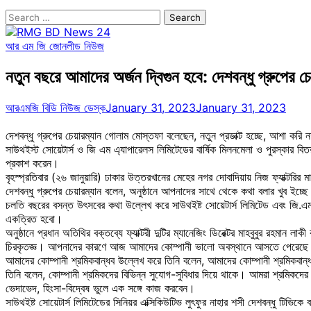
Search
for:
আর এম জি জোন
লীড নিউজ
নতুন বছরে আমাদের অর্জন দ্বিগুন হবে: দেশবন্ধু গ্রুপের 
আরএমজি বিডি নিউজ ডেস্ক
January 31, 2023
January 31, 2023
দেশবন্ধু গ্রুপের চেয়ারম্যান গোলাম মোস্তফা বলেছেন, নতুন প্রডাক্ট হচ্ছে, আশা করি 
সাউথইস্ট সোয়েটার্স ও জি এম এ্যাপারেলস লিমিটেডের বার্ষিক মিলনমেলা ও পুরস্কার বিত
প্রকাশ করেন।
বৃহস্প্রতিবার (২৬ জানুয়ারি) ঢাকার উত্তরখানের মেহের নগর দোবাদিয়ায় নিজ ফ্যাক্টরির 
দেশবন্ধু গ্রুপের চেয়ারম্যান বলেন, অনুষ্ঠানে আপনাদের সাথে থেকে কথা বলার খুব
চলতি বছরের বসন্ত উৎসবের কথা উল্লেখ করে সাউথইষ্ট সোয়েটার্স লিমিটেড এবং জি.এ
একত্রিত হবো।
অনুষ্ঠানে প্রধান অতিথির বক্তব্যে ফ্যাক্টরী দুটির ম্যানেজিং ডিরেক্টর মাহবুবু
চিরকৃতজ্ঞ। আপনাদের কারণে আজ আমাদের কোম্পানী ভালো অবস্থানে আসতে পেরেছ
আমাদের কোম্পানী শ্রমিকবান্ধব উল্লেখ করে তিনি বলেন, আমাদের কোম্পানী শ্রমিকব
তিনি বলেন, কোম্পানী শ্রমিকদের বিভিন্ন সুযোগ-সুবিধার দিয়ে থাকে। আমরা শ্রমিকদ
ভেদাভেদ, হিংসা-বিদ্বেষ ভুলে এক সঙ্গে কাজ করবেন।
সাউথইষ্ট সোয়েটার্স লিমিটেডের সিনিয়র এক্সিকিউটিভ লুৎফুর নাহার শসী দেশবন্ধু টিভিক