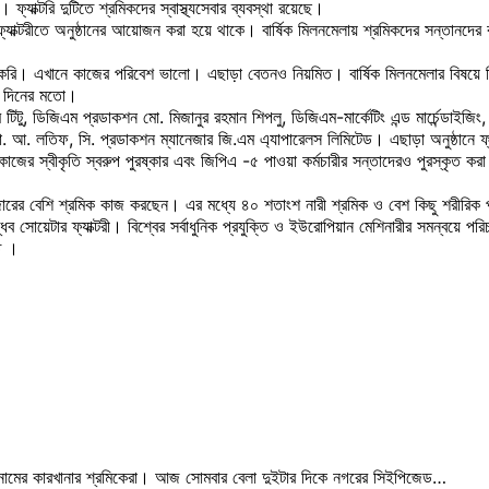
াক্টরি দুটিতে শ্রমিকদের স্বাস্থ্যসেবার ব্যবস্থা রয়েছে।
্যাক্টরীতে অনুষ্ঠানের আয়োজন করা হয়ে থাকে। বার্ষিক মিলনমেলায় শ্রমিকদের সন্তানদের 
াজ করি। এখানে কাজের পরিবেশ ভালো। এছাড়া বেতনও নিয়মিত। বার্ষিক মিলনমেলার বিষয়ে
র দিনের মতো।
 টিটু, ডিজিএম প্রডাকশন মো. মিজানুর রহমান শিপলু, ডিজিএম-মার্কেটিং এন্ড মার্চেন্ডা
. লতিফ, সি. প্রডাকশন ম্যানেজার জি.এম এ্যাপারেলস লিমিটেড। এছাড়া অনুষ্ঠানে ফ্যাক্
ের কাজের স্বীকৃতি স্বরুপ পুরষ্কার এবং জিপিএ -৫ পাওয়া কর্মচারীর সন্তাদেরও পুরস্কৃত ক
হাজারের বেশি শ্রমিক কাজ করছেন। এর মধ্যে ৪০ শতাংশ নারী শ্রমিক ও বেশ কিছু শরীরিক 
ধব সোয়েটার ফ্যাক্টরী। বিশ্বের সর্বাধুনিক প্রযুক্তি ও ইউরোপিয়ান মেশিনারীর সমন্বয়ে প
তে ।
 নামের কারখানার শ্রমিকেরা। আজ সোমবার বেলা দুইটার দিকে নগরের সিইপিজেড…