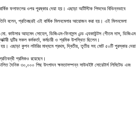
বার্ষিক ফলাফলের ওপর পুরষ্কার দেয়া হয়। এছাড়া অটিস্টিক শিশুদের বিভিন্নভাবে
 তিনি বলেন, প্রতিবছরই এই বার্ষিক মিলনমেলার আয়োজন করা হয়। এই মিলনমেলা
ইজিং, মো. কাউসার আহমেদ সোহেল, ডিজিএম-ফিনাসন্স এন্ড এ্যকাউন্টস গেীতম দাস, ডিজিএম
টরী দুটির সকল কর্মকর্তা, কর্মচারী ও শ্রমিক উপস্থিত ছিলেন।
রা হয়। এছাড়া কুপন লটারির মাধ্যমে প্রথম, দ্বিতীয়, তৃতীয় সহ মোট ৫০টি পুরস্কার দেয়া
প্রতিবন্ধী শ্রমিকও রয়েছেন।
রিচালিত দৈনিক ৩০,০০০ পিছ উৎপাদন ক্ষমতাসম্পন্ন সাউথইষ্ট সোয়েটার্স লিমিটেড এবং