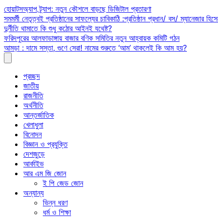
Skip
হোয়াটসঅ্যাপ ট্র্যাপ: নতুন কৌশলে বাড়ছে ডিজিটাল প্রতারণা
to
সমমর্মী নেতৃত্বই প্রতিষ্ঠানের সাফল্যের চাবিকাঠি :প্রতিষ্ঠান প্রধান/ বস/ ম্যানেজার হিসে
content
দুর্নীতি থামাতে কি শুধু কঠোর আইনই যথেষ্ট?
ফরিদপুরের আলফাডাঙ্গায় বাজার বণিক সমিতির নতুন আহ্বায়ক কমিটি গঠন
আমড়া : দামে সস্তা, গুণে সেরা! নামের শুরুতে ‘আম’ থাকলেই কি আম হয়?
প্রচ্ছদ
জাতীয়
রাজনীতি
অর্থনীতি
আন্তর্জাতিক
খেলাধুলা
বিনোদন
বিজ্ঞান ও প্রযুক্তি
দেশজুড়ে
আর্কাইভ
আর এম জি জোন
ই পি জেড জোন
অন্যান্য
ভিন্ন ধরণ
ধর্ম ও শিক্ষা