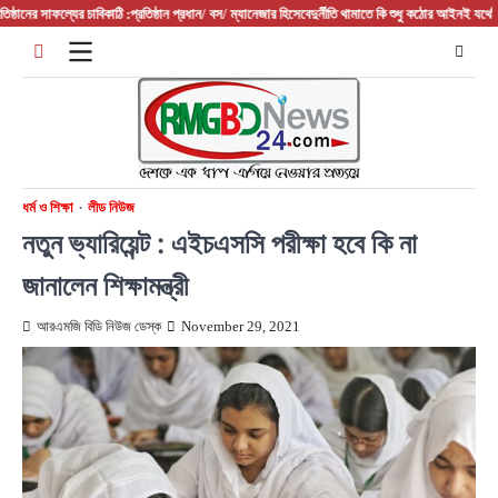
Skip
ের সাফল্যের চাবিকাঠি :প্রতিষ্ঠান প্রধান/ বস/ ম্যানেজার হিসেবে
দুর্নীতি থামাতে কি শুধু কঠোর আইনই যথেষ্ট?
ফরিদপ
to
content
ধর্ম ও শিক্ষা
লীড নিউজ
নতুন ভ্যারিয়েন্ট : এইচএসসি পরীক্ষা হবে কি না
জানালেন শিক্ষামন্ত্রী
আরএমজি বিডি নিউজ ডেস্ক
November 29, 2021