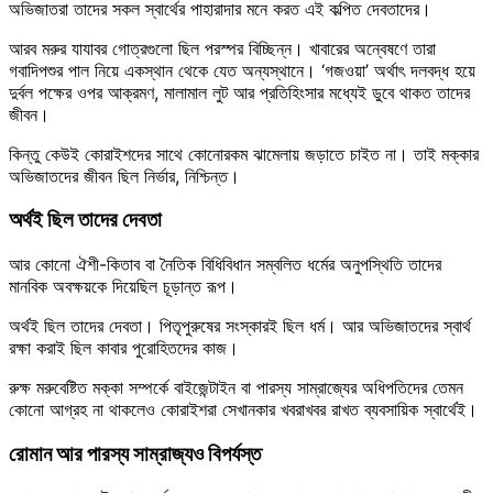
অভিজাতরা তাদের সকল স্বার্থের পাহারাদার মনে করত এই কল্পিত দেবতাদের।
আরব মরুর যাযাবর গোত্রগুলো ছিল পরস্পর বিচ্ছিন্ন। খাবারের অন্বেষণে তারা
গবাদিপশুর পাল নিয়ে একস্থান থেকে যেত অন্যস্থানে। ‘গজওয়া’ অর্থাৎ দলবদ্ধ হয়ে
দুর্বল পক্ষের ওপর আক্রমণ, মালামাল লুট আর প্রতিহিংসার মধ্যেই ডুবে থাকত তাদের
জীবন।
কিন্তু কেউই কোরাইশদের সাথে কোনোরকম ঝামেলায় জড়াতে চাইত না। তাই মক্কার
অভিজাতদের জীবন ছিল নির্ভার, নিশ্চিন্ত।
অর্থই ছিল তাদের দেবতা
আর কোনো ঐশী-কিতাব বা নৈতিক বিধিবিধান সম্বলিত ধর্মের অনুপস্থিতি তাদের
মানবিক অবক্ষয়কে দিয়েছিল চূড়ান্ত রূপ।
অর্থই ছিল তাদের দেবতা। পিতৃপুরুষের সংস্কারই ছিল ধর্ম। আর অভিজাতদের স্বার্থ
রক্ষা করাই ছিল কাবার পুরোহিতদের কাজ।
রুক্ষ মরুবেষ্টিত মক্কা সম্পর্কে বাইজেন্টাইন বা পারস্য সাম্রাজ্যের অধিপতিদের তেমন
কোনো আগ্রহ না থাকলেও কোরাইশরা সেখানকার খবরাখবর রাখত ব্যবসায়িক স্বার্থেই।
রোমান আর পারস্য সাম্রাজ্যও বিপর্যস্ত