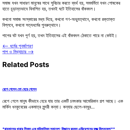
সমাজ যখন সাধারণ মানুষের সাথে সুবিচার করতে ব্যর্থ হয়, সমমর্মিতা যখন শোষকের
হাতে চূড়ান্তভাবে বিনাশিত হয়, তখনই ঘটে ইতিহাসের বাঁকবদল।
কখনো সমাজ সংস্কারের মধ্য দিয়ে, কখনো গণ-অভ্যুত্থানে, কখনো রক্তাক্ত
বিপ্লবে, কখনো সত্যধর্মের পুনরুত্থানে।
পাপের ঘট যখন পূর্ণ হয়, তখন ইতিহাসের এই বাঁকবদল ঠেকাতে পারে না কেউই।
Post
⟵
ধর্মের পুনর্জাগরণ
পাপ ও মিথ্যাচার
⟶
navigation
Related Posts
রেগে গেলেন তো হেরে গেলেন
রেগে গেলে মানুষ কীভাবে হেরে যায় তার একটি চমৎকার আমেরিকান গল্প আছে। এক
মার্কিন ধনকুবেরের একমাত্র সুন্দরী কন্যা। কন্যার ছেলে-বন্ধুর…
*রাহমাতের ধারায় সিক্ত এক মহিমান্বিত সমাবেশ: মিজাবে রহমত এভিয়েশনের হজ্জ মিলনমেলা**