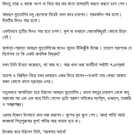
কিন্তু তারা এ কাজে অংশ না নিয়ে যার যার মতো হাসাহাসি করতে করতে চলে গেল।
আবদুল মুত্তালিব শুধু ছেলেকে নিয়েই খনন করে চললেন। প্রথমদিন পার হলো।
দ্বিতীয় দিনও পার হলো।
একইভাবে তৃতীয় দিনও পার হতে চলল। কূপ বা ধনরত্ন কোনোকিছুরই কোনো চিহ্ন
নেই।
ক্লান্ত-শ্রান্ত আবদুল মুত্তালিবের মনেও সন্দেহ উঁকিঝুঁকি দিচ্ছে। তাহলে স্বপ্নের যে
নির্দেশনা তা কি একটা মানসিক বিভ্রম?
যখন তিনি চিন্তা করেছেন, না! আর না। আর খনন করা অর্থহীন! সবটাই পণ্ডশ্রম!
হতাশা ও বিরক্তি নিয়ে যখন ভাবছেন এবার ফিরে যাবেন—তখনই তার বেলচা আঘাত
করল কোনো ধাতব দ্রব্যের ওপর।
নতুনভাবে আশান্বিত হয়ে উঠলেন আবদুল মুত্তালিব। ধাতব বস্তুর চারপাশ থেকে বালু
সরানোর পর এক এক করে তিনি পেলেন দুটো প্রমাণ সাইজের স্বর্ণমৃগ, ধনরত্ন, তরবারি
ও অস্ত্রশস্ত্র।
এরপর দ্বিগুণ উৎসাহে খনন শুরু করলেন। কূপের মুখ খুলে গেল। আহ! পানি! আহ!
জমজম! পিতৃপুরুষের কূপ! পানির আর অভাব হবে না।
চিৎকার করে উঠলেন তিনি, ‘আল্লাহ মহান!’