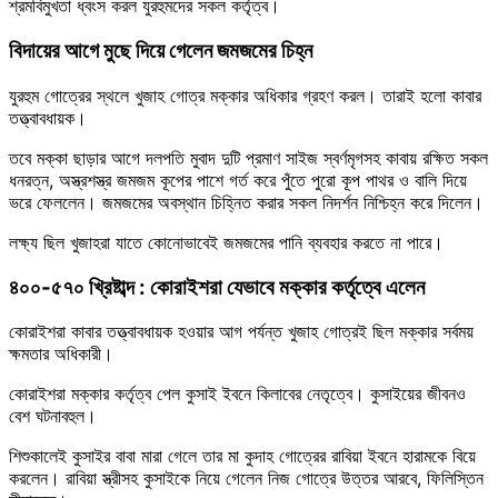
শ্রমবিমুখতা ধ্বংস করল যুরহুমদের সকল কর্তৃত্ব।
বিদায়ের আগে মুছে দিয়ে গেলেন জমজমের চিহ্ন
যুরহুম গোত্রের স্থলে খুজাহ গোত্র মক্কার অধিকার গ্রহণ করল। তারাই হলো কাবার
তত্ত্বাবধায়ক।
তবে মক্কা ছাড়ার আগে দলপতি মুবাদ দুটি প্রমাণ সাইজ স্বর্ণমৃগসহ কাবায় রক্ষিত সকল
ধনরত্ন, অস্ত্রশস্ত্র জমজম কূপের পাশে গর্ত করে পুঁতে পুরো কূপ পাথর ও বালি দিয়ে
ভরে ফেললেন। জমজমের অবস্থান চিহ্নিত করার সকল নিদর্শন নিশ্চিহ্ন করে দিলেন।
লক্ষ্য ছিল খুজাহরা যাতে কোনোভাবেই জমজমের পানি ব্যবহার করতে না পারে।
৪০০-৫৭০ খ্রিষ্টাব্দ : কোরাইশরা যেভাবে মক্কার কর্তৃত্বে এলেন
কোরাইশরা কাবার তত্ত্বাবধায়ক হওয়ার আগ পর্যন্ত খুজাহ গোত্রই ছিল মক্কার সর্বময়
ক্ষমতার অধিকারী।
কোরাইশরা মক্কার কর্তৃত্ব পেল কুসাই ইবনে কিলাবের নেতৃত্বে। কুসাইয়ের জীবনও
বেশ ঘটনাবহুল।
শিশুকালেই কুসাইর বাবা মারা গেলে তার মা কুদাহ গোত্রের রাবিয়া ইবনে হারামকে বিয়ে
করলেন। রাবিয়া স্ত্রীসহ কুসাইকে নিয়ে গেলেন নিজ গোত্রে উত্তর আরবে, ফিলিস্তিন