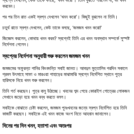
করবেন।
পর পর তিন রাত একই স্বপ্ন দেখলেন ‘খনন করো’। কিছুই বুঝলেন না তিনি।
চতুর্থ রাতে স্বপ্ন দেখলেন, কেউ তাকে বলছে, ‘জমজম খনন করো!’
জিজ্ঞেস করলেন, কোথায় খনন করব? স্বপ্নেই তিনি এর খনন অবস্থান সম্পর্কে সুস্পষ্ট
নির্দেশনা পেলেন।
স্বপ্নের নির্দেশনা অনুযায়ী শুরু করলেন জমজম খনন
জমজমের অফুরন্ত পানির কিংবদন্তি সবাই জানত। আবদুল মুত্তালিব পরদিন সকালে
প্রবল উৎসাহে সাফা ও মারওয়া পাহাড়ের মাঝামাঝি স্বপ্নে নির্দেশিত স্থানে পুত্র
হারিসকে নিয়ে খনন শুরু করলেন।
তিনি গর্ত করছেন। পুত্র বালু উঠাচ্ছে। খননের শব্দ পেয়ে কোরাইশ গোত্রের লোকজন
সেখানে জড়ো হয়ে খনন বন্ধ করতে বলল।
সবাইকে বোঝাতে চেষ্টা করলেন, জমজম পুনঃখননের জন্যে স্বপ্ন নির্দেশিত হয়ে তিনি
কাজটি করছেন। সবাইকে এই খনন কাজে অংশ নিতে আহবান জানালেন।
দিনের পর দিন খনন, হতাশা এবং অতঃপর