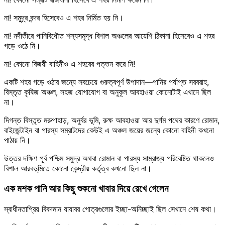
না! সমুদ্র্র বন্দর হিসেবেও এ শহর নির্মিত হয় নি।
না! নদীতীরে পানিবিধৌত শস্যসমৃদ্ধ বিশাল অঞ্চলের আয়েশি ঠিকানা হিসেবেও এ শহর
গড়ে ওঠে নি।
না! কোনো বিজয়ী বাহিনীও এ শহরের পত্তন করে নি!
একটি শহর গড়ে ওঠার জন্যে সবচেয়ে গুরুত্বপূর্ণ উপাদান—পানির পর্যাপ্ত সরবরাহ,
বিস্তৃত কৃষিজ অঞ্চল, সহজ যোগাযোগ বা অনুকূল আবহাওয়া কোনোটাই এখানে ছিল
না।
দিগন্ত বিস্তৃত মরুপাহাড়, অনুর্বর ভূমি, রুক্ষ আবহাওয়া আর দুর্গম পথের কারণে রোমান,
বাইজেন্টাইন বা পারস্য সম্রাটদের কেউই এ অঞ্চল জয়ের জন্যে কোনো বাহিনী কখনো
পাঠায় নি।
উত্তর দক্ষিণ পূর্ব পশ্চিম সমুদ্র অথবা রোমান বা পারস্য সাম্রাজ্য পরিবেষ্টিত থাকলেও
বিশাল আরবভূমিতে কোনো কেন্দ্রীয় কর্তৃত্ব কখনো ছিল না।
এক মশক পানি আর কিছু শুকনো খাবার দিয়ে রেখে গেলেন
স্বাধীনতাপ্রিয় বিবদমান যাযাবর গোত্রগুলোর ইচ্ছা-অনিচ্ছাই ছিল সেখানে শেষ কথা।