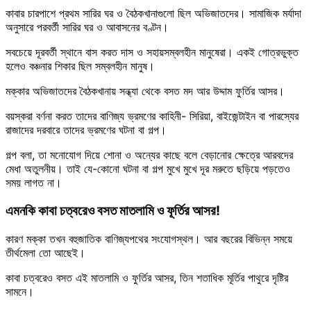
কাবার চারপাশে প্রথম সারির ঘর ও বৈঠকখানাগুলো ছিল অভিজাতদের। সামাজিক মর্যাদা
অনুসারে পরবর্তী সারির ঘর ও আবাসনের বণ্টন।
সবচেয়ে দূরবর্তী স্থানে বাস করত দাস ও সহায়সম্বলহীন মানুষেরা। একই গোত্রভুক্ত
হলেও বঞ্চনার শিকার ছিল সম্বলহীন মানুষ।
মক্কার অভিজাতদের বৈঠকখানায় সন্ধ্যা থেকে বসত মদ আর উদ্দাম ফুর্তির আসর।
বয়স্করা বর্ণনা করত তাদের বাণিজ্য ভ্রমণের কাহিনী- সিরিয়া, বাইজেন্টাইন বা পারস্যের
রাজাদের দরবারে তাদের ভ্রমণের ঘটনা বা গল্প।
গল্প বলা, তা মনোযোগ দিয়ে শোনা ও অন্যের কাছে বলে বেড়ানোর ক্ষেত্রে আরবদের
মেধা অতুলনীয়। তাই যে-কোনো ঘটনা বা গল্প মুখে মুখে দূর মরুতে ছড়িয়ে পড়তেও
সময় লাগত না।
এমনকি কাবা চত্বরেও বসত মাতলামি ও ফূর্তির আসর!
কারণ মক্কা তখন বহুজাতিক বাণিজ্যপথের সংযোগস্থল। আর বছরের বিভিন্ন সময়ে
তীর্থমেলা তো আছেই।
কাবা চত্বরেও বসত এই মাতলামি ও ফুর্তির আসর, তিন শতাধিক মূর্তির পাথুরে দৃষ্টির
সামনে।