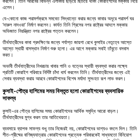
করলেন। তিনি আরবের বিভিন্ন এলাকায় ছড়িয়ে ছিটিয়ে থাকা কোরাইশদের মক্কায় নিয়ে
এলেন।
যে-কোনো কাজ পরামর্শক্রমে সমবেত সিদ্ধান্তে করার জন্যে কাবার অদূরে পরামর্শ ঘর
‘দারুল নাদওয়া’ নির্মাণ করলেন। কার্যত তিনি গ্রিসের নগর রাষ্ট্রের আদলে মক্কায়
অভিজাত নিয়ন্ত্রিত নগর রাষ্ট্রের পত্তন করলেন।
তীর্থযাত্রীদের কাবা প্রদক্ষিণের জন্যে পর্যাপ্ত জায়গা রেখে কুসাইর নেতৃত্বে আস্তে
আস্তে স্থায়ী বাসস্থান নির্মাণ শুরু হলো। এর আগে মক্কায় সবাই তাঁবুতে বসবাস
করত।
অভাবী তীর্থযাত্রীদের নিখরচায় খাবার পানি ও যত্নের স্থায়ী ব্যবস্থা করার লক্ষ্যে
প্রতিটি কোরাইশ পরিবারে নির্দিষ্ট চাঁদা ধার্য করলেন তিনি। তীর্থযাত্রীদের জন্যে এই
সেবার ব্যবস্থা করায় আরবে কোরাইশদের বিশেষ মর্যাদা সুসংহত রূপ লাভ করল।
কুসাই-পৌত্র হাশিমের সময় বিস্তৃত হলো কোরাইশদের ব্যবসায়িক
সাফল্য
কুসাই-এর পৌত্র হাশিমের সময় কোরাইশদের আর্থিক সমৃদ্ধি আরো বাড়ল।
তীর্থযাত্রীদের মুগ্ধ করল তার আতিথেয়তা।
ব্যবসায়ে ব্যাপক সাফল্য শুধু তার নিজেরই নয়, কোরাইশদের ভাগ্যও বদলে দিল। তিনি
শীত-গ্রীষ্মের বাণিজ্যযাত্রায় কোরাইশদের প্রত্যেক পরিবারকেই সাধ্যমতো বিনিয়োগ