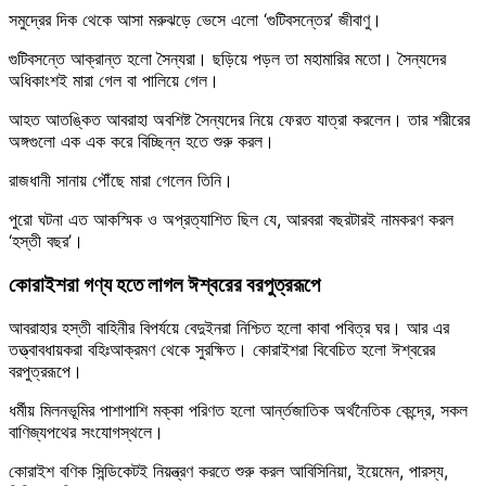
সমুদ্রের দিক থেকে আসা মরুঝড়ে ভেসে এলো ‘গুটিবসন্তের’ জীবাণু।
গুটিবসন্তে আক্রান্ত হলো সৈন্যরা। ছড়িয়ে পড়ল তা মহামারির মতো। সৈন্যদের
অধিকাংশই মারা গেল বা পালিয়ে গেল।
আহত আতঙ্কিত আবরাহা অবশিষ্ট সৈন্যদের নিয়ে ফেরত যাত্রা করলেন। তার শরীরের
অঙ্গগুলো এক এক করে বিচ্ছিন্ন হতে শুরু করল।
রাজধানী সানায় পৌঁছে মারা গেলেন তিনি।
পুরো ঘটনা এত আকস্মিক ও অপ্রত্যাশিত ছিল যে, আরবরা বছরটারই নামকরণ করল
‘হস্তী বছর’।
কোরাইশরা গণ্য হতে লাগল ঈশ্বরের বরপুত্ররূপে
আবরাহার হস্তী বাহিনীর বিপর্যয়ে বেদুইনরা নিশ্চিত হলো কাবা পবিত্র ঘর। আর এর
তত্ত্বাবধায়করা বহিঃআক্রমণ থেকে সুরক্ষিত। কোরাইশরা বিবেচিত হলো ঈশ্বরের
বরপুত্ররূপে।
ধর্মীয় মিলনভূমির পাশাপাশি মক্কা পরিণত হলো আর্ন্তজাতিক অর্থনৈতিক কেন্দ্রে, সকল
বাণিজ্যপথের সংযোগস্থলে।
কোরাইশ বণিক সিন্ডিকেটই নিয়ন্ত্রণ করতে শুরু করল আবিসিনিয়া, ইয়েমেন, পারস্য,