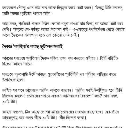
কয়েকজন দৌড়ে এসে হাত ধরে তাকে নিবৃত্ত করার চেষ্টা করল। কিন্তু তিনি বললেন,
আমি আমার প্রতিজ্ঞা পালনে অটল।
তারা বলল, প্রতিজ্ঞা পালনে বিকল্প কোনো পন্থা পাওয়া যায় কিনা, তা আমরা চেষ্টা করে
দেখি। অন্তত সে-পর্যন্ত আমরা অপেক্ষা করি। এ-ক্ষেত্রে পথনির্দেশনা পেতে কোনো
ভালো দৈবজ্ঞের শরণাপন্ন হতে তো কোনো দোষ নেই।
দৈবজ্ঞ ‘কাহিনা’র কাছে ছুটলেন সবাই
আরবের সবচেয়ে খ্যাতিমান দৈবজ্ঞ মহিলা তখন বাস করতেন মদিনায়। তিনি পরিচিত
ছিলেন ‘কাহিনা’ নামে।
সবচেয়ে দ্রুতগামী উটে আবদুল মুত্তালিবের প্রতিনিধি দল মদিনায় কাহিনার কাছে
উপস্থিত হলো।
কাহিনা সব শুনে তাদেরকে পরদিন আসতে বললেন। পরদিন সবাই উপস্থিত হলে তিনি
জিজ্ঞেস করলেন, তোমাদের ওখানে একজন অভিজাতের ‘রক্তপণ’ কত? তারা বলল,
১০টি উট।
কাহিনা বললেন, ঠিক আছে তোমরা আবার তোমাদের দেবতার কাছে যাও। এক তীরে
আবদুল্লাহ আর অপর তীরে ১০টি উট। তীর নিক্ষেপ করো।
তীরে আবদুল্লাহর নাম উঠলে আরো ১০টি উট লিখে তীর নিক্ষেপ করো। এবারও তীরে