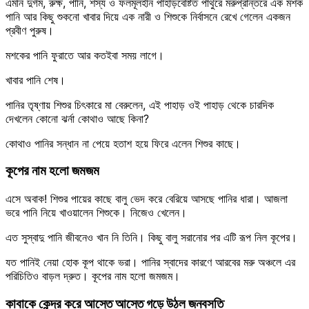
এমনি দুর্গম, রুক্ষ, পানি, শস্য ও ফলমূলহীন পাহাড়বেষ্টিত পাথুরে মরুপ্রান্তরে এক মশক
পানি আর কিছু শুকনো খাবার দিয়ে এক নারী ও শিশুকে নির্বাসনে রেখে গেলেন একজন
প্রবীণ পুরুষ।
মশকের পানি ফুরাতে আর কতইবা সময় লাগে।
খাবার পানি শেষ।
পানির তৃষ্ণায় শিশুর চিৎকারে মা বেরুলেন, এই পাহাড় ওই পাহাড় থেকে চারদিক
দেখলেন কোনো ঝর্না কোথাও আছে কিনা?
কোথাও পানির সন্ধান না পেয়ে হতাশ হয়ে ফিরে এলেন শিশুর কাছে।
কূপের নাম হলো জমজম
এসে অবাক! শিশুর পায়ের কাছে বালু ভেদ করে বেরিয়ে আসছে পানির ধারা। আজলা
ভরে পানি নিয়ে খাওয়ালেন শিশুকে। নিজেও খেলেন।
এত সুস্বাদু পানি জীবনেও খান নি তিনি। কিছু বালু সরানোর পর এটি রূপ নিল কূপের।
যত পানিই নেয়া হোক কূপ থাকে ভরা। পানির স্বাদের কারণে আরবের মরু অঞ্চলে এর
পরিচিতিও বাড়ল দ্রুত। কূপের নাম হলো জমজম।
কাবাকে কেন্দ্র করে আস্তে আস্তে গড়ে উঠল জনবসতি