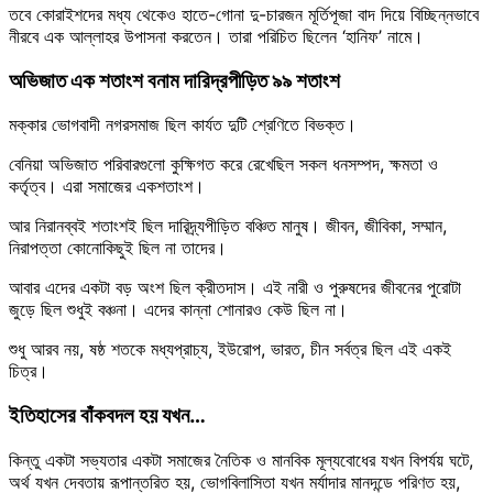
তবে কোরাইশদের মধ্য থেকেও হাতে-গোনা দু-চারজন মূর্তিপূজা বাদ দিয়ে বিচ্ছিন্নভাবে
নীরবে এক আল্লাহর উপাসনা করতেন। তারা পরিচিত ছিলেন ‘হানিফ’ নামে।
অভিজাত এক শতাংশ বনাম দারিদ্রপীড়িত ৯৯ শতাংশ
মক্কার ভোগবাদী নগরসমাজ ছিল কার্যত দুটি শ্রেণিতে বিভক্ত।
বেনিয়া অভিজাত পরিবারগুলো কুক্ষিগত করে রেখেছিল সকল ধনসম্পদ, ক্ষমতা ও
কর্তৃত্ব। এরা সমাজের একশতাংশ।
আর নিরানব্বই শতাংশই ছিল দারিদ্র্যপীড়িত বঞ্চিত মানুষ। জীবন, জীবিকা, সম্মান,
নিরাপত্তা কোনোকিছুই ছিল না তাদের।
আবার এদের একটা বড় অংশ ছিল ক্রীতদাস। এই নারী ও পুরুষদের জীবনের পুরোটা
জুড়ে ছিল শুধুই বঞ্চনা। এদের কান্না শোনারও কেউ ছিল না।
শুধু আরব নয়, ষষ্ঠ শতকে মধ্যপ্রাচ্য, ইউরোপ, ভারত, চীন সর্বত্র ছিল এই একই
চিত্র।
ইতিহাসের বাঁকবদল হয় যখন…
কিন্তু একটা সভ্যতার একটা সমাজের নৈতিক ও মানবিক মূল্যবোধের যখন বিপর্যয় ঘটে,
অর্থ যখন দেবতায় রূপান্তরিত হয়, ভোগবিলাসিতা যখন মর্যাদার মানদন্ডে পরিণত হয়,