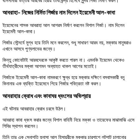
ঘাসসানীরা উত্তর আরবের হিরায় তীর্থকেন্দ্র হিসেবে সুন্দর গির্জা নির্মাণ করল।
আবরাহা- নিজের নির্মিত গির্জার নাম দিলেন ইয়েমেনী আল-কাবা
ইয়েমেনের শাসক আবরাহা আল আশরম নির্মাণ করলেন বিশাল গির্জা। নাম দিলেন
ইয়েমেনী আল-কাবা।
গির্জার সৌন্দর্যে মুগ্ধ হয়ে তিনি মনে করলেন, শুধু সাধারণ আরব নয়, মক্কার মানুষরাও
এখানে আসবে পুণ্যলাভের জন্যে।
কিন্তু কোনোটাই আরবদেরকে আকৃষ্ট করতে পারল না। এমনকি ইয়েমেন থেকেও
তীর্থযাত্রীদের মক্কা আগমন অব্যাহত থাকল আগের মতোই।
গির্জাকে ইয়েমেনী আল-কাবা নামকরণে ক্ষুব্ধ হয়ে মক্কার দক্ষিণে বসবাসকারী বনু
কিনানার এক ব্যক্তি ইয়েমেনে গিয়ে গির্জার পবিত্রতা নষ্ট করল।
আবরাহার ক্রোধ এবং কাবাঘর ধ্বংসের অভিপ্রায়
এই ঘটনায় আবরাহার ক্রোধ চরমে উঠল।
আবরাহা কাবা ধ্বংস করার জন্যে বিশাল বাহিনী নিয়ে মক্কা ও তায়েফের মাঝামাঝি এসে
শিবির স্থাপন করলেন।
তিনি তার এক সেনাপতি হুনাসা আল হিসায়রীকে মক্কার চারপাশে লুটপাট চালানোর