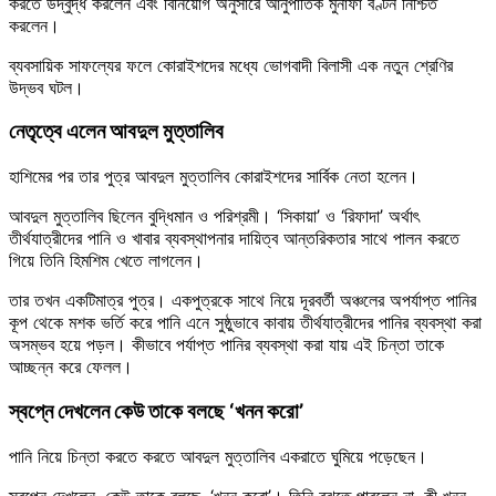
করতে উদ্বুদ্ধ করলেন এবং বিনিয়োগ অনুসারে আনুপাতিক মুনাফা বণ্টন নিশ্চিত
করলেন।
ব্যবসায়িক সাফল্যের ফলে কোরাইশদের মধ্যে ভোগবাদী বিলাসী এক নতুন শ্রেণির
উদ্ভব ঘটল।
নেতৃত্বে এলেন আবদুল মুত্তালিব
হাশিমের পর তার পুত্র আবদুল মুত্তালিব কোরাইশদের সার্বিক নেতা হলেন।
আবদুল মুত্তালিব ছিলেন বুদ্ধিমান ও পরিশ্রমী। ‘সিকায়া’ ও ‘রিফাদা’ অর্থাৎ
তীর্থযাত্রীদের পানি ও খাবার ব্যবস্থাপনার দায়িত্ব আন্তরিকতার সাথে পালন করতে
গিয়ে তিনি হিমশিম খেতে লাগলেন।
তার তখন একটিমাত্র পুত্র। একপুত্রকে সাথে নিয়ে দূরবর্তী অঞ্চলের অপর্যাপ্ত পানির
কূপ থেকে মশক ভর্তি করে পানি এনে সুষ্ঠুভাবে কাবায় তীর্থযাত্রীদের পানির ব্যবস্থা করা
অসম্ভব হয়ে পড়ল। কীভাবে পর্যাপ্ত পানির ব্যবস্থা করা যায় এই চিন্তা তাকে
আচ্ছন্ন করে ফেলল।
স্বপ্নে দেখলেন কেউ তাকে বলছে ‘খনন করো’
পানি নিয়ে চিন্তা করতে করতে আবদুল মুত্তালিব একরাতে ঘুমিয়ে পড়েছেন।
স্বপ্নে দেখলেন, কেউ তাকে বলছে, ‘খনন করো’। তিনি বুঝতে পারলেন না, কী খনন