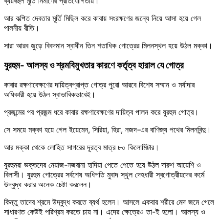
ব্যয়বহুল মূর্তি নির্মাণের প্রতিযোগিতায়।
আর কল্পিত দেবতার মূর্তি মিছিল করে কাবায় সংরক্ষণের জন্যে নিয়ে আসা হয়ে গেল
পালনীয় রীতি।
সারা আরব জুড়ে বিবদমান স্বাধীন তিন শতাধিক গোত্রের মিলনস্থল হয়ে উঠল মক্কা।
যুরহুম- আলস্য ও শ্রমবিমুখতার কারণে কর্তৃত্ব হারাল যে গোত্র
কাবার রক্ষণাবেক্ষণের দায়িত্বপ্রাপ্ত গোত্র পুরো আরবে বিশেষ সম্মান ও মর্যাদার
অধিকারী হয়ে উঠল স্বাভাবিকভাবেই।
প্রজন্মের পর প্রজন্ম ধরে কাবার রক্ষণাবেক্ষণের দায়িত্ব পালন করে যুরহুম গোত্র।
সে সময়ে মক্কা হয়ে গেল ইয়েমেন, সিরিয়া, হিরা, নজদ-এর বাণিজ্য পথের মিলনবিন্দু।
আর মক্কা থেকে লোহিত সাগরের দূরত্ব মাত্র ৮০ কিলোমিটার।
যুরহুমরা ভক্তদের নেয়াজ-নজরানা হাদিয়া পেতে পেতে হয়ে উঠল দারুণ আয়েশি ও
বিলাসী। যুরহুম গোত্রের সর্বশেষ অধিপতি মুবাদ স্থূল দেহধারী স্বগোত্রীয়দের কর্মে
উদ্বুদ্ধ করার অনেক চেষ্টা করলেন।
কিন্তু তাদের শ্রমে উদ্বুদ্ধ করতে ব্যর্থ হলেন। আসলে একবার শরীরে মেদ জমে গেলে
সাধারণত কেউই পরিশ্রম করতে চায় না। এদের ক্ষেত্রেও তা-ই হলো। আলস্য ও