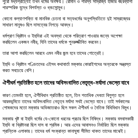
পুরো মধ্যপ্রাচ্যেই তখন ধর্মের অবক্ষয়। রোমান ও পারস্য সাম্রাজ্য হাজার বছরব্যাপী
পারস্পরিক যুদ্ধে বিপর্যস্ত ও ধ্বংসোন্মুখ।
কোনো কল্যাণশক্তি বা মানবিক চেতনা বা সত্যধর্মের অনুপস্থিতিতে দুই সাম্রাজ্যের
সাধারণ মানুষও ছিল দাসত্বের নিগড়ে আবদ্ধ।
ধর্মপ্রাণ খ্রিষ্টান ও ইহুদিরা এই অবস্থা থেকে পরিত্রাণ পাওয়ার জন্যে অপেক্ষা
করছিলেন একজন নবীর, যিনি তাদের ধর্মকে পুনরুজ্জীবিত করবেন।
তারা আশা করছিলেন আরবে এমন নবীর জন্ম হবে তাদের গোত্রেই।
ইহুদি ও খ্রিষ্টান পণ্ডিতদের এইসব কথাবার্তা মক্কার কোরাইশদের অন্তরকে সন্ত্রস্ত
করত সবচেয়ে বেশি।
ঐশীধর্ম প্রতিষ্ঠিত হলে তাদের অবিসংবাদিত নেতৃত্ব-মর্যাদা ভেস্তে যাবে
কারণ তেমনটা হলে, ঐশীবিধান প্রতিষ্ঠিত হলে, তিন শতাধিক দেবতা বিলুপ্ত হলে
আরবভূমিতে তাদের অবিসংবাদিত নেতৃত্ব মর্যাদা সবই ভেস্তে যাবে। তাই সর্বকালের
শোষকদের মতো মক্কার অভিজাতরাও ছিল সকল ঐশীধর্ম ও নৈতিক বিধিবিধান বিমুখ।
মক্কায় খৃষ্ট বা ইহুদি ধর্মের যে-কোনো ধরনের প্রচার ছিল নিষিদ্ধ। মক্কায় বসবাসকারী
ইহুদি বা খ্রিষ্টানরা ছিল দাস বা শ্রমিক। আর এদের আবাসনও নির্ধারিত ছিল মক্কার
প্রান্তিক এলাকায়। তাদের ধর্ম সংক্রান্ত কানাঘুষা সীমিত থাকত তাদের মাঝেই।