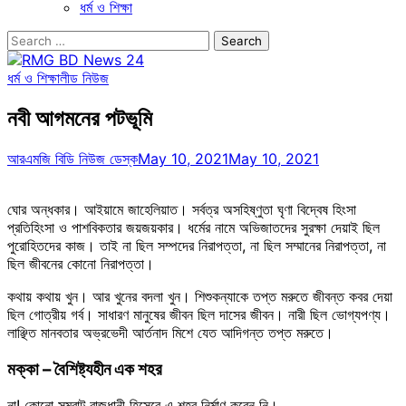
ধর্ম ও শিক্ষা
Search
for:
ধর্ম ও শিক্ষা
লীড নিউজ
নবী আগমনের পটভূমি
আরএমজি বিডি নিউজ ডেস্ক
May 10, 2021
May 10, 2021
ঘোর অন্ধকার। আইয়ামে জাহেলিয়াত। সর্বত্র অসহিষ্ণুতা ঘৃণা বিদ্বেষ হিংসা
প্রতিহিংসা ও পাশবিকতার জয়জয়কার। ধর্মের নামে অভিজাতদের সুরক্ষা দেয়াই ছিল
পুরোহিতদের কাজ। তাই না ছিল সম্পদের নিরাপত্তা, না ছিল সম্মানের নিরাপত্তা, না
ছিল জীবনের কোনো নিরাপত্তা।
কথায় কথায় খুন। আর খুনের বদলা খুন। শিশুকন্যাকে তপ্ত মরুতে জীবন্ত কবর দেয়া
ছিল গোত্রীয় গর্ব। সাধারণ মানুষের জীবন ছিল দাসের জীবন। নারী ছিল ভোগ্যপণ্য।
লাঞ্ছিত মানবতার অভ্রভেদী আর্তনাদ মিশে যেত আদিগন্ত তপ্ত মরুতে।
মক্কা – বৈশিষ্ট্যহীন এক শহর
না! কোনো সম্রাট রাজধানী হিসেবে এ শহর নির্মাণ করেন নি।