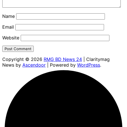
Name
Email
Website
Copyright © 2026
RMG BD News 24
| Claritymag
News by
Ascendoor
| Powered by
WordPress
.