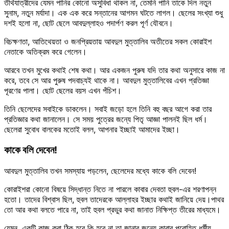
তীর্থযাত্রীদের যেমন পানির কোনো অসুবিধা থাকল না, তেমনি পানি তাকে দিল নতুন
সুনাম, নতুন মর্যাদা। এক এক করে সন্তানের আগমন ঘটতে লাগল। ছেলের সংখ্যা শুধু
দশই হলো না, ছোট ছেলে আবদুল্লাহও পদার্পণ করল পূর্ণ যৌবনে।
বিচক্ষণতা, আতিথেয়তা ও জনপ্রিয়তায় আবদুল মুত্তালিব অতীতের সকল কোরাইশ
নেতাকে অতিক্রম করে গেলেন।
আরবে তখন মুখের কথাই শেষ কথা। আর একজন পুরুষ যদি তার কথা অনুসারে কাজ না
করে, তবে সে আর পুরুষ পদবাচ্যই থাকে না। আবদুল মুত্তালিবের এখন প্রতিজ্ঞা
পূরণের পালা। ছোট ছেলের বয়স এখন পঁচিশ।
তিনি ছেলেদের সবাইকে ডাকলেন। সবাই জড়ো হলে তিনি বহু বছর আগে করা তার
প্রতিজ্ঞার কথা জানালেন। সে সময় পুত্রের জন্যে পিতৃ আজ্ঞা পালনই ছিল ধর্ম।
ছেলেরা সুবোধ বালকের মতোই বলল, আপনার ইচ্ছাই আমাদের ইচ্ছা।
কাকে বলি দেবেন!
আবদুল মুত্তালিব তখন সমস্যায় পড়লেন, ছেলেদের মধ্যে কাকে বলি দেবেন!
কোরাইশরা কোনো বিষয়ে সিদ্ধান্ত নিতে না পারলে কাবার দেবতা হুবল-এর শরণাপন্ন
হতো। তাদের বিশ্বাস ছিল, হুবল তাদেরকে আল্লাহর ইচ্ছার কথাই জানিয়ে দেয়।পাথর
তো আর কথা বলতে পারে না, তাই হুবল প্রভুর কথা জানাত নিক্ষিপ্ত তীরের মাধ্যমে।
যেমন, একটি কাজ করা ঠিক হবে কি হবে না তা জানার জন্যে কাবার পুরোহিত ধর্মীয়