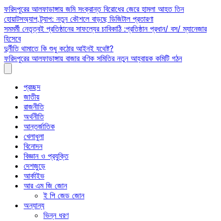
Skip
ফরিদপুরের আলফাডাঙ্গায় জমি সংক্রান্ত বিরোধের জেরে হামলা আহত তিন
to
হোয়াটসঅ্যাপ ট্র্যাপ: নতুন কৌশলে বাড়ছে ডিজিটাল প্রতারণা
content
সমমর্মী নেতৃত্বই প্রতিষ্ঠানের সাফল্যের চাবিকাঠি :প্রতিষ্ঠান প্রধান/ বস/ ম্যানেজার
হিসেবে
দুর্নীতি থামাতে কি শুধু কঠোর আইনই যথেষ্ট?
ফরিদপুরের আলফাডাঙ্গায় বাজার বণিক সমিতির নতুন আহ্বায়ক কমিটি গঠন
প্রচ্ছদ
জাতীয়
রাজনীতি
অর্থনীতি
আন্তর্জাতিক
খেলাধুলা
বিনোদন
বিজ্ঞান ও প্রযুক্তি
দেশজুড়ে
আর্কাইভ
আর এম জি জোন
ই পি জেড জোন
অন্যান্য
ভিন্ন ধরণ