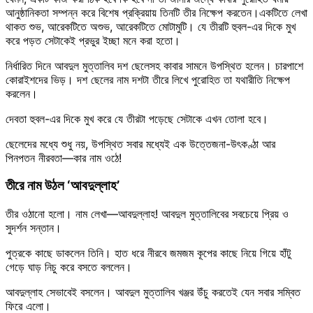
আনুষ্ঠানিকতা সম্পন্ন করে বিশেষ প্রক্রিয়ায় তিনটি তীর নিক্ষেপ করতেন।একটিতে লেখা
থাকত শুভ, আরেকটিতে অশুভ, আরেকটিতে মোটামুটি। যে তীরটি হুবল-এর দিকে মুখ
করে পড়ত সেটাকেই প্রভুর ইচ্ছা মনে করা হতো।
নির্ধারিত দিনে আবদুল মুত্তালিব দশ ছেলেসহ কাবার সামনে উপস্থিত হলেন। চারপাশে
কোরাইশদের ভিড়। দশ ছেলের নাম দশটা তীরে লিখে পুরোহিত তা যথারীতি নিক্ষেপ
করলেন।
দেবতা হুবল-এর দিকে মুখ করে যে তীরটা পড়েছে সেটাকে এখন তোলা হবে।
ছেলেদের মধ্যে শুধু নয়, উপস্থিত সবার মধ্যেই এক উত্তেজনা-উৎকণ্ঠা আর
পিনপতন নীরবতা—কার নাম ওঠে!
তীরে নাম উঠল ‘আবদুল্লাহ’
তীর ওঠানো হলো। নাম লেখা—আবদুল্লাহ! আবদুল মুত্তালিবের সবচেয়ে প্রিয় ও
সুদর্শন সন্তান।
পুত্রকে কাছে ডাকলেন তিনি। হাত ধরে নীরবে জমজম কূপের কাছে নিয়ে গিয়ে হাঁটু
গেড়ে ঘাড় নিচু করে বসতে বললেন।
আবদুল্লাহ সেভাবেই বসলেন। আবদুল মুত্তালিব খঞ্জর উঁচু করতেই যেন সবার সম্বিত
ফিরে এলো।