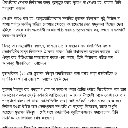
ধীরগতিতে দেশকে নির্বাচনের জন্য প্রস্তুত করার সুযোগ না দেওয়া হয়, তাহলে তিনি
পদত্যাগ করবেন।
সেখানে আরও বলা হয়, আন্তর্জাতিকভাবে সম্মানিত মুহাম্মদ ইউনূসকে সুষ্ঠু নির্বাচন না
হওয়া পর্যন্ত সবকিছু গুছিয়ে নেওয়ার ক্ষেত্রে বাংলাদেশের সেরা সম্ভাবনা হিসেবে দেখা
হচ্ছিল। তাকে যখন অন্তর্বর্তী সরকার পরিচালনার নেতৃত্বে আনা হয়, তখনো রাস্তাঘাটে
রক্তপাত চলছিল।
কিন্তু তার সহযোগীরা বলছেন, বর্তমানে দেশের সবচেয়ে বড় রাজনৈতিক দল ও
সেনাবাহিনীর মধ্যে বিকাশমান ঐক্যের কারণে তিনি বাধাগ্রস্ত অনুভব করছেন। এই
ঐক্য তার নীতিগুলোর সমালোচনা করছে এবং বলছে, তিনি নির্বাচনের পরিকল্পনায়
অত্যন্ত ধীরগতিতে এগোচ্ছেন।
বৃহস্পতিবার (২২ মে) মুহাম্মদ ইউনূস বাধাহীনভাবে কাজ করার জন্য রাজনৈতিক ও
সামরিক সমর্থন না পেলে পদত্যাগের হুমকি দেন।
মুহাম্মদ ইউনূস তার পদত্যাগ ঘোষণার ভাষণের খসড়া তৈরির পর্যায়ে গিয়েছিলেন বলে তার
সরকারের একজন জ্যেষ্ঠ কর্মকর্তা জানিয়েছেন। অন্যান্য উপদেষ্টা তাকে বোঝান যে তার
পদত্যাগে বাংলাদেশ আরও অস্থিতিশীল হবে। ওই কর্মকর্তা ফোনে বলেন যে এ বছর
নির্বাচন হওয়া উচিত বলে সেনাপ্রধান সম্প্রতি যে বক্তব্য দিয়েছেন, তাতে অখুশি
হয়েছেন মুহাম্মদ ইউনূস। সেই সঙ্গে রাজনৈতিক প্রতিপক্ষগুলোর সমালোচনায় তিনি
মানসিকভাবে বিপর্যস্ত বোধ করছেন।
হাসিনার পুরনো বিরোধীরা যেকোনো নির্বাচনে জয় পাওয়ার মতো অবস্থায় রয়েছেন।