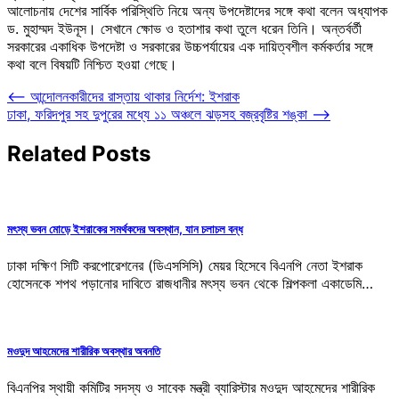
আলোচনায় দেশের সার্বিক পরিস্থিতি নিয়ে অন্য উপদেষ্টাদের সঙ্গে কথা বলেন অধ্যাপক
ড. মুহাম্মদ ইউনূস। সেখানে ক্ষোভ ও হতাশার কথা তুলে ধরেন তিনি। অন্তর্বর্তী
সরকারের একাধিক উপদেষ্টা ও সরকারের উচ্চপর্যায়ের এক দায়িত্বশীল কর্মকর্তার সঙ্গে
কথা বলে বিষয়টি নিশ্চিত হওয়া গেছে।
Post
⟵
আন্দোলনকারীদের রাস্তায় থাকার নির্দেশ: ইশরাক
ঢাকা, ফরিদপুর সহ দুপুরের মধ্যে ১১ অঞ্চলে ঝড়সহ বজ্রবৃষ্টির শঙ্কা
⟶
navigation
Related Posts
মৎস্য ভবন মোড়ে ইশরাকের সমর্থকদের অবস্থান, যান চলাচল বন্ধ
ঢাকা দক্ষিণ সিটি করপোরেশনের (ডিএসসিসি) মেয়র হিসেবে বিএনপি নেতা ইশরাক
হোসেনকে শপথ পড়ানোর দাবিতে রাজধানীর মৎস্য ভবন থেকে শিল্পকলা একাডেমি…
মওদুদ আহমেদের শারীরিক অবস্থার অবনতি
বিএনপির স্থায়ী কমিটির সদস্য ও সাবেক মন্ত্রী ব্যারিস্টার মওদুদ আহমেদের শারীরিক