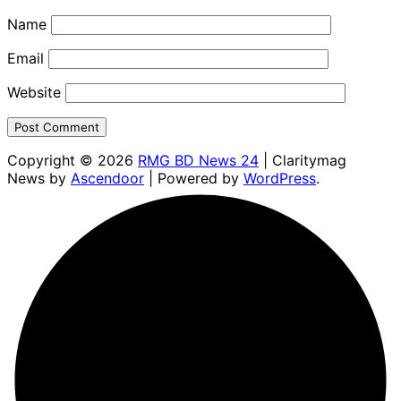
Name
Email
Website
Copyright © 2026
RMG BD News 24
| Claritymag
News by
Ascendoor
| Powered by
WordPress
.