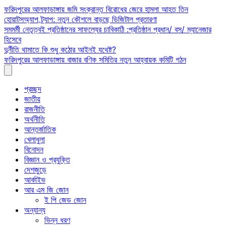
Skip
ফরিদপুরের আলফাডাঙ্গায় জমি সংক্রান্ত বিরোধের জেরে হামলা আহত তিন
to
হোয়াটসঅ্যাপ ট্র্যাপ: নতুন কৌশলে বাড়ছে ডিজিটাল প্রতারণা
content
সমমর্মী নেতৃত্বই প্রতিষ্ঠানের সাফল্যের চাবিকাঠি :প্রতিষ্ঠান প্রধান/ বস/ ম্যানেজার
হিসেবে
দুর্নীতি থামাতে কি শুধু কঠোর আইনই যথেষ্ট?
ফরিদপুরের আলফাডাঙ্গায় বাজার বণিক সমিতির নতুন আহ্বায়ক কমিটি গঠন
প্রচ্ছদ
জাতীয়
রাজনীতি
অর্থনীতি
আন্তর্জাতিক
খেলাধুলা
বিনোদন
বিজ্ঞান ও প্রযুক্তি
দেশজুড়ে
আর্কাইভ
আর এম জি জোন
ই পি জেড জোন
অন্যান্য
ভিন্ন ধরণ