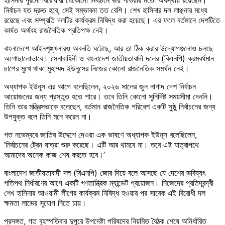
নির্বাচন যত দ্রুত হবে, সেই সম্ভাবনা তত বেশি। শেখ হাসিনার দল লাঞ্ছনার মধ্যে
রয়েছে এবং সম্প্রতি দলটির কার্যক্রম নিষিদ্ধ করা হয়েছে। এর ফলে বর্তমানে দেশটিতে
কার্যত অর্থবহ রাজনৈতিক প্রতিপক্ষ নেই।
বাংলাদেশে আইনশৃঙ্খলারও অবনতি ঘটেছে, আর তা ঠিক করার উদ্যোগগুলোও চলছে
অগোছালোভাবে। সেনাবাহিনী ও বাংলাদেশ জাতীয়তাবাদী দলের (বিএনপি) ক্রমবর্ধমান
চাপের মুখে থাকা মুহাম্মদ ইউনূসের নিজের কোনো রাজনৈতিক সমর্থন নেই।
অধ্যাপক ইউনূস এর আগে বলেছিলেন, ২০২৬ সালের জুন নাগাদ দেশ নির্বাচন
আয়োজনের জন্য প্রস্তুত হতে পারে। তবে তিনি কোনো সুনির্দিষ্ট সময়সীমা দেননি।
তিনি তার মন্ত্রিসভাকে বলেছেন, বর্তমান রাজনৈতিক পরিবেশ একটি সুষ্ঠু নির্বাচনের জন্য
উপযুক্ত বলে তিনি মনে করেন না।
গত নভেম্বরে জাতির উদ্দেশে দেওয়া এক ভাষণে অধ্যাপক ইউনূস বলেছিলেন,
‘নির্বাচনের ট্রেন যাত্রা শুরু করেছে। এটি আর থামবে না। তবে এই যাত্রাপথে
আমাদের অনেক কাজ শেষ করতে হবে।’
বাংলাদেশ জাতীয়তাবাদী দল (বিএনপি) জোর দিয়ে বলে আসছে যে দেশের ভবিষ্যৎ
গতিপথ নির্ধারণের আগে একটি গণতান্ত্রিক ম্যান্ডেট প্রয়োজন। নিজেদের প্রতিদ্বন্দ্বী
শেখ হাসিনার আওয়ামী লীগের কার্যক্রম নিষিদ্ধ হওয়ার পর সাবেক এই বিরোধী দল
ক্ষমতা লাভের সুযোগ নিতে চায়।
প্রসঙ্গত, গত বৃহস্পতিবার দুপুরে উপদেষ্টা পরিষদের নিয়মিত বৈঠক শেষে অনির্ধারিত