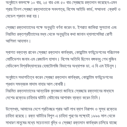
অনুষ্ঠানে কমপক্ষে ১০ বার, ২৫ বার এবং ৫০ বার স্বেচ্ছায় রক্তদান করেছেন-এমন
প্রায় তিনশ স্বেচ্ছা রক্তদাতাকে সনদপত্র, বিশেষ আইডি কার্ড, সম্মাননা ক্রেস্ট ও
মেডেল প্রদান করা হয়।
স্বেচ্ছা রক্তদাতাদের পক্ষে অনুভূতি বর্ণনা করেন ড. ইশরাত জাকিয়া সুলতানা এবং
নিয়মিত রক্তগ্রহীতাদের মধ্য থেকে অনুভূতির কথা জানান থ্যালাসেমিয়া রোগী
আশিফা আহসান।
স্বাগত বক্তব্য রাখেন স্বেচ্ছা রক্তদান কার্যক্রম, কোয়ান্টাম ফাউন্ডেশনের পরিচালক
মোটিভেশন জনাব এম রেজাউল হাসান। বিশেষ অতিথি ছিলেন বঙ্গবন্ধু শেখ মুজিব
মেডিকেল বিশ্ববিদ্যালয়ের হেমাটোলজি বিভাগের অধ্যাপক ডা. এ বি এম ইউনুস।
অনুষ্ঠানে সভাপতিত্ব করেন স্বেচ্ছা রক্তদান কার্যক্রম, কোয়ান্টাম ফাউন্ডেশনের
প্রধান সমন্বয়ক মাদাম নাহার আল বোখারী।
নিয়মিত রক্তদাতাদের আন্তরিক কৃতজ্ঞতা জানিয়ে স্বেচ্ছায় রক্তদানের মাধ্যমে
দেশের রক্তের চাহিদার ঘাটতি মেটানোর আশাবাদ ব্যক্ত করেন তিনি।
উল্লেখ্য, আমাদের দেশে প্রতিবছর প্রায় আট লাখ ব্যাগ নিরাপদ ও সুস্থ রক্তের
চাহিদা রয়েছে। রক্ত ঘাটতির বিপুল এ চাহিদা পূরণের লক্ষ্যেই ১৯৯৬ সাল থেকে
সাধারণ মানুষের মধ্যে সচেতনতা বৃদ্ধি ও স্বেচ্ছা রক্তদান কার্যক্রম চালিয়ে যাচ্ছে