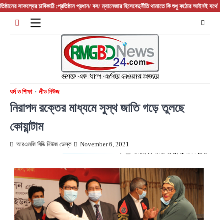
Skip
ের সাফল্যের চাবিকাঠি :প্রতিষ্ঠান প্রধান/ বস/ ম্যানেজার হিসেবে
দুর্নীতি থামাতে কি শুধু কঠোর আইনই যথেষ্ট?
ফরিদপ
to
content
ধর্ম ও শিক্ষা
লীড নিউজ
নিরাপদ রক্তের মাধ্যমে সুস্থ জাতি গড়ে তুলছে
কোয়ান্টাম
আরএমজি বিডি নিউজ ডেস্ক
November 6, 2021