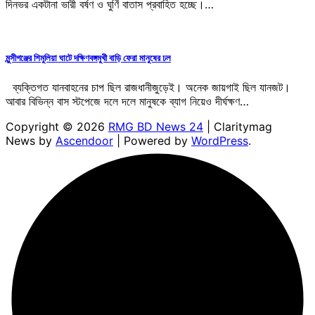
দিনভর একটানা ভারী বর্ষণ ও ঘুর্ণি বাতাস প্রবাহিত হচ্ছে।…
মুন্সীগঞ্জের শিমুলিয়া ঘাটে দক্ষিণবঙ্গমুখী বাড়ি ফেরা মানুষের ঢল
ব্যক্তিগত যানবাহনের চাপ ছিল রাজধানীজুড়েই। অনেক জায়গাই ছিল যানজট।
আবার বিভিন্ন বাস স্টপেজে দলে দলে মানুষকে ব্যাগ নিয়েও দীর্ঘক্ষণ…
Copyright © 2026
RMG BD News 24
| Claritymag
News by
Ascendoor
| Powered by
WordPress
.