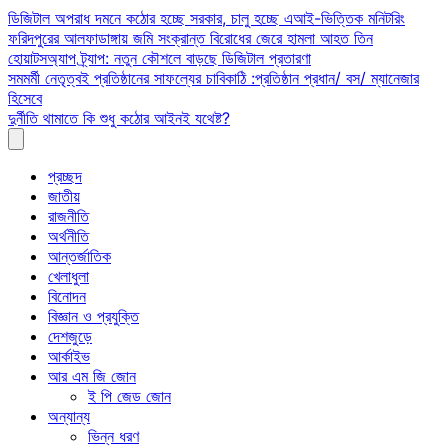
Skip
ডিজিটাল অপরাধ দমনে কঠোর হচ্ছে সরকার, চালু হচ্ছে এআই-ভিত্তিক মনিটরিং
to
ফরিদপুরের আলফাডাঙ্গায় জমি সংক্রান্ত বিরোধের জেরে হামলা আহত তিন
content
হোয়াটসঅ্যাপ ট্র্যাপ: নতুন কৌশলে বাড়ছে ডিজিটাল প্রতারণা
সমমর্মী নেতৃত্বই প্রতিষ্ঠানের সাফল্যের চাবিকাঠি :প্রতিষ্ঠান প্রধান/ বস/ ম্যানেজার
হিসেবে
দুর্নীতি থামাতে কি শুধু কঠোর আইনই যথেষ্ট?
প্রচ্ছদ
জাতীয়
রাজনীতি
অর্থনীতি
আন্তর্জাতিক
খেলাধুলা
বিনোদন
বিজ্ঞান ও প্রযুক্তি
দেশজুড়ে
আর্কাইভ
আর এম জি জোন
ই পি জেড জোন
অন্যান্য
ভিন্ন ধরণ