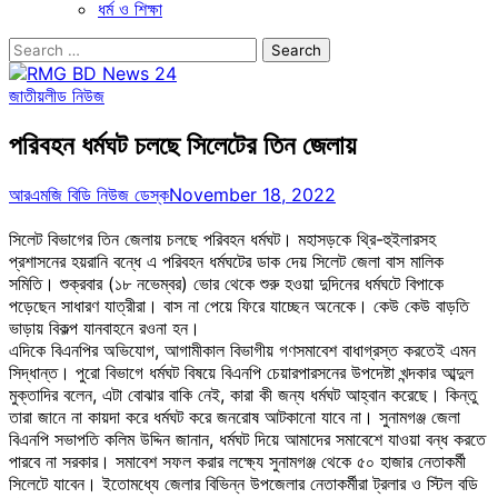
ধর্ম ও শিক্ষা
Search
for:
জাতীয়
লীড নিউজ
পরিবহন ধর্মঘট চলছে সিলেটের তিন জেলায়
আরএমজি বিডি নিউজ ডেস্ক
November 18, 2022
সিলেট বিভাগের তিন জেলায় চলছে পরিবহন ধর্মঘট। মহাসড়কে থ্রি-হুইলারসহ
প্রশাসনের হয়রানি বন্ধে এ পরিবহন ধর্মঘটের ডাক দেয় সিলেট জেলা বাস মালিক
সমিতি। শুক্রবার (১৮ নভেম্বর) ভোর থেকে শুরু হওয়া দুদিনের ধর্মঘটে বিপাকে
পড়েছেন সাধারণ যাত্রীরা। বাস না পেয়ে ফিরে যাচ্ছেন অনেকে। কেউ কেউ বাড়তি
ভাড়ায় বিকল্প যানবাহনে রওনা হন।
এদিকে বিএনপির অভিযোগ, আগামীকাল বিভাগীয় গণসমাবেশ বাধাগ্রস্ত করতেই এমন
সিদ্ধান্ত। পুরো বিভাগে ধর্মঘট বিষয়ে বিএনপি চেয়ারপারসনের উপদেষ্টা খন্দকার আব্দুল
মুক্তাদির বলেন, এটা বোঝার বাকি নেই, কারা কী জন্য ধর্মঘট আহ্বান করেছে। কিন্তু
তারা জানে না কায়দা করে ধর্মঘট করে জনরোষ আটকানো যাবে না। সুনামগঞ্জ জেলা
বিএনপি সভাপতি কলিম উদ্দিন জানান, ধর্মঘট দিয়ে আমাদের সমাবেশে যাওয়া বন্ধ করতে
পারবে না সরকার। সমাবেশ সফল করার লক্ষ্যে সুনামগঞ্জ থেকে ৫০ হাজার নেতাকর্মী
সিলেটে যাবেন। ইতোমধ্যে জেলার বিভিন্ন উপজেলার নেতাকর্মীরা ট্রলার ও স্টিল বডি