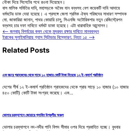
নৌকা দিয়ে সিলেটের পথে রওনা দিয়েছেন।
বাস মালিক সমিতির দাবি, মহাসড়কে অবৈধ যান বন্ধসহ বেশ কয়েকটি দাবি আদায়ে
ধর্মঘটের ডাক দেয়া হয়েছে। এ প্রসঙ্গে জেলা শ্রমিক ঐক্য পরিষদের সাধারণ সম্পাদক
মো. জাকারিয়া জানান, পাথর কোয়ারি চালু, সিএনজি অটোরিকশার নতুন রেজিস্ট্রেশন
বন্ধসহ চার দফা দাবিতে ধর্মঘট ডাকা হয়েছে। এটা ধারাবাহিক আন্দোলন।
Post
⟵
জলবায়ু বিপর্যয়ের কবল থেকে সুন্দরবন রক্ষার দাবিতে মানববন্ধন
ইরাকের সুলাইমানিয়ায় গ্যাস সিলিন্ডার বিস্ফোরণ, নিহত ১৫
⟶
navigation
Related Posts
এক বছরে গ্রাহকদের থেকে সাড়ে ১০ হাজার কোটি টাকা নিয়েছে ১২ ই-কমার্স প্রতিষ্ঠান
দেশের শীর্ষ ১২ ই-কমার্স প্রতিষ্ঠান গ্রাহকদের থেকে প্রায় সাড়ে ১০ হাজার (১০ হাজার
৪৫০ কোটি) কোটি টাকা সংগ্রহ করেছে। এক…
ভোলার চরফ্যাশনে জোয়ারে প্লাবিত উপকূলীয় অঞ্চল
ভোলার চরফ্যাশনে নদ-নদীর পানি বিপদ সীমার ওপর দিয়ে প্রবাহিত হচ্ছে। বুধবার