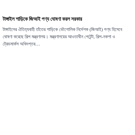
টাঙ্গাইল শাড়িকে জিআই পণ্য ঘোষণা করল সরকার
টাঙ্গাইলের ঐতিহ্যবাহী তাঁতের শাড়িকে ভৌগোলিক নির্দেশক (জিআই) পণ্য হিসেবে
ঘোষণা করেছে শিল্প মন্ত্রণালয়। মন্ত্রণালয়ের আওতাধীন পেটেন্ট, শিল্প-নকশা ও
ট্রেডমার্কস অধিদপ্তর…