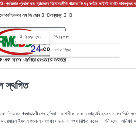
তিষ্ঠান প্রধান/ বস/ ম্যানেজার হিসেবে
দুর্নীতি থামাতে কি শুধু কঠোর আইনই যথেষ্ট?
ফরিদপুরের আলফাডাঙ্
ড়ে
আর্কাইভ
আর এম জি জোন
অন্যান্য
ই পি জেড জোন
ভিন্ন ধরণ
ধর্ম ও শিক্ষা
লন স্থগিত
্দেশ দিয়েছেন প্রধানমন্ত্রী শেখ হাসিনা। আগামী ৫, ৬ ও ৭ জানুয়ারি ২০২০ সালের ডিসি সম্মেল
ার আনোয়ারুল ইসলাম গতকাল মঙ্গলবার সন্ধ্যায় এ তথ্য নিশ্চিত করেন। তিনি বলেন, অনিবার্য 