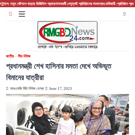
Skip
যাপ: নতুন কৌশলে বাড়ছে ডিজিটাল প্রতারণা
সমমর্মী নেতৃত্বই প্রতিষ্ঠানের সাফল্যের চাবিকাঠি :প্রতিষ্ঠান প্রধান/ 
to
content
জাতীয়
লীড নিউজ
প্রধানমন্ত্রী শেখ হাসিনার মমতা দেখে অভিভূত
বিমানের যাত্রীরা
আরএমজি বিডি নিউজ ডেস্ক
June 17, 2023