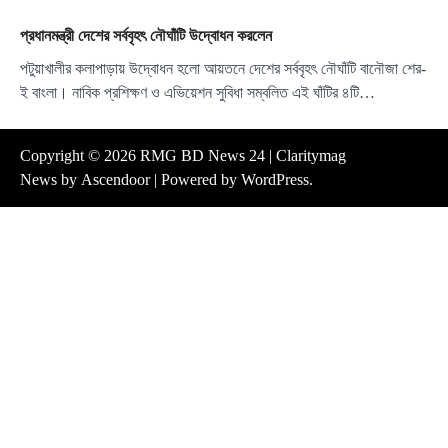
প্রধানমন্ত্রী দেশের সর্ববৃহৎ নৌঘাঁটি উদ্বোধন করলেন
পটুয়াখালীর কলাপাড়ায় উদ্বোধন হলো আয়তনে দেশের সর্ববৃহৎ নৌঘাঁটি বানৌজা শের-
ই বাংলা। নাবিক প্রশিক্ষণ ও এভিয়েশন সুবিধা সম্বলিত এই ঘাঁটির ৪টি…
Copyright © 2026
RMG BD News 24
| Claritymag
News by
Ascendoor
| Powered by
WordPress
.